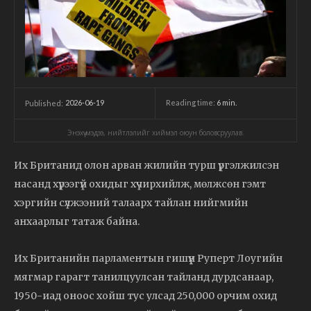
2026-06-19
Reading time:
6
min.
Published:
Энэхүү мэдээ, нийтлэлийг хиймэл оюун боловсруулав.
Их Британид олон арван жилийн турш үргэлжилсэн
насанд хүрээгүй охидыг хүчирхийлж, мөлжсөн гэмт
хэргийн сүлжээний талаарх тайлан нийгмийн
анхаарлыг татаж байна.
Их Британийн парламентын гишүүн Руперт Лоугийн
мягмар гарагт танилцуулсан тайланд дурдсанаар,
1950-иад оноос хойш тус улсад 250,000 орчим охид