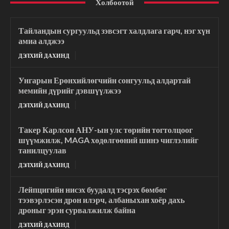
Холбоотой
Тайландын сургуульд зэвсэгт халдлага гарч, нэг хүн
амиа алджээ
ДЭЛХИЙ ДАХИНД
Унгарын Ерөнхийлөгчийн сонгуульд алдартай
мемийн дүрийг дэвшүүлжээ
ДЭЛХИЙ ДАХИНД
Такер Карлсон АНУ-ын улс төрийн тогтолцоог
шүүмжилж, MAGA хөдөлгөөний шинэ чиглэлийг
танилцуулав
ДЭЛХИЙ ДАХИНД
Лейпцигийн нисэх буудалд тэсрэх бөмбөг
тээвэрлэсэн дрон илэрч, албаныхан хоёр дахь
дроныг эрэн сурвалжилж байна
ДЭЛХИЙ ДАХИНД