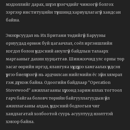
мэдээллийг дарах, шүгэл үлээгчдийг чимээгүй болгох
зэргээр институцийн түвшинд хариуцлагагүй хандсан
байна.
Энэхүү асуудал нь Их Британи төдийгүй Барууны
орнуудад өрнөж буй цагаачлал, соёл иргэншлийн
нэгдэл болон үндэсний аюулгүй байдлын талаарх
маргааныг дахин хурцатгав. Шинжээчид улс орны төр
засаг өөрийн иргэд, ялангуяа хүүхдүүдээ хамгаалах үндсэн
үүргээ биелүүлээгүй нь ардчилсан нийгмийн ёс зүйн хямрал
гэж дүгнэж байна. Одоогийн байдлаар “Operation
Stovewood” ажиллагааны хүрээнд зарим яллах тогтоол
гарч байгаа боловч төрийн байгууллагуудын үйл
ажиллагааны алдаа, үндэсний бодлогын чиг
хандлагатай холбоотой суурь асуултууд нээлттэй
хэвээр байна.