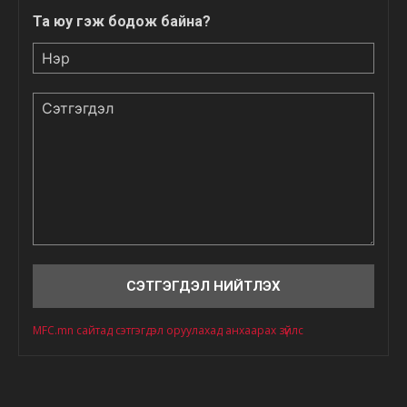
Та юу гэж бодож байна?
Нэр
Сэтгэгдэл
MFC.mn сайтад сэтгэгдэл оруулахад анхаарах зүйлс