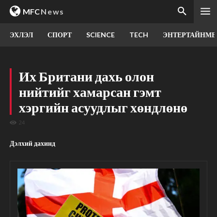
MFC
News
ЭХЛЭЛ
СПОРТ
SCIENCE
TECH
ЭНТЕРТАЙНМЕ
Их Британи дахь олон
нийтийг хамарсан гэмт
хэргийн асуудлыг хөндлөнө
24
Дэлхий дахинд