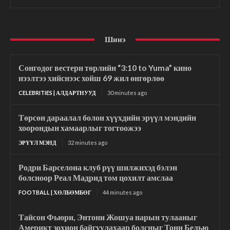
Шинэ
Сонгодог вестерн төрлийн “3:10 to Yuma” кино
нээлтээ хийснээс хойш 69 жил өнгөрлөө
CELEBRITIES | АЛДАРТНУУД
30 minutes ago
Төрсөн дараалал болон хүүхдийн эрүүл мэндийн
хоорондын хамаарлыг тогтоожээ
ЭРҮҮЛ МЭНД
32 minutes ago
Родри Барселона клуб рүү шилжихэд бэлэн
болсноор Реал Мадрид том цохилт амслаа
FOOTBALL | ХӨЛБӨМБӨГ
44 minutes ago
Тайсон Фьюри, Энтони Жошуа нарын тулааныг
Америкт зохион байгуулахаар болсныг Тони Белью