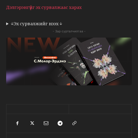
Дэлгэрэнгүйг эх сурвалжаас харах
↓Эх сурвалжийг нээх ↓
- Зар сурталчилгаа -