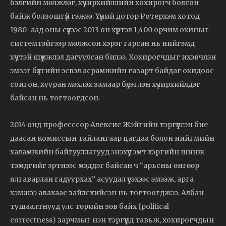
бэлгийн мөлжлөг, хүчирхийллийн хохирогч болсон
байж болзошгүй гэжээ. Үүний дотор Ротерхэм хотод
1980-аад оны сүүлээс 2013 он хүртэл 1,400 орчим охиныг
системтэйгээр мөлжсөн хэрэг гарсан нь нийгэмд
хүчтэй шүүмжлэл дагуулсан билээ. Хохирогчдыг ихэвчлэн
эмзэг бүлгийн эсвэл асрамжийн газарт байдаг охидоос
сонгон, хууран мэхлэх замаар бүлэглэн хүчирхийлдэг
байсан нь тогтоогдсон.
2014 онд професссор Алексис Жэйгийн тэргүүлсэн бие
даасан комиссын тайлангаар цагдаа болон нийгмийн
халамжийн байгууллагууд энэхүү гэмт хэргийн шинж
тэмдгийг эртнээс мэддэг байсан ч “арьсны өнгөөр
ялгаварлан гадуурхах” асуудал үүсэхээс эмээж, арга
хэмжээ авахаас зайлсхийсэн нь тогтоогджээ. Албан
тушаалтнууд улс төрийн зөв байх (political
correctness) зарчмыг нэн тэргүүнд тавьж, хохирогчдын