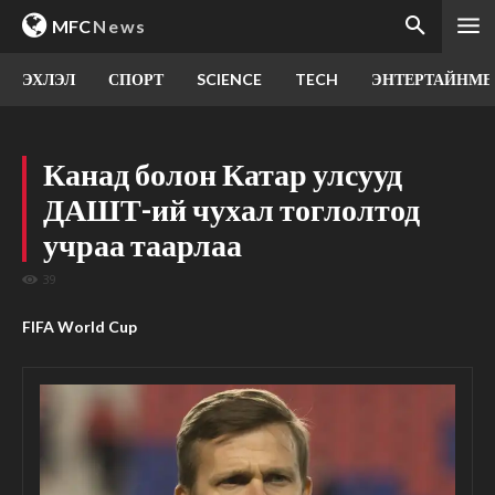
MFC
News
ЭХЛЭЛ
СПОРТ
SCIENCE
TECH
ЭНТЕРТАЙНМЕ
Канад болон Катар улсууд
ДАШТ-ий чухал тоглолтод
учраа таарлаа
39
FIFA World Cup