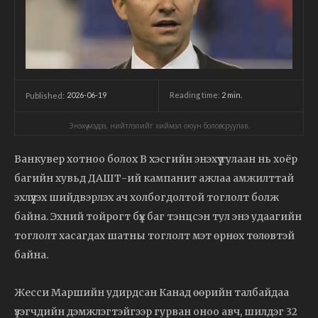
2026-06-19
Reading time:
2
min.
Published:
Энэхүү мэдээ, нийтлэлийг хиймэл оюун боловсруулав.
Ванкувер хотноо болох В хэсгийн энэхүү тулаан нь хоёр
багийн хувьд ДАШТ-ий кампанит ажлаа амжилттай
эхлүүлэх шийдвэрлэх ач холбогдолтой тоглолт болж
байна. Эхний тойрогт бүх баг тэнцсэн тул энэ удаагийн
тоглолт хасагдах шатны тоглолт мэт өрнөх төлөвтэй
байна.
Жесси Маршийн удирдсан Канад өөрийн талбайдаа
үзэгчдийн дэмжлэгтэйгээр гурван оноо авч, шилдэг 32