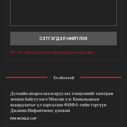
Сэтгэгдэл
MFC.mn сайтад сэтгэгдэл оруулахад анхаарах зүйлс
Холбоотой
Дэлхийн аварга шалгаруулах тэмцээнийг хамтран
зохион байгуулагч Мексик улс Конкакавын
шаардлагыг үл харгалзан ФИФА-гийн тэргүүн
Джанни Инфантимог дэмжив
FIFA WORLD CUP