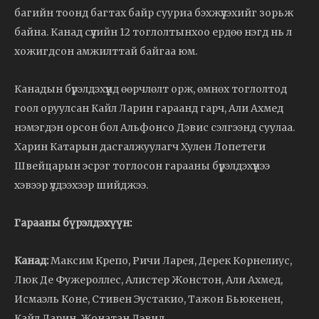
багийн тоонд багтах байр сууриа бэхжүүлэхийг зорьж
байна. Канад сүүлийн 12 тоглолтынхоо ердөө нэгд нь л
хожигдсон амжилттай байгаа юм.
Канадын бүрэлдэхүүнд өөрчлөлт орж, өмнөх тоглолтод
гоол оруулсан Кайл Ларин гараанд гарч, Али Ахмед
нэмэгдэн орсон бол Альфонсо Дэвис сэлгээнд суулаа.
Харин Катарын дасгалжуулагч Хулен Лопетеги
Швейцарын эсрэг тоглосон гарааны бүрэлдэхүүнээ
хэвээр үлдээхээр шийджээ.
Гарааны бүрэлдэхүүн:
Канад:
Максим Крепо, Ричи Ларея, Дерек Корнелиус,
Люк Де Фужероллес, Алистер Жонстон, Али Ахмед,
Исмаэль Коне, Стивен Эустакио, Тажон Бьюкенен,
Кайл Ларин, Жонатан Дэвид.