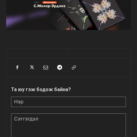
Та юу гэж бодож байна?
Нэр