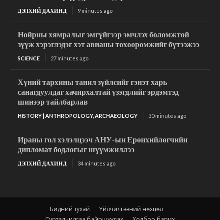
ДЭЛХИЙ ДАХИНД
9 minutes ago
Нойрны хямралыг эмгүйгээр эмчлэх боломжтой
зүүж хэрэглэдэг хэт авианы төхөөрөмжийг бүтээжээ
SCIENCE
27 minutes ago
Хүний тархины танил зүйлсийг гэнэт харь
санагдуулдаг хачирхалтай үзэгдлийг эрдэмтэд
шинээр тайлбарлав
HISTORY | ANTHROPOLOGY, ARCHAEOLOGY
30 minutes ago
Ираны гол хэлэлцээч АНУ-ын Ерөнхийлөгчийн
дипломат бодлогыг шүүмжиллээ
ДЭЛХИЙ ДАХИНД
34 minutes ago
Бидний тухай
Үйлчилгээний нөхцөл
Сурталчилгаа байршуулах
Холбоо барих