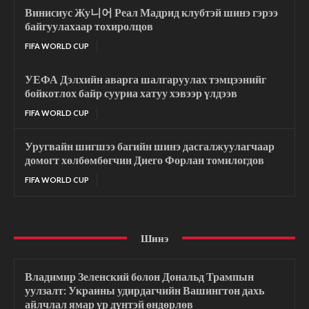
Винисиус Жу니어 Реал Мадрид клубтэй шинэ гэрээ
байгуулахаар тохиролцов
FIFA WORLD CUP
УЕФА Дэлхийн аварга шалгаруулах тэмцээнийг
бойкотлох байр сууриа хатуу хэвээр үлдээв
FIFA WORLD CUP
Уругвайн шигшээ багийн шинэ дасгалжуулагчаар
домогт хөлбөмбөгчин Диего Форлан томилогдов
FIFA WORLD CUP
Шинэ
Владимир Зеленский болон Дональд Трампын
уулзалт: Украины удирдагчийн Вашингтон дахь
айлчлал ямар үр дүнтэй өндөрлөв