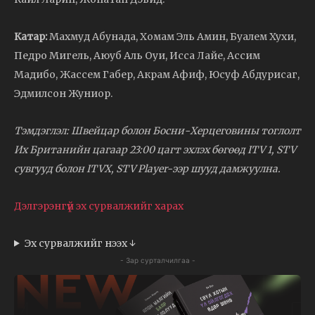
Катар:
Махмуд Абунада, Хомам Эль Амин, Буалем Хухи,
Педро Мигель, Аюуб Аль Оуи, Исса Лайе, Ассим
Мадибо, Жассем Габер, Акрам Афиф, Юсуф Абдурисаг,
Эдмилсон Жуниор.
Тэмдэглэл: Швейцар болон Босни-Херцеговины тоглолт
Их Британийн цагаар 23:00 цагт эхлэх бөгөөд ITV 1, STV
сувгууд болон ITVX, STV Player-ээр шууд дамжуулна.
Дэлгэрэнгүй эх сурвалжийг харах
Эх сурвалжийг нээх ↓
- Зар сурталчилгаа -