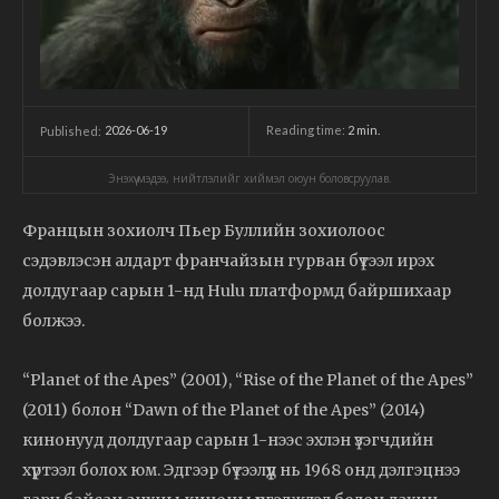
2026-06-19
Reading time:
2
min.
Published:
Энэхүү мэдээ, нийтлэлийг хиймэл оюун боловсруулав.
Францын зохиолч Пьер Буллийн зохиолоос
сэдэвлэсэн алдарт франчайзын гурван бүтээл ирэх
долдугаар сарын 1-нд Hulu платформд байршихаар
болжээ.
“Planet of the Apes” (2001), “Rise of the Planet of the Apes”
(2011) болон “Dawn of the Planet of the Apes” (2014)
кинонууд долдугаар сарын 1-нээс эхлэн үзэгчдийн
хүртээл болох юм. Эдгээр бүтээлүүд нь 1968 онд дэлгэцнээ