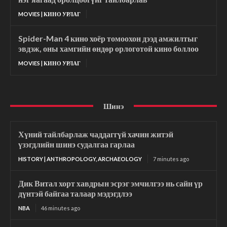
MOVIES | КИНО УРЛАГ
Spider-Man 4 кино хоёр томоохон дээд амжилтыг
эвдэж, оны хамгийн өндөр орлоготой кино боллоо
MOVIES | КИНО УРЛАГ
Шинэ
Хүний тайлбарлаж чаддаггүй хачин житэй
үзэгдлийн шинэ судалгаа гарлаа
HISTORY | ANTHROPOLOGY, ARCHAEOLOGY
7 minutes ago
Дик Витал хорт хавдрын эсрэг эмчилгээ нь сайн үр
дүнтэй байгаа талаар мэдэгдлээ
NBA
46 minutes ago