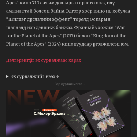
Apes” кино 710 сая ам.долларын орлого олж, илүү
амжилттай болсон байна. Эдгээр хоёр кино нь хоёулаа
“Шилдэг дүрслэлийн эффект” төрөлд Оскарын
шагналд нэр дэвшиж байжээ. Франчайз хожим “War
for the Planet of the Apes” (2017) болон “Kingdom of the
Planet of the Apes” (2024) кинонуудаар үргэлжилсэн юм.
Дэлгэрэнгүйг эх сурвалжаас харах
Эх сурвалжийг нээх ↓
- Зар сурталчилгаа -