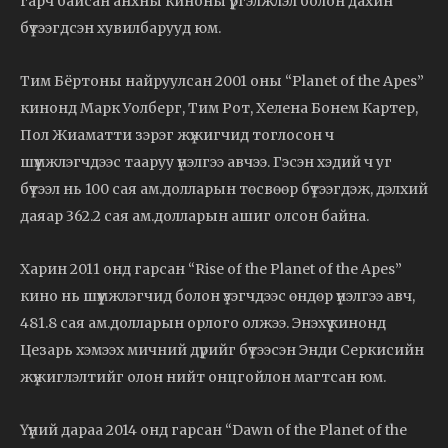
гарч байсан анхны киноны үргэлжлэл болон дахин
бүтээгдсэн хувилбарууд юм.
Тим Бёртоны найруулсан 2001 оны “Planet of the Apes”
кинонд Марк Уолберг, Тим Рот, Хелена Бонем Картер,
Пол Жиаматти зэрэг жүжигчид тоглосон ч
шүүмжлэгчдээс тааруу үнэлгээ авчээ. Гэсэн хэдий ч уг
бүтээл нь 100 сая ам.долларын төсвөөр бүтээгдэж, дэлхий
даяар 362.2 сая ам.долларын ашиг олсон байна.
Харин 2011 онд гарсан “Rise of the Planet of the Apes”
кино нь шүүмжлэгчид болон үзэгчдээс өндөр үнэлгээ авч,
481.8 сая ам.долларын орлого олжээ. Энэхүү кинонд
Цезарь хэмээх мичний дүрийг бүтээсэн Энди Серкисийн
жүжиглэлтийг олон нийт онцгойлон магтсан юм.
Үүний дараа 2014 онд гарсан “Dawn of the Planet of the