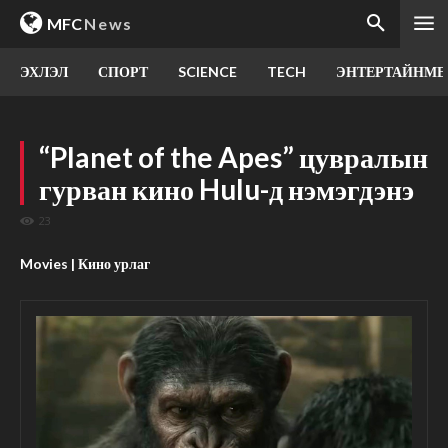
MFC
News
ЭХЛЭЛ
СПОРТ
SCIENCE
TECH
ЭНТЕРТАЙНМЕ
“Planet of the Apes” цувралын
гурван кино Hulu-д нэмэгдэнэ
23
Movies | Кино урлаг