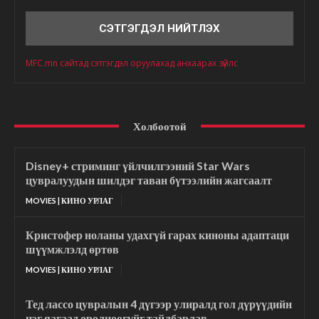
Сэтгэгдэл
MFC.mn сайтад сэтгэгдэл оруулахад анхаарах зүйлс
Холбоотой
Disney+ стриминг үйлчилгээний Star Wars
цувралуудын шилдэг таван бүтээлийн жагсаалт
MOVIES | КИНО УРЛАГ
Кристофер ноланы удахгүй гарах киноны адаптаци
шүүмжлэлд өртөв
MOVIES | КИНО УРЛАГ
Тед лассо цувралын 4 дүгээр улиралд гол дүрүүдийн
нэг яагаад оролцоогүйг тайлбарлав