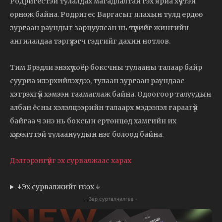
Родригестэй тулалдах магадлалтай гэх яриа хүчтэй
өрнөж байна. Родригес Варгасыг ялахын тулд ердөө
зургаан раундыг зарцуулсан нь түүнийг жингийн
ангилалдаа тэргүүлэгч гэдгийг дахин нотлов.
Тим Брэдли энэхүү хоёр боксчны тулааны талаар байр
сууриа илэрхийлэхдээ, тулаан зургаан раундаас
хэтрэхгүй хэмээн таамаглаж байна. Одоогоор талуудын
албан ёсны хэлэлцээрийн талаарх мэдээлэл гараагүй
байгаа ч энэ нь боксын ертөнцөд хамгийн их
хүлээлттэй тулаануудын нэг болоод байна.
Дэлгэрэнгүйг эх сурвалжаас харах
↓Эх сурвалжийг нээх ↓
- Зар сурталчилгаа -