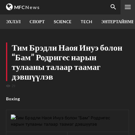
MFC
News
ЭХЛЭЛ
СПОРТ
SCIENCE
TECH
ЭНТЕРТАЙНМЕ
Тим Брэдли Наоя Инуэ болон
“Бам” Родригес нарын
тулааны талаар таамаг
дэвшүүлэв
29
Boxing