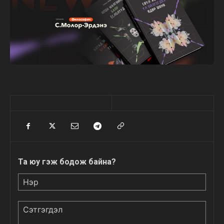
Та юу гэж бодож байна?
Нэр