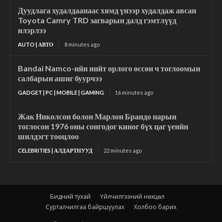
Дуудлага худалдаанаас хямд үнээр худалдаж авсан
Toyota Camry TRD загварын далд гэмтлүүд
илэрлээ
AUTO | АВТО
8 minutes ago
Bandai Namco-ийн нийт орлого өссөн ч тоглоомын
салбарын ашиг буурчээ
GADGET | PC | MOBILE | GAMING
16 minutes ago
Жак Николсон болон Марлон Брандо нарын
тоглосон 1976 оны сонгодог киног бүх цаг үеийн
шилдэгт тооцлоо
CELEBRITIES | АЛДАРТНУУД
22 minutes ago
Бидний тухай
Үйлчилгээний нөхцөл
Сурталчилгаа байршуулах
Холбоо барих