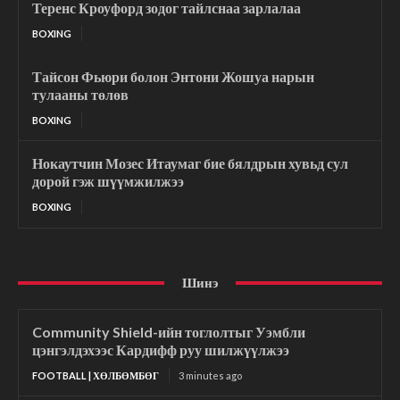
Теренс Кроуфорд зодог тайлснаа зарлалаа
BOXING
Тайсон Фьюри болон Энтони Жошуа нарын
тулааны төлөв
BOXING
Нокаутчин Мозес Итаумаг бие бялдрын хувьд сул
дорой гэж шүүмжилжээ
BOXING
Шинэ
Community Shield-ийн тоглолтыг Уэмбли
цэнгэлдэхээс Кардифф руу шилжүүлжээ
FOOTBALL | ХӨЛБӨМБӨГ
3 minutes ago