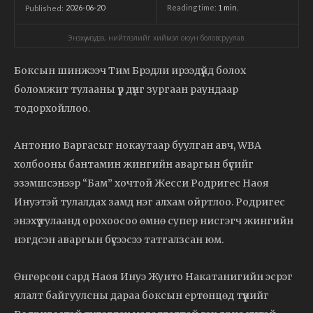
2026-06-20
Reading time:
1
min.
Published:
Энэхүү мэдээ, нийтлэлийг хиймэл оюун боловсруулав.
Боксын шинжээч Тим Брэдли ирээдүйд болох
боломжит тулааны үр дүнг зургаан раундаар
тодорхойллоо.
Антонио Варгасыг нокаутаар буулган авч, WBA
холбооны бантамин жингийн аваргын бүсийг
эзэмшсэнээр “Бам” хочтой Жесси Родригес Наоя
Инуэтэй тулалдах замд нэг алхам ойртлоо. Родригес
энэхүү тулаанд орохоосоо өмнө супер нисгэгч жингийн
нэгдсэн аваргын бүсээсээ татгалзсан юм.
Өнгөрсөн сард Наоя Инуэ Жунто Накатанигийн эсрэг
ялалт байгуулсны дараа боксын ертөнцөд түүнийг