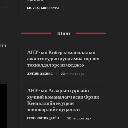
MOVIES | КИНО УРЛАГ
Шинэ
ийн
АНУ-ын Кибер командлалын
ажилтнуудын дунд амиа хорлох
тохиолдол эрс нэмэгджээ
20 minutes ago
ДЭЛХИЙ ДАХИНД
АНУ-ын Агаарын цэргийн
хүчний командлагч асан Фрэнк
Кендаллийн нууцын
зөвшөөрлийг цуцалжээ
38 minutes ago
ГЕОПОЛИТИК | ДАЙН