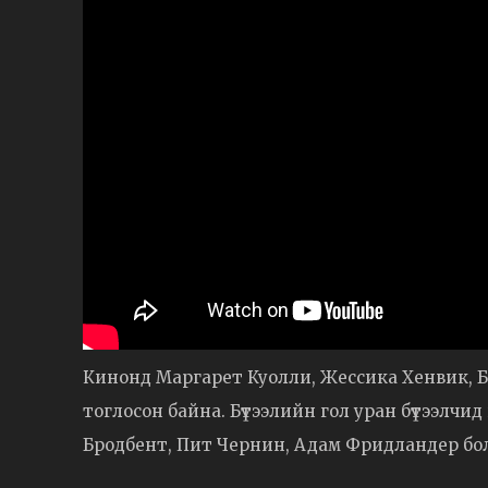
Кинонд Маргарет Куолли, Жессика Хенвик, Бил
тоглосон байна. Бүтээлийн гол уран бүтээлч
Бродбент, Пит Чернин, Адам Фридландер бо