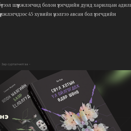
үтээл шүүмжлэгчид болон үзэгчдийн дунд харилцан адилг
үмжлэгчдээс 45 хувийн үнэлгээ авсан бол үзэгчдийн
- Зар сурталчилгаа -