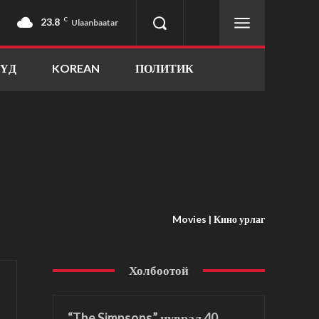
23.8
C
Ulaanbaatar
ҮҮД
KOREAN
ПОЛИТИК
Movies | Кино урлаг
Холбоотой
“The Simpsons” цуврал 40