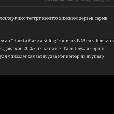
триллер кино театрт нээлтээ хийснээс дөрвөн сарын
ан “How to Make a Killing” кино нь 1949 оны Британ
ос сэдэвлэсэн 2026 оны кино юм. Глен Пауэлл өөрийн
тулд чинээлэг хамаатнуудаа нэг нэгээр нь нууцаар