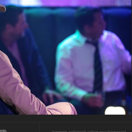
min.
Энэхүү мэдээ, нийтлэлийг хиймэл оюун боловсруулав.