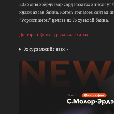
2026 оны хоёрдугаар сард нээлтээ хийсэн уг б
хүлээж авсан байна. Rotten Tomatoes сайтад шү
“Popcornmeter” үнэлгээ нь 76 хувьтай байна.
Дэлгэрэнгүйг эх сурвалжаас харах
Эх сурвалжийг нээх ↓