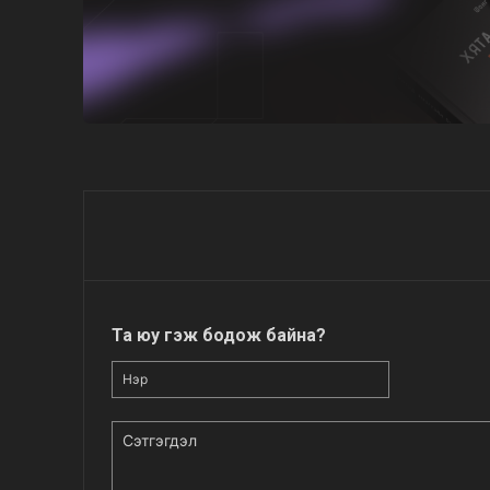
Та юу гэж бодож байна?
Нэр