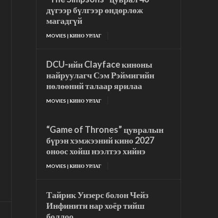
дүгээр бүлгээр өндөрлөж
магадгүй
MOVIES | КИНО УРЛАГ
DCU-ийн Clayface киноны
найруулагч Сэм Рэймигийн
нөлөөний талаар ярилаа
MOVIES | КИНО УРЛАГ
“Game of Thrones” цувралын
бүрэн хэмжээний кино 2027
оноос хойш нээлтээ хийнэ
MOVIES | КИНО УРЛАГ
Тайрик Уизерс болон Чейз
Инфинити нар хоёр тийш
боллоо