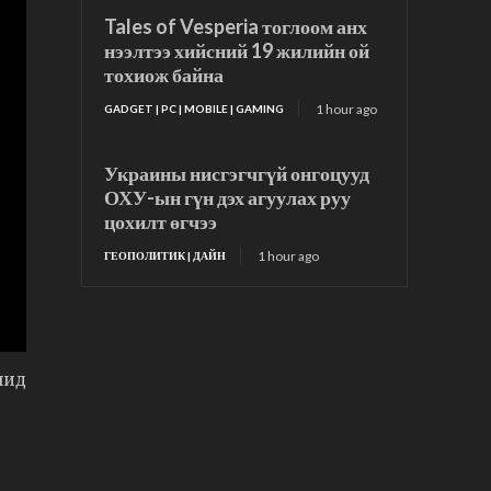
Tales of Vesperia тоглоом анх
нээлтээ хийсний 19 жилийн ой
тохиож байна
1 hour ago
GADGET | PC | MOBILE | GAMING
Украины нисгэгчгүй онгоцууд
ОХУ-ын гүн дэх агуулах руу
цохилт өгчээ
1 hour ago
ГЕОПОЛИТИК | ДАЙН
чид