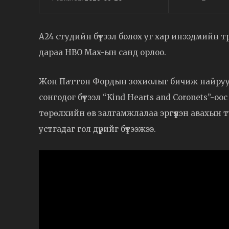
A24 студийн бүтээл болох уг хар инээдмийн 
дараа HBO Max-ын санд орлоо.
Жон Паттон Фордын зохиолыг бичиж найруулс
сонгодог бүтээл “Kind Hearts and Coronets”-о
төрөлхийн өв залгамжлалаа эргүүлэн авахын 
устгадаг гол дүрийг бүтээжээ.