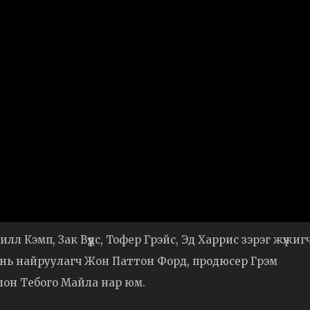
л Кэмп, Зак Вүүдс, Тофер Грэйс, Эд Харрис зэрэг жүжиг
ид нь найруулагч Жон Паттон Форд, продюсер Грэм
лон Тебого Майла нар юм.