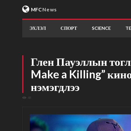
MFC
News
ЭХЛЭЛ
СПОРТ
SCIENCE
T
Глен Пауэллын тогл
Make a Killing” ки
нэмэгдлээ
48