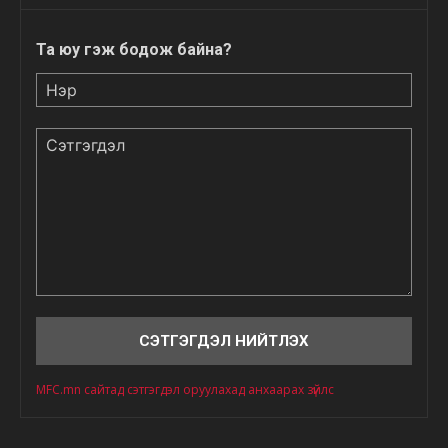
Та юу гэж бодож байна?
Нэр
Сэтгэгдэл
MFC.mn сайтад сэтгэгдэл оруулахад анхаарах зүйлс