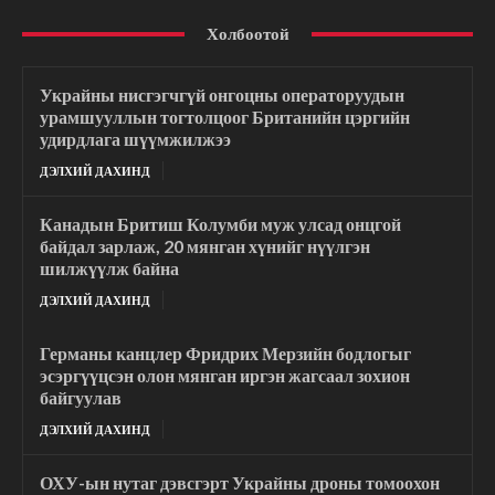
Холбоотой
Украйны нисгэгчгүй онгоцны операторуудын
урамшууллын тогтолцоог Британийн цэргийн
удирдлага шүүмжилжээ
ДЭЛХИЙ ДАХИНД
Канадын Бритиш Колумби муж улсад онцгой
байдал зарлаж, 20 мянган хүнийг нүүлгэн
шилжүүлж байна
ДЭЛХИЙ ДАХИНД
Германы канцлер Фридрих Мерзийн бодлогыг
эсэргүүцсэн олон мянган иргэн жагсаал зохион
байгуулав
ДЭЛХИЙ ДАХИНД
ОХУ-ын нутаг дэвсгэрт Украйны дроны томоохон