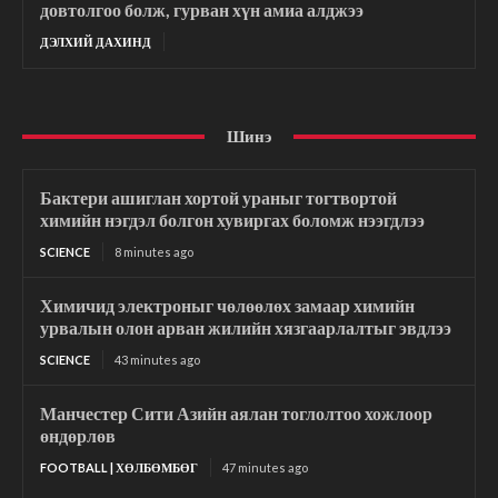
довтолгоо болж, гурван хүн амиа алджээ
ДЭЛХИЙ ДАХИНД
Шинэ
Бактери ашиглан хортой ураныг тогтвортой
химийн нэгдэл болгон хувиргах боломж нээгдлээ
SCIENCE
8 minutes ago
Химичид электроныг чөлөөлөх замаар химийн
урвалын олон арван жилийн хязгаарлалтыг эвдлээ
SCIENCE
43 minutes ago
Манчестер Сити Азийн аялан тоглолтоо хожлоор
өндөрлөв
FOOTBALL | ХӨЛБӨМБӨГ
47 minutes ago