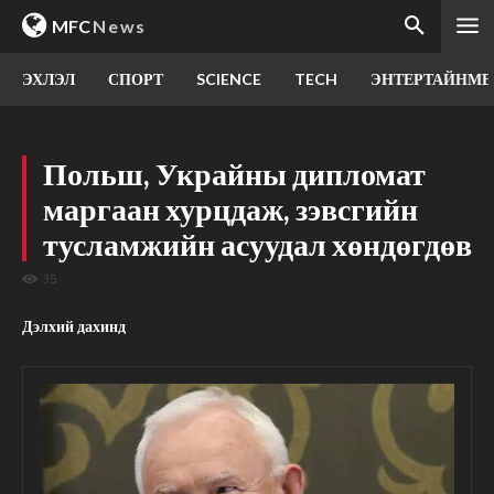
MFC
News
ЭХЛЭЛ
СПОРТ
SCIENCE
TECH
ЭНТЕРТАЙНМЕ
Польш, Украйны дипломат
маргаан хурцдаж, зэвсгийн
тусламжийн асуудал хөндөгдөв
35
Дэлхий дахинд