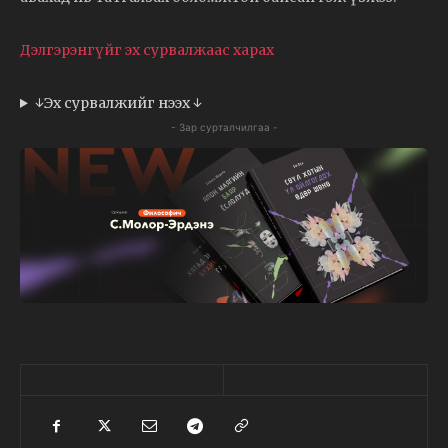
Дэлгэрэнгүйг эх сурвалжаас харах
↓Эх сурвалжийг нээх ↓
- Зар сурталчилгаа -