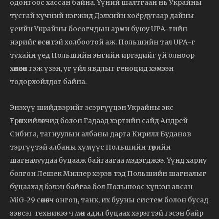
одонгоос хассан байна. Үүний шалтгаан нь Украйны
тусгай хүчний нэгжид Дэлхийн хоёрдугаар дайны
үеийн Украйны босогчдын арми буюу UPA-гийн
нэрийг өгсөнтэй холбоотой аж. Польшийн тал UPA-г
тухайн үед Польшийн энгийн иргэдийг үй олноор
хөнөөсөн гэж үзэн, уг үйл явдлыг геноцид хэмээн
тодорхойлдог байна.
Энэхүү шийдвэрийг эсэргүүцэн Украйны экс
Ерөнхийлөгчид болон Гадаад хэргийн сайд Андрей
Сибига, тагнуулын албаны дарга Кирилл Буданов
тэргүүтэй албаны хүмүүс Польшийн төрийн
шагналуудаа буцааж байгаагаа мэдэгджээ. Үүнд хариу
болгон Лешек Миллер хэрэв тэд Польшийн шагналыг
буцаахад бэлэн байгаа бол Польшоос хүлээн авсан
MiG-29 сөнөөгч онгоц, танк, их бууны систем болон бусад
зэвсэг техникээ ч мөн адил буцаах хэрэгтэй гэсэн байр