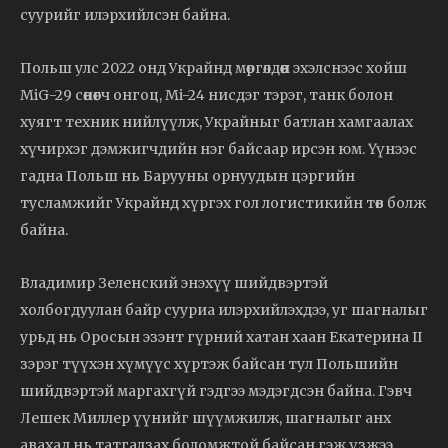
суурийг илэрхийлсэн байна.
Польш улс 2022 онд Украйнд мөргөлдөөн эхэлснээс хойш
MiG-29 сөнөөгч онгоц, Mi-24 нисдэг тэрэг, танк болон
хуягт техник нийлүүлж, Украйныг батлан хамгаалах
хүчирхэг дэмжигчдийн нэг байсаар ирсэн юм. Үүнээс
гадна Польш нь Барууны орнуудын цэргийн
тусламжийг Украйнд хүргэх гол логистикийн төв болж
байна.
Владимир Зеленский энэхүү шийдвэртэй
холбогдуулан байр сууриа илэрхийлэхдээ, уг шагналыг
урьд нь Оросын эзэнт гүрний хатан хаан Екатерина II
зэрэг түүхэн хүмүүс хүртэж байсан тул Польшийн
шийдвэртэй маргахгүй гэдгээ мэдэгдсэн байна. Гэвч
Лешек Миллер үүнийг шүүмжилж, шагналыг анх
авахад нь татгалзах боломжтой байсан гэж үзжээ.