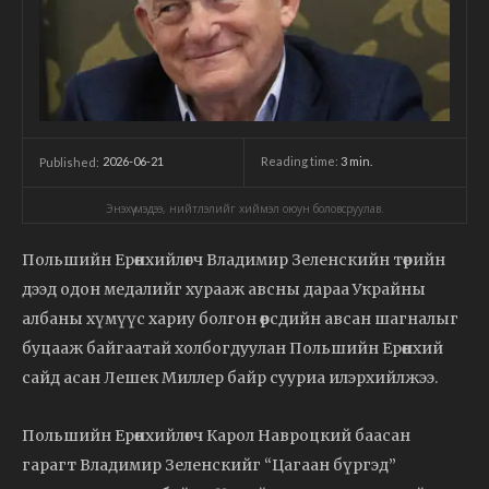
2026-06-21
Reading time:
3
min.
Published:
Энэхүү мэдээ, нийтлэлийг хиймэл оюун боловсруулав.
Польшийн Ерөнхийлөгч Владимир Зеленскийн төрийн
дээд одон медалийг хурааж авсны дараа Украйны
албаны хүмүүс хариу болгон өөрсдийн авсан шагналыг
буцааж байгаатай холбогдуулан Польшийн Ерөнхий
сайд асан Лешек Миллер байр сууриа илэрхийлжээ.
Польшийн Ерөнхийлөгч Карол Навроцкий баасан
гарагт Владимир Зеленскийг “Цагаан бүргэд”