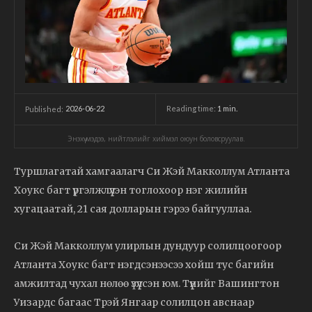
2026-06-22
Reading time:
1
min.
Published:
Энэхүү мэдээ, нийтлэлийг хиймэл оюун боловсруулав.
Туршлагатай хамгаалагч Си Жэй Макколлум Атланта
Хоукс багт үргэлжлүүлэн тоглохоор нэг жилийн
хугацаатай, 21 сая долларын гэрээ байгууллаа.
Си Жэй Макколлум улирлын дундуур солилцоогоор
Атланта Хоукс багт нэгдсэнээсээ хойш тус багийн
амжилтад чухал нөлөө үзүүлсэн юм. Түүнийг Вашингтон
Уизардс багаас Трэй Янгаар солилцон авснаар