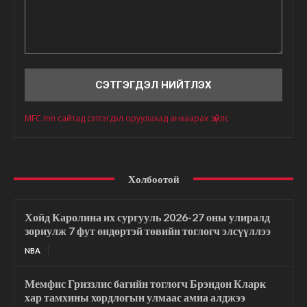
Сэтгэгдэл
MFC.mn сайтад сэтгэгдэл оруулахад анхаарах зүйлс
Холбоотой
Хойд Каролина их сургууль 2026-27 оны улиралд
зориулж 7 фут өндөртэй төвийн тоглогч элсүүллээ
NBA
Мемфис Гриззлис багийн тоглогч Брэндон Кларк
хар тамхины хордлогын улмаас амиа алджээ