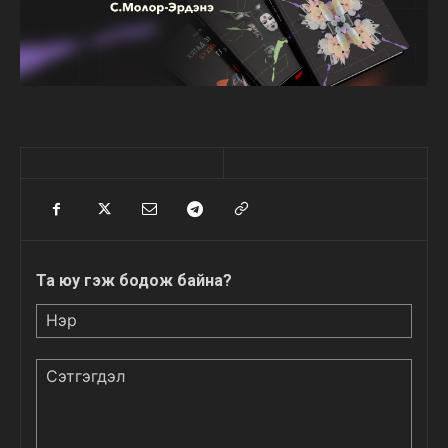
Та юу гэж бодож байна?
Нэр