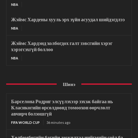
NBA
Жэймс Хардены хууль эрх зүйн асуудал шийдэгдлээ
NBA
Жэймс Хардэнд холбогдох галт зэвсгийн хэрэг
хэрэгсэхгүй боллоо
NBA
Шинэ
Барселона Родриг элсүүлэхээр зэхэж байгаа нь
Класикогийн өрсөлдөөнд томоохон өөрчлөлт
авчирч болзошгүй
FIFA WORLD CUP
36 minutes ago
Хөлбөмбөгийн багийн амжилтад нийгмийн соёл ба