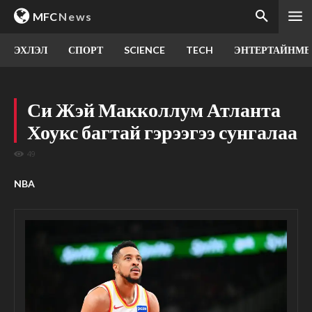
MFC
News
ЭХЛЭЛ
СПОРТ
SCIENCE
TECH
ЭНТЕРТАЙНМЕ
Си Жэй Макколлум Атланта
Хоукс багтай гэрээгээ сунгалаа
49
NBA