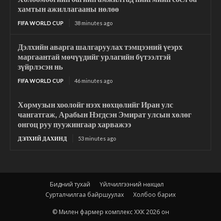
хамтын ажиллагааны нөлөө
FIFA WORLD CUP
38 minutes ago
Дэлхийн аварга шалгаруулах тэмцээний үеэрх
маргаантай мөчүүдийг урлагийн бүтээлтэй
зүйрлэсэн нь
FIFA WORLD CUP
46 minutes ago
Хормузын хоолойг нээх нөхцөлийг Иран улс
чангатгаж, Арабын Нэгдсэн Эмират улсын хөлөг
онгоц руу пуужингаар харважээ
ДЭЛХИЙ ДАХИНД
53 minutes ago
Бидний тухай
Үйлчилгээний нөхцөл
Сурталчилгаа байршуулах
Холбоо барих
© Милен фармер комплекс ХХК 2026 он