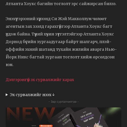
Атланта Хоукс багийн тоглолт эрс сайжирсан билээ.
Энэхүү гэрээний хүрээнд Си Жэй Макколлум чөлөөт
агентын зах зээлд гарахгүйгээр Атланта Хоукс багт
үлдэж байна. Түүний хүчин зүтгэлтэйгээр Атланта Хоукс
Дорнод бүсийн зургаадугаар байрт шалгарч, плэй-
оффийн эхний шатанд тухайн жилийн аварга Нью-
Йорк Никс багтай зургаан тоглолт хийж өрсөлдсөн
юм.
Дэлгэрэнгүй эх сурвалжийг харах
Эх сурвалжийг нээх ↓
- Зар сурталчилгаа -