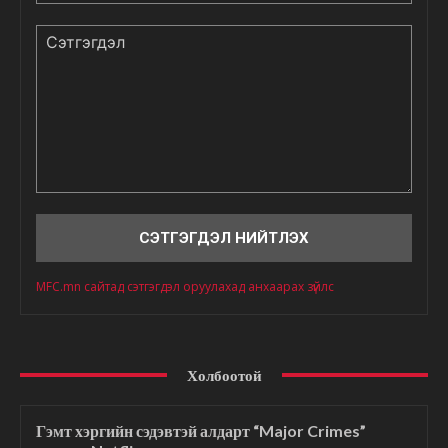
Сэтгэгдэл
MFC.mn сайтад сэтгэгдэл оруулахад анхаарах зүйлс
Холбоотой
Гэмт хэргийн сэдэвтэй алдарт “Major Crimes”