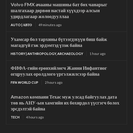
Volvo FMX ачааны машины бат бөх чанарыг
шалгахаар дөрвөн настай хүүхдээр алсын
удирдлагаар жолоодууллаа
AUTO | АВТО
49 minutes ago
Ухамсар бол тархины бүтээгдэхүүн биш байж
магадгүй гэж эрдэмтэд үзэж байна
HISTORY | ANTHROPOLOGY, ARCHAEOLOGY
1 hour ago
ФИФА-гийн ерөнхийлөгч Жанни Инфантиог
огцруулах оролдлого үргэлжилсээр байна
FIFA WORLD CUP
2 hours ago
Amazon компани Техас муж улсад байгуулах дата
төв нь АНУ-ын хамгийн их бохирдол үүсгэгч болох
эрсдэлтэй байна
TECH
4 hours ago