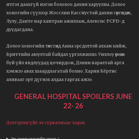
итгэл даахгүй нэгэн болохоо дахин харуулна. Долоо
хоногийн сүүлээр Жосслин Кассиустай дахин сөргөлдөж,
Лулу, Данте нар хамтран ажиллаж, Алексис PCPD-д
дуудагдана.
Долоо хоногийн төгсгөлд Анна эрсдэлтэй алхам хийж,
Бриттийн аюултай байдал үргэлжилнэ. Уиллоу өрнөж
буй үйл явдлуудад цочирдож, Дэнни яаралтай арга
хэмжээ авах шаардлагатай болно. Харин Кёртис
аливааг эрт дүгнэх алдаа гаргах ажээ.
GENERAL HOSPITAL SPOILERS JUNE
22- 26
Дэлгэрэнгүйг эх сурвалжаас харах
Эх сурвалжийг нээх ↓