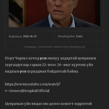
2026-06-22
Reading time:
2
min.
Published:
Энэхүү мэдээ, нийтлэлийг хиймэл оюун боловсруулав.
Порт Чарльз хотод өрнөх энэхүү алдартай цувралын
зургаадугаар сарын 22-ноос 26-ныг хүртэлх үйл
явдлын өрнөл хурцадмал байдалтай байна.
https://www.youtube.com/watch?
v=GeneralHospitalOfficial
Цувралын үйл явдал энэ долоо хоногт ээдрээтэй