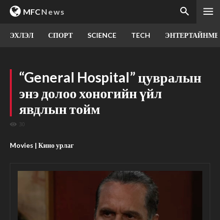
MFC
News
ЭХЛЭЛ
СПОРТ
SCIENCE
TECH
ЭНТЕРТАЙНМЕ
“General Hospital” цувралын
энэ долоо хоногийн үйл
явдлын тойм
30
Movies | Кино урлаг