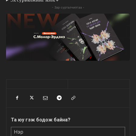
- Зар сурталчилгаа -
Та юу гэж бодож байна?
Нэр