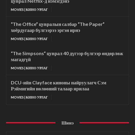
цуврал Netflix-д нэмэгдэнэ
MOVIES | КИНО УРЛАГ
“The Office” цувралын салбар “The Paper”
хоёрдугаар бүлгээрээ эргэн ирнэ
MOVIES | КИНО УРЛАГ
“The Simpsons” цуврал 40 дүгээр бүлгээр өндөрлөж
магадгүй
MOVIES | КИНО УРЛАГ
DCU-ийн Clayface киноны найруулагч Сэм
Рэймигийн нөлөөний талаар ярилаа
MOVIES | КИНО УРЛАГ
Шинэ