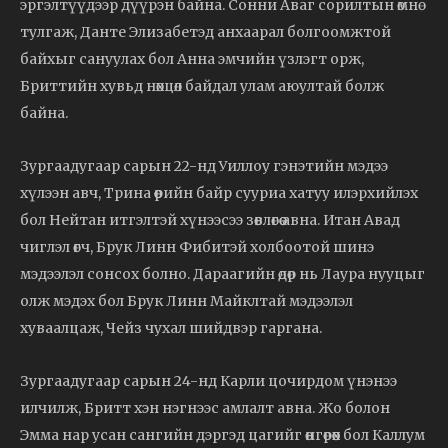
эргэлтүүдээр дүүрэн байна. Сонни Аваг сорилтын өмнө
тулгаж, Данте Элизабетэд анхаарал болгоомжтой
байхыг сануулах бол Анна эмчийн үзлэгт орж,
Бриттийн хувьд нөхцөл байдал улам аюултай болж
байна.
Зургаадугаар сарын 22-нд Уиллоу гэнэтийн мэдээ
хүлээн авч, Трина өөрийн байр сууриа хатуу илэрхийлэх
бол Нейтан итгэлтэй хүнээсээ зөвлөгөө авна. Итан Авад
чиглэл өгч, Брук Линн Фибитэй холбоотой шинэ
мэдээлэл сонсох болно. Дараагийн өдөр нь Лаура нууцыг
олж мэдэх бол Брук Линн Майклтай мэдээлэл
хуваалцаж, Чейз чухал шийдвэр гаргана.
Зургаадугаар сарын 24-нд Карли цочирдом үнэнээ
илчилж, Бритт хэн нэгнээс амлалт авна. Жо болон
Эмма нар усан сангийн дэргэд цагийг өнгөрөөх бол Каллум