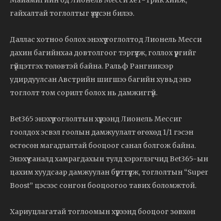
Майамигийн од Лионель Месси хет-трик хийж,
гайхалтай тоглолтыг үзүүлсэн билээ.
Даллас хотноо болох энэхүү тоглолтод Лионель Месси
дахин багийнхаа довтолгоог тэргүүлж, голлох үүргийг
гүйцэтгэх төлөвтэй байна. Ральф Рангникээр
удирдуулсан Австрийн шигшээ багийн хувьд энэ
тоглолт том сорилт болох нь дамжиггүй.
Bet365 энэхүү тоглолтын хүрээнд Лионель Мессиг
гоолдох эсвэл гоолын дамжуулалт өгөхөд 1/1 гэсэн
өсгөсөн магадлалтай бооцоог санал болгож байна.
Энэхүү саналд хамрагдахын тулд хэрэглэгчид Bet365-ын
цахим хуудсаар дамжуулан бүртгүүлж, тоглолтын “Super
Boost” цэсээс сонгон бооцоогоо тавих боломжтой.
Хариуцлагатай тоглоомын хүрээнд бооцоог зөвхөн