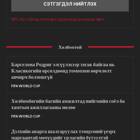
MFC.mn сайтад сэтгэгдэл оруулахад анхаарах зүйлс
Холбоотой
Барселона Родриг элсүүлэхээр зэхэж байгаа нь
Класикогийн өрсөлдөөнд томоохон өөрчлөлт
авчирч болзошгүй
FIFA WORLD CUP
Хөлбөмбөгийн багийн амжилтад нийгмийн соёл ба
хамтын ажиллагааны нөлөө
FIFA WORLD CUP
Дэлхийн аварга шалгаруулах тэмцээний үеэрх
маргаантай мөчүүдийг урлагийн бүтээлтэй