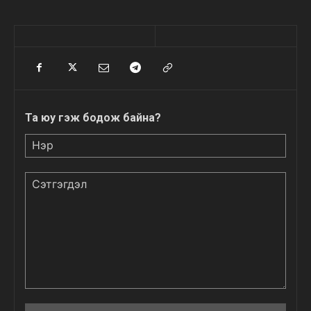
Та юу гэж бодож байна?
Нэр
Сэтгэгдэл