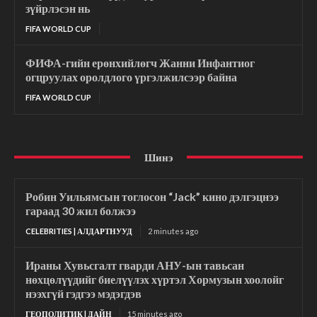
зүйрлэсэн нь
FIFA WORLD CUP
ФИФА-гийн ерөнхийлөгч Жанни Инфантиог
огцруулах оролдлого үргэлжилсээр байна
FIFA WORLD CUP
Шинэ
Робин Уильямсын тоглосон “Jack” кино дэлгэцнээ
гараад 30 жил болжээ
CELEBRITIES | АЛДАРТНУУД
2 minutes ago
Ираны Хувьсгалт гварди АНУ-ын тавьсан
нөхцөлүүдийг биелүүлэх хүртэл Хормузын хоолойг
нээхгүй гэдгээ мэдэгдэв
ГЕОПОЛИТИК | ДАЙН
15 minutes ago