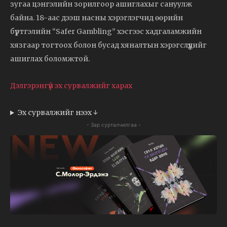
зугаа цэнгэлийн зорилгоор ашиглахыг сануулж
байна. 18-аас дээш насны хэрэглэгчид өөрийн
бүртгэлийн “Safer Gambling” хэсгээс хадгаламжийн
хязгаар тогтоох болон бусад хяналтын хэрэгслүүдийг
ашиглах боломжтой.
Дэлгэрэнгүй эх сурвалжийг харах
Эх сурвалжийг нээх ↓
- Зар сурталчилгаа -