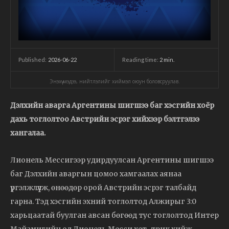
2026-06-22
Reading time:
2
min.
Published:
Энэхүү мэдээ, нийтлэлийг хиймэл оюун боловсруулав.
Дэлхийн аварга Аргентины шигшээ баг хэсгийн хоёр
дахь тоглолтоо Австрийн эсрэг хийхээр бэлтгэлээ
хангалаа.
Лионель Мессигээр удирдуулсан Аргентины шигшээ
баг Дэлхийн аваргын цомоо хамгаалах аянаа
үргэлжлүүлж, өнөөдөр орой Австрийн эсрэг талбайд
гарна. Тэд хэсгийн эхний тоглолтод Алжирыг 3:0
харьцаатай буулган авсан бөгөөд тус тоглолтод Интер