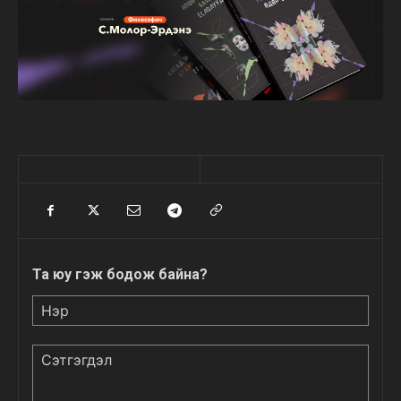
Та юу гэж бодож байна?
Нэр