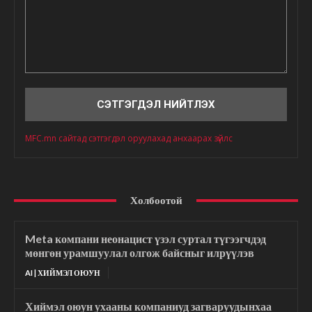
Сэтгэгдэл
MFC.mn сайтад сэтгэгдэл оруулахад анхаарах зүйлс
Холбоотой
Meta компани неонацист үзэл суртал түгээгчдэд
мөнгөн урамшуулал олгож байсныг илрүүлэв
AI | ХИЙМЭЛ ОЮУН
Хиймэл оюун ухааны компаниуд загваруудынхаа