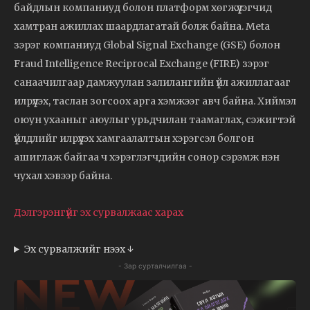
байдлын компаниуд болон платформ хөгжүүлэгчид
хамтран ажиллах шаардлагатай болж байна. Meta
зэрэг компаниуд Global Signal Exchange (GSE) болон
Fraud Intelligence Reciprocal Exchange (FIRE) зэрэг
санаачилгаар дамжуулан залилангийн үйл ажиллагааг
илрүүлэх, таслан зогсоох арга хэмжээг авч байна. Хиймэл
оюун ухааныг аюулыг урьдчилан таамаглах, сэжигтэй
үйлдлийг илрүүлэх хамгаалалтын хэрэгсэл болгон
ашиглаж байгаа ч хэрэглэгчдийн сонор сэрэмж нэн
чухал хэвээр байна.
Дэлгэрэнгүйг эх сурвалжаас харах
Эх сурвалжийг нээх ↓
- Зар сурталчилгаа -