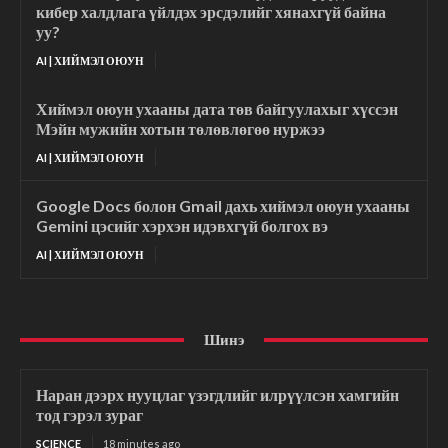
кибер халдлага үйлдэх эрсдэлийг хянахгүй байна
уу?
AI | ХИЙМЭЛ ОЮУН
Хиймэл оюун ухааны дата төв байгуулахыг хүссэн
Мэйн мужийн хотын төлөвлөгөө нуржээ
AI | ХИЙМЭЛ ОЮУН
Google Docs болон Gmail дахь хиймэл оюун ухааны
Gemini цэсийг хэрхэн идэвхгүй болгох вэ
AI | ХИЙМЭЛ ОЮУН
Шинэ
Наран дээрх нууцлаг үзэгдлийг илрүүлсэн хамгийн
тод гэрэл зураг
SCIENCE
18 minutes ago