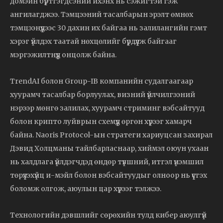
домэйн бүртгэгдсэний ихэнх нь сэжигтэй гэж
ангилагджээ. Тэмцээний тасалбарын эрэлт өмнөх
тэмцээнүүдээс 30 дахин их байгаа нь залилангийн гэмт
хэрэг үйлдэх таатай нөхцөлийг бүрдүүлж байгааг
мэргэжилтнүүд онцолж байна.
TrendAI болон Group-IB компанийн судалгаагаар
хуурамч тасалбар борлуулах, визний үйлчилгээний
нэрээр мөнгө залилах, хуурамч стриминг вэбсайтууд
болон крипто луйврын схемүүд өргөн хүрээг хамарч
байна. Naoris Protocol-ын стратеги хариуцсан захирал
Дэвид Холцманы тайлбарласнаар, хиймэл оюун ухаан
нь халдлага үйлдэгчдэд өндөр түвшний, итгэл үнэмшил
төрүүлэхүйц и-мэйл болон вэбсайтуудыг олноор нь үүсгэх
боломж олгож, аюулын цар хүрээг тэлжээ.
Технологийн дэвшлийг сөрөхийн тулд кибер аюулгүй