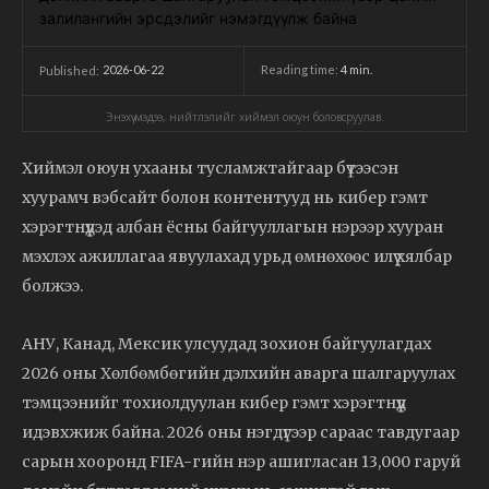
2026-06-22
Reading time:
4
min.
Published:
Энэхүү мэдээ, нийтлэлийг хиймэл оюун боловсруулав.
Хиймэл оюун ухааны тусламжтайгаар бүтээсэн
хуурамч вэбсайт болон контентууд нь кибер гэмт
хэрэгтнүүдэд албан ёсны байгууллагын нэрээр хууран
мэхлэх ажиллагаа явуулахад урьд өмнөхөөс илүү хялбар
болжээ.
АНУ, Канад, Мексик улсуудад зохион байгуулагдах
2026 оны Хөлбөмбөгийн дэлхийн аварга шалгаруулах
тэмцээнийг тохиолдуулан кибер гэмт хэрэгтнүүд
идэвхжиж байна. 2026 оны нэгдүгээр сараас тавдугаар
сарын хооронд FIFA-гийн нэр ашигласан 13,000 гаруй