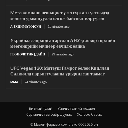
Meta компани неонацист үзэл суртал түгээгчдэд
мөнгөн урамшуулал олгож байсныг илрүүлэв
AI | ХИЙМЭЛ ОЮУН
21 minutes ago
Украйнаас аврагдсан арслан АНУ-д ховор төрлийн
мөөгөнцрийн өвчнөөр өвчилж байна
ГЕОПОЛИТИК | ДАЙН
23 minutes ago
UFC Vegas 120: Матеуш Гамрот болон Квиллан
Салкиллд нарын тулааны урьдчилсан таамаг
MMA
24 minutes ago
Бидний тухай
Үйлчилгээний нөхцөл
Сурталчилгаа байршуулах
Холбоо барих
© Милен фармер комплекс ХХК 2026 он