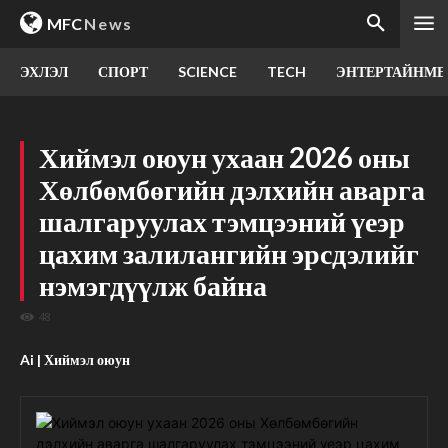
MFC
News
ЭХЛЭЛ
СПОРТ
SCIENCE
TECH
ЭНТЕРТАЙНМЕ
Хиймэл оюун ухаан 2026 оны
Хөлбөмбөгийн дэлхийн аварга
шалгаруулах тэмцээний үеэр
цахим залилангийн эрсдэлийг
нэмэгдүүлж байна
48
Ai | Хиймэл оюун