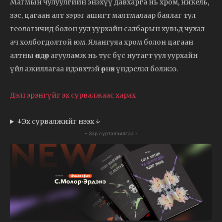
Магмын чулуулгийн энэхүү давхарга нь хром, никель,
зэс, цагаан алт зэрэг ашигт малтмалаар баялаг тул
геологичид болон уул уурхайн салбарын хувьд чухал
ач холбогдолтой юм. Ялангуяа хром болон цагаан
алтны өндөр агууламж нь тус бүс нутагт уул уурхайн
үйл ажиллагаа идэвхтэй өрнөх үндэслэл болжээ.
Дэлгэрэнгүйг эх сурвалжаас харах
↓Эх сурвалжийг нээх ↓
- Зар сурталчилгаа -