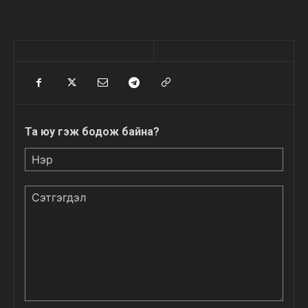
Та юу гэж бодож байна?
Нэр
Сэтгэгдэл