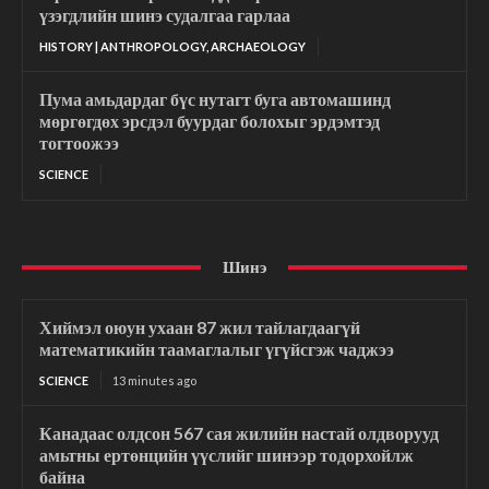
үзэгдлийн шинэ судалгаа гарлаа
HISTORY | ANTHROPOLOGY, ARCHAEOLOGY
Пума амьдардаг бүс нутагт буга автомашинд
мөргөгдөх эрсдэл буурдаг болохыг эрдэмтэд
тогтоожээ
SCIENCE
Шинэ
Хиймэл оюун ухаан 87 жил тайлагдаагүй
математикийн таамаглалыг үгүйсгэж чаджээ
SCIENCE
13 minutes ago
Канадаас олдсон 567 сая жилийн настай олдворууд
амьтны ертөнцийн үүслийг шинээр тодорхойлж
байна