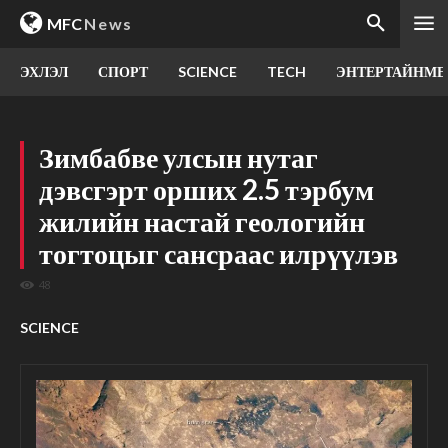
MFC
News
ЭХЛЭЛ
СПОРТ
SCIENCE
TECH
ЭНТЕРТАЙНМЕ
Зимбабве улсын нутаг
дэвсгэрт орших 2.5 тэрбум
жилийн настай геологийн
тогтоцыг сансраас илрүүлэв
48
SCIENCE