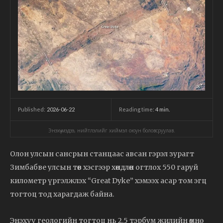
2026-06-22
Reading time:
4
min.
Published:
Энэхүү мэдээ, нийтлэлийг хиймэл оюун боловсруулав.
Олон улсын сансрын станцаас авсан гэрэл зурагт
Зимбабве улсын төв хэсгээр хөндлөн огтлох 550 гаруй
километр үргэлжлэх “Great Dyke” хэмээх асар том эгц
тогтоц тод харагдаж байна.
Энэхүү геологийн тогтоц нь 2.5 тэрбум жилийн өмнө