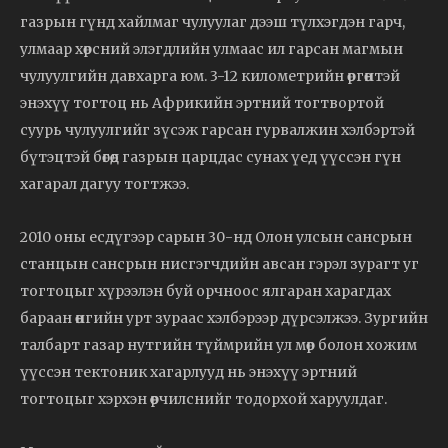
газрын гүнд хайлмаг чулуулаг дээш түлхэгдэн гарч,
улмаар хөрсний элэгдлийн улмаас ил гарсан магмын
чулуулгийн давхарга юм. 3-12 километрийн өргөнтэй
энэхүү тогтоц нь Африкийн эртний тогтвортой
суурь чулуулгийг зүсэж гарсан гурвалжин хэлбэртэй
бүтэцтэй бөгөөд газрын царцдас сунах үед үүссэн гүн
хагарал дагуу тогтжээ.
2010 оны есдүгээр сарын 30-нд Олон улсын сансрын
станцын сансрын нисгэгчдийн авсан гэрэл зурагт уг
тогтоцыг хүрээлэн буй орчноос ялгаран харагдах
бараан өнгийн урт зураас хэлбэрээр дүрсэлжээ. Зургийн
талбарт газар нутгийн түймрийн ул мөр болон хожим
үүссэн тектоник хагарлууд нь энэхүү эртний
тогтоцыг хэрхэн өөрчилснийг тодорхой харуулдаг.