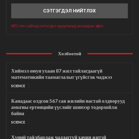
MFC.mn сайтад сэтгэгдэл оруулахад анхаарах зүйлс
Холбоотой
Хиймэл оюун ухаан 87 жил тайлагдаагүй
математикийн таамаглалыг үгүйсгэж чаджээ
SCIENCE
Канадаас олдсон 567 сая жилийн настай олдворууд
амьтны ертөнцийн үүслийг шинээр тодорхойлж
байна
SCIENCE
Хүний тайлбарлаж чаддаггүй хачин житэй