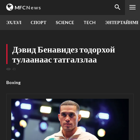
MFC
News
ЭХЛЭЛ
СПОРТ
SCIENCE
TECH
ЭНТЕРТАЙНМЕ
Дэвид Бенавидез тодорхой
тулаанаас татгалзлаа
49
Boxing