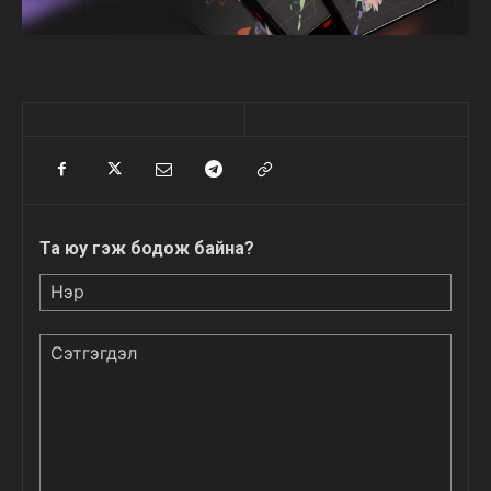
Та юу гэж бодож байна?
Нэр