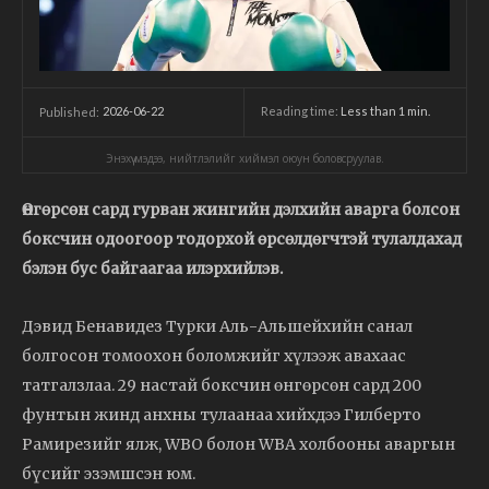
2026-06-22
Reading time:
Less than 1
min.
Published:
Энэхүү мэдээ, нийтлэлийг хиймэл оюун боловсруулав.
Өнгөрсөн сард гурван жингийн дэлхийн аварга болсон
боксчин одоогоор тодорхой өрсөлдөгчтэй тулалдахад
бэлэн бус байгаагаа илэрхийлэв.
Дэвид Бенавидез Турки Аль-Альшейхийн санал
болгосон томоохон боломжийг хүлээж авахаас
татгалзлаа. 29 настай боксчин өнгөрсөн сард 200
фунтын жинд анхны тулаанаа хийхдээ Гилберто
Рамирезийг ялж, WBO болон WBA холбооны аваргын
бүсийг эзэмшсэн юм.