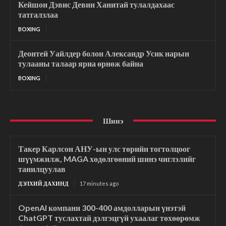
Кейшон Дэвис Девин Ханитай тулалдахаас
татгалзлаа
BOXING
Деонтей Уайлдер болон Александр Усик нарын
тулааны талаар яриа өрнөж байна
BOXING
Шинэ
Такер Карлсон АНУ-ын улс төрийн тогтолцоог
шүүмжилж, MAGA хөдөлгөөний шинэ чиглэлийг
танилцуулав
ДЭЛХИЙ ДАХИНД
17 minutes ago
OpenAI компани 300-400 амдолларын үнэтэй
ChatGPT туслахтай дэлгэцгүй ухаалаг төхөөрөмж