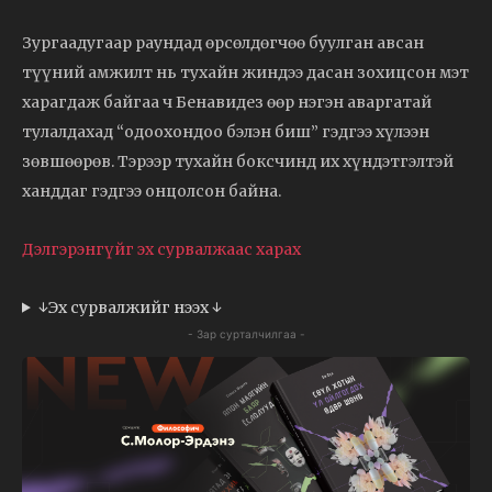
Зургаадугаар раундад өрсөлдөгчөө буулган авсан
түүний амжилт нь тухайн жиндээ дасан зохицсон мэт
харагдаж байгаа ч Бенавидез өөр нэгэн аваргатай
тулалдахад “одоохондоо бэлэн биш” гэдгээ хүлээн
зөвшөөрөв. Тэрээр тухайн боксчинд их хүндэтгэлтэй
ханддаг гэдгээ онцолсон байна.
Дэлгэрэнгүйг эх сурвалжаас харах
↓Эх сурвалжийг нээх ↓
- Зар сурталчилгаа -