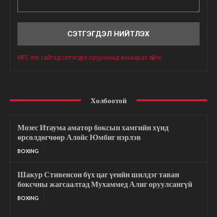
Сэтгэгдэл
MFC.mn сайтад сэтгэгдэл оруулахад анхаарах зүйлс
Холбоотой
Мозес Итаума аматор боксын хамгийн хүнд
өрсөлдөгчөөр Алойс Юмбиг нэрлэв
BOXING
Шакур Стивенсон бүх цаг үеийн шилдэг таван
боксчны жагсаалтад Мухаммед Алиг оруулсангүй
BOXING