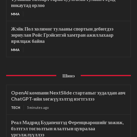
нокаутад орлоо
MMA
Жэйк Пол холимог тулааны спортын дебютдээ
зориулан Ройс Грэйситэй хамтран ажиллахаар
ярилцаж байна
MMA
Шинэ
OpenAI компани NextSlide стартапыг худалдан авч
ChatGPT-ийн хөгжүүлэлтэд нэгтгэлээ
TECH
5 minutes ago
Реал Мадрид Будапештэд Ференцварошийг хожиж,
бэлтгэл тоглолтын ялалтын цувралаа
үргэлжлүүллээ