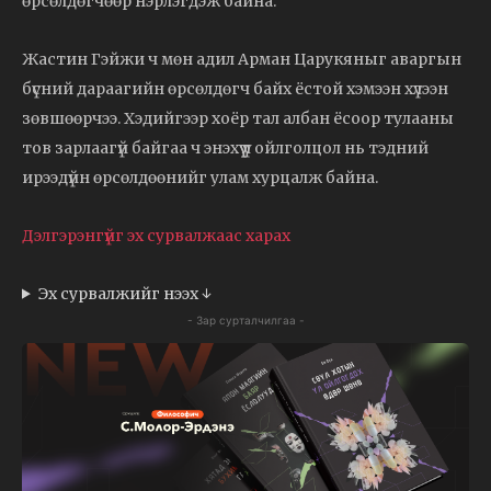
өрсөлдөгчөөр нэрлэгдэж байна.
Жастин Гэйжи ч мөн адил Арман Царукяныг аваргын
бүсний дараагийн өрсөлдөгч байх ёстой хэмээн хүлээн
зөвшөөрчээ. Хэдийгээр хоёр тал албан ёсоор тулааны
тов зарлаагүй байгаа ч энэхүү үл ойлголцол нь тэдний
ирээдүйн өрсөлдөөнийг улам хурцалж байна.
Дэлгэрэнгүйг эх сурвалжаас харах
Эх сурвалжийг нээх ↓
- Зар сурталчилгаа -