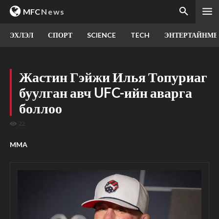
MFC
News
ЭХЛЭЛ
СПОРТ
SCIENCE
TECH
ЭНТЕРТАЙНМЕ
Жастин Гэйжи Илья Топуриаг
буулган авч UFC-ийн аварга
боллоо
22
MMA