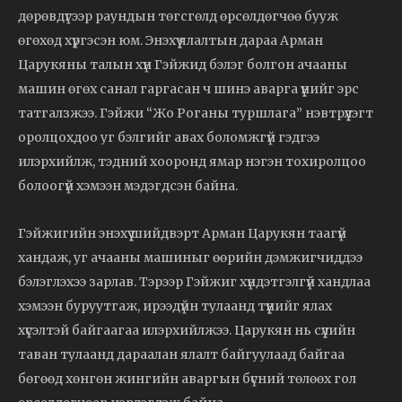
дөрөвдүгээр раундын төгсгөлд өрсөлдөгчөө бууж
өгөхөд хүргэсэн юм. Энэхүү ялалтын дараа Арман
Царукяны талын хүн Гэйжид бэлэг болгон ачааны
машин өгөх санал гаргасан ч шинэ аварга үүнийг эрс
татгалзжээ. Гэйжи “Жо Роганы туршлага” нэвтрүүлэгт
оролцохдоо уг бэлгийг авах боломжгүй гэдгээ
илэрхийлж, тэдний хооронд ямар нэгэн тохиролцоо
болоогүй хэмээн мэдэгдсэн байна.
Гэйжигийн энэхүү шийдвэрт Арман Царукян таагүй
хандаж, уг ачааны машиныг өөрийн дэмжигчиддээ
бэлэглэхээ зарлав. Тэрээр Гэйжиг хүндэтгэлгүй хандлаа
хэмээн буруутгаж, ирээдүйн тулаанд түүнийг ялах
хүсэлтэй байгаагаа илэрхийлжээ. Царукян нь сүүлийн
таван тулаанд дараалан ялалт байгуулаад байгаа
бөгөөд хөнгөн жингийн аваргын бүсний төлөөх гол