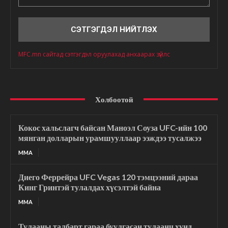
Сэтгэгдэл
MFC.mn сайтад сэтгэгдэл оруулахад анхаарах зүйлс
Холбоотой
Кокос хальслагч байсан Маноэл Соуза UFC-ийн 100
мянган долларын урамшууллаар ээждээ тусалжээ
MMA
Диего Феррейра UFC Vegas 120 тэмцээний дараа
Кинг Гринтэй тулалдах хүсэлтэй байна
MMA
Тулааны талбарт гараа буулгасан тулаанч хүнд