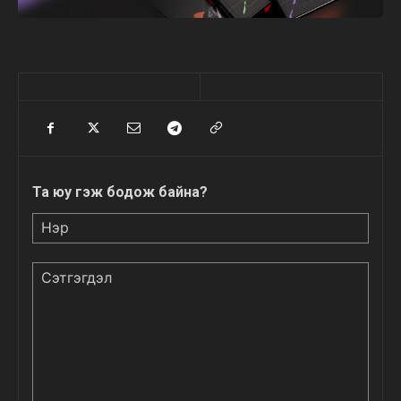
Та юу гэж бодож байна?
Нэр