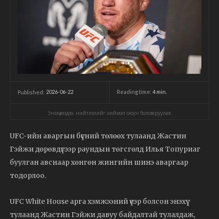
2026-06-22
Reading time:
4
min.
Published:
Энэхүү мэдээ, нийтлэлийг хиймэл оюун боловсруулав.
UFC-ийн аваргын бүсний төлөөх тулаанд Жастин
Гэйжи дөрөвдүгээр раундын төгсгөлд Илья Топуриаг
буулган авснаар хөнгөн жингийн шинэ аваргаар
тодорлоо.
UFC White House арга хэмжээний үеэр болсон энэхүү
тулаанд Жастин Гэйжи давуу байдалтай тулалдаж,