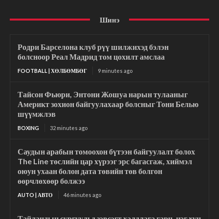
Шинэ
Родри Барселона клуб рүү шилжихэд бэлэн
болсноор Реал Мадрид том цохилт амслаа
FOOTBALL | ХӨЛБӨМБӨГ
9 minutes ago
Тайсон Фьюри, Энтони Жошуа нарын тулааныг
Америкт зохион байгуулахаар болсныг Тони Белью
шүүмжлэв
BOXING
32 minutes ago
Саудын арабын томоохон бүтээн байгуулалт болох
The Line төслийн цар хүрээг эрс багасгаж, хиймэл
оюун ухаан болон дата төвийн төв болгон
өөрчлөхөөр болжээ
AUTO | АВТО
46 minutes ago
Тайландын сургуульд зэвсэгт халдлага гарч, нэг хүн