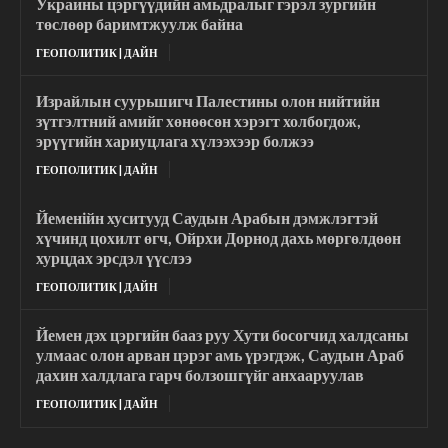
Украины цэргүүдийн амьдралыг гэрэл зургийн
төслөөр баримтжуулж байна
ГЕОПОЛИТИК | ДАЙН
Израйлын суурьшигч Палестины олон нийтийн
зүтгэлтний амийг хөнөөсөн хэрэгт холбогдож,
эрүүгийн хариуцлага хүлээхээр болжээ
ГЕОПОЛИТИК | ДАЙН
Йеменійн хуситууд Саудын Арабын дэмжлэгтэй
хүчинд цохилт өгч, Ойрхи Дорнод дахь мөргөлдөөн
хурцдах эрсдэл үүслээ
ГЕОПОЛИТИК | ДАЙН
Йемен дэх цэргийн бааз руу Хути босогчид халдсаны
улмаас олон арван цэрэг амь үрэгдэж, Саудын Араб
дахин халдлага гарч болзошгүйг анхааруулав
ГЕОПОЛИТИК | ДАЙН