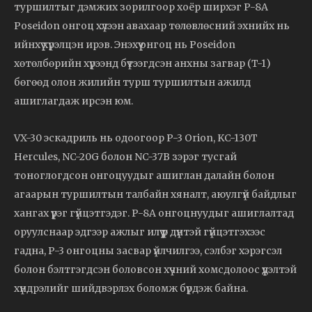
туршилтыг дэмжих зорилгоор хоёр ширхэг P-8A
Poseidon онгоц хүлээн авахаар төлөвлөсний эхнийх нь
ийнхүү хүрэлцэн ирэв. Энэхүү онгоц нь Poseidon
хөтөлбөрийн хүрээнд бүтээгдсэн анхны загвар (T-1)
бөгөөд олон жилийн турш туршилтын ажилд
ашиглагдаж ирсэн юм.
VX-30 эскадриль нь одоогоор P-3 Orion, KC-130T
Hercules, NC-20G болон NC-37B зэрэг тусгай
тоноглогдсон онгоцуудыг ашиглан далайн болон
агаарын туршилтын талбайн хяналт, аюулгүй байдлыг
хангах үүрэг гүйцэтгэдэг. P-8A онгоцнуудыг ашиглалтад
оруулснаар эдгээр ажлыг илүү үр дүнтэй гүйцэтгэхээс
гадна, P-3 онгоцны засвар үйлчилгээ, сэлбэг хэрэгсэл
болон бэлтгэгдсэн боловсон хүчний хомсдолоос үүдэлтэй
хүндрэлийг шийдвэрлэх боломж бүрдэж байна.