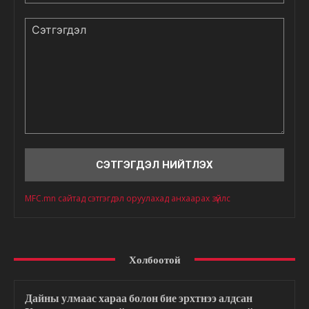
Сэтгэгдэл
MFC.mn сайтад сэтгэгдэл оруулахад анхаарах зүйлс
Холбоотой
Дайны улмаас хараа болон бие эрхтнээ алдсан