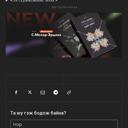
↓Эх сурвалжийг нээх ↓
- Зар сурталчилгаа -
Та юу гэж бодож байна?
Нэр