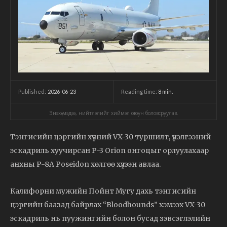
2026-06-23
Reading time:
8
min.
Published:
Энэхүү мэдээ, нийтлэлийг хиймэл оюун боловсруулав.
Тэнгисийн цэргийн хүчний VX-30 туршилт, үнэлгээний
эскадриль хуучирсан P-3 Orion онгоцыг орлуулахаар
анхны P-8A Poseidon хөлгөө хүлээн авлаа.
Калифорни мужийн Пойнт Мугу дахь тэнгисийн
цэргийн баазад байрлах “Bloodhounds” хэмээх VX-30
эскадриль нь пуужингийн болон бусад зэвсэглэлийн