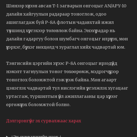
Шинээр хүлээн авсан T-1 загварын онгоцыг AN/APY-10
далайн хайгуулын радараар тоноглож, одоо
ашиглагдаж буй P-8A флотын чадавхтай ижил
түвшинд хүргэхээр төлөвлөж байна. Энэхүү радар нь
далайн гадаргуу болон шумбагч онгоцыг илрүүлэх, мөн
үүлэрхэг, бүрхэг нөхцөлд ч зураглал хийх чадвартай юм.
Тэнгисийн цэргийн зүгээс P-8A онгоцыг ирээдүйд
нэмэлт тагнуулын тоног төхөөрөмж, мэдрэгчүүдээр
тоноглох боломжтой гэж үзэж байна. Мөн агаарт
цэнэглэх чадвартай тул нислэгийн үргэлжлэх хугацааг
уртасгаж, туршилтын үйл ажиллагааны цар хүрээг
өргөжүүлэх боломжтой болно.
Дэлгэрэнгүйг эх сурвалжаас харах