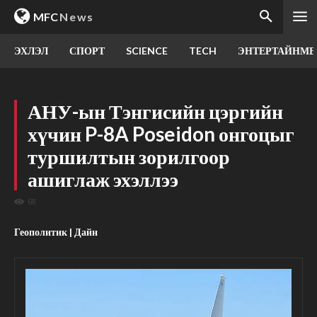
MFC
News
ЭХЛЭЛ
СПОРТ
SCIENCE
TECH
ЭНТЕРТАЙНМЕ
АНУ-ын Тэнгисийн цэргийн
хүчин P-8A Poseidon онгоцыг
туршилтын зорилгоор
ашиглаж эхэллээ
68
Геополитик | Дайн