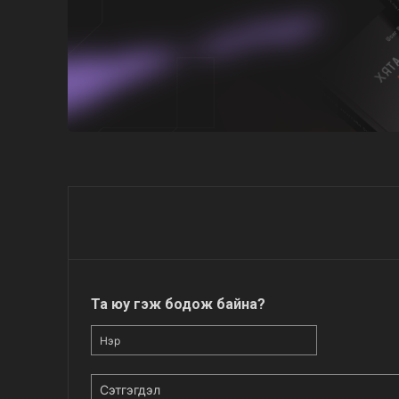
Та юу гэж бодож байна?
Нэр