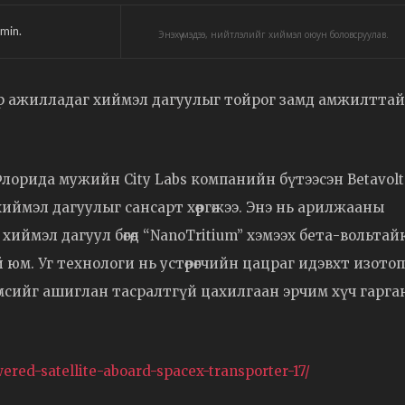
min.
Энэхүү мэдээ, нийтлэлийг хиймэл оюун боловсруулав.
р ажилладаг хиймэл дагуулыг тойрог замд амжилттай
Флорида мужийн City Labs компанийн бүтээсэн Betavolt
 хиймэл дагуулыг сансарт хөөргөжээ. Энэ нь арилжааны
иймэл дагуул бөгөөд “NanoTritium” хэмээх бета-вольтай
юм. Уг технологи нь устөрөгчийн цацраг идэвхт изотоп
өөмсийг ашиглан тасралтгүй цахилгаан эрчим хүч гарга
wered-satellite-aboard-spacex-transporter-17/