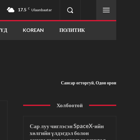
17.5
C
Ulaanbaatar
ҮҮД
KOREAN
ПОЛИТИК
Сансар огторгуй, Одон орон
Холбоотой
Сар луу чиглэсэн SpaceX-ийн
хөлгийн үлдэгдэл болон
сансрын хог хаягдлын асуудал