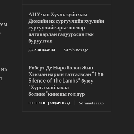
АНУ-ын Хууль зүйн яам
Дюкийн их сургуулийн хуулийн
тем
сургуулийг арьс өнгөөр
ялгаварлан гадуурхсан гэж
г
буруутгав
54 minutes ago
ДЭЛХИЙ ДАХИНД
Роберт Де Ниро болон Жин
 нь
Хэкман нарын татгалзсан “The
л
Silence of the Lambs” буюу
“Хурга майлахаа
болино”киноны гол дүр
56 minutes ago
CELEBRITIES | АЛДАРТНУУД