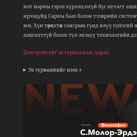
мэт нарны гэрэл хүрэлцээгүй бүс нутагт аш
ирээдүйд Сарны бааз болон тээврийн систем
юм. Хүн төрөлхтөн сансрын гүнд илүү гүнзги
хангалтгүй болох тул энэхүү технологийн дэ
Дэлгэрэнгүйг эх сурвалжаас харах
Эх сурвалжийг нээх ↓