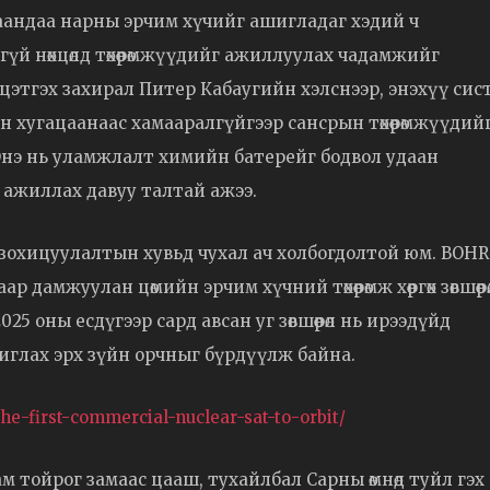
аандаа нарны эрчим хүчийг ашигладаг хэдий ч
үй нөхцөлд төхөөрөмжүүдийг ажиллуулах чадамжийг
цэтгэх захирал Питер Кабаугийн хэлснээр, энэхүү сис
хугацаанаас хамааралгүйгээр сансрын төхөөрөмжүүдий
Энэ нь уламжлалт химийн батерейг бодвол удаан
 ажиллах давуу талтай ажээ.
 зохицуулалтын хувьд чухал ач холбогдолтой юм. BOHR
амжуулан цөмийн эрчим хүчний төхөөрөмж хөөргөх зөвшөөрө
 оны есдүгээр сард авсан уг зөвшөөрөл нь ирээдүйд
шиглах эрх зүйн орчныг бүрдүүлж байна.
he-first-commercial-nuclear-sat-to-orbit/
м тойрог замаас цааш, тухайлбал Сарны өмнөд туйл гэх