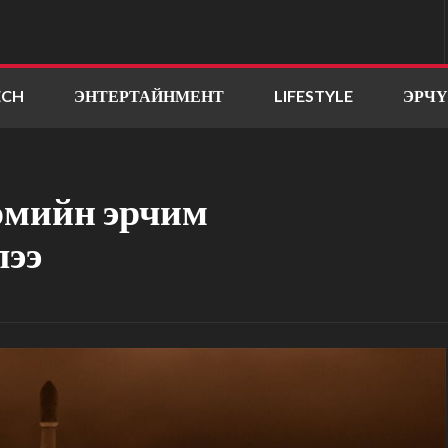
ECH
ЭНТЕРТАЙНМЕНТ
LIFESTYLE
ЭРЧ
өмийн эрчим
лээ