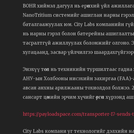
BOHR хиймэл дагуул нь ерөнхий үйл ажиллаг
NanoTritium системийг ашиглан нарны гэрэлг
баталгаажуулах юм. City Labs компанийн гүй
нь нарны гэрэл болон батерейны ашиглалтын 
тасралтгүй ажиллуулах боломжийг олгоно. 
хугацаанд, засвар үйлчилгээ шаардахгүйгээр
Энэхүү төсөл нь техникийн туршилтаас гадна
АНУ-ын Холбооны нисэхийн захиргаа (FAA)-аар д
авсан анхны арилжааны тохиолдол болжээ. 2025
сансарт цөмийн эрчим хүчийг өргөн хүрээнд а
https://payloadspace.com/transporter-17-sends-t
City Labs компани уг технологийг дэлхийн на