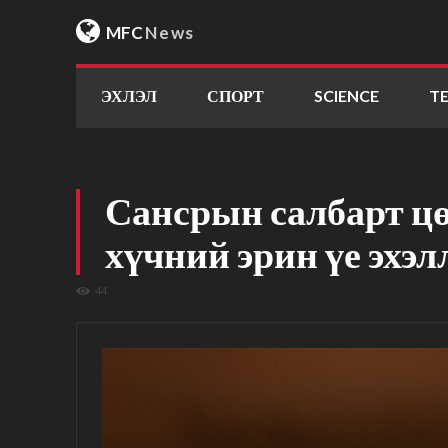
MFC
News
ЭХЛЭЛ
СПОРТ
SCIENCE
T
Сансрын салбарт ц
хүчний эрин үе эхэл
44