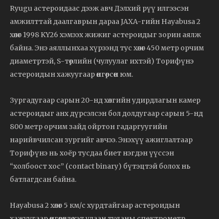
Ryugu астероидаас дээж авч Дэлхий рүү илгээсэн
амжилттай даалгаврын дараа JAXA-гийн Hayabusa 2
хөлөг 1998 KY26 хэмээх жижиг астероидыг зорин аялж
байна. Энэ аяллынхаа хүрээнд тус хөлөг 450 метр орчим
диаметртэй, S-төрлийн (чулуулаг ихтэй) Торифүнэ
астероидын хажуугаар өнгөрсөн юм.
Зургадугаар сарын 20-нд хөлгийн удирдлагын камер
астероидыг анх дүрсэлсэн бол долдугаар сарын 5-нд
800 метр орчим зайд ойртон гадаргуугийн
нарийвчилсан зургийг авчээ. Энэхүү ажиглалтаар
Торифүнэ нь хоёр тусдаа биет нэгдэн үүссэн
“холбоост хос” (contact binary) бүтэцтэй болох нь
батлагдсан байна.
Hayabusa 2 хөлөг 5 км/с хурдтайгаар астероидын
хажуугаар өнгөрөхдөө хэт улаан туяаны спектрометр,