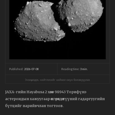
2026-07-08
Reading time:
3
min.
Published:
Энэхүү мэдээ, нийтлэлийг хиймэл оюун боловсруулав.
JAXA-гийн Hayabusa 2 хөлөг 98943 Торифүнэ
астероидын хажуугаар өнгөрөхдөө түүний гадаргуугийн
бүтцийг нарийвчлан тогтоов.