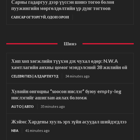
Сарны гадаргуу дээр үүссэн шинэ тогоо болон
пуужингийн мөргөлдөлтийн үр дүнг тогтоов
САНСАР ОГТОРГУЙ, ОДОН ОРОН
Шинэ
Хип хоп хөгжлийн түүхэн дэх чухал өдөр: N.W.A
хамтлагийн анхны цомог мэндэлсний 38 жилийн ой
CELEBRITIES | АЛДАРТНУУД
34 minutes ago
Хувийн онгоцны “хоосон нислэг” буюу empty-leg
нислэгийг ашиглан аялах боломж
AUTO | АВТО
35 minutes ago
Жэймс Хардены хууль эрх зүйн асуудал шийдэгдлээ
NBA
41 minutes ago