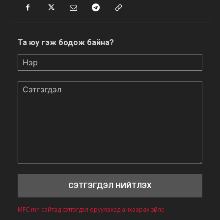
Та юу гэж бодож байна?
Нэр
Сэтгэгдэл
MFC.mn сайтад сэтгэгдэл оруулахад анхаарах зүйлс