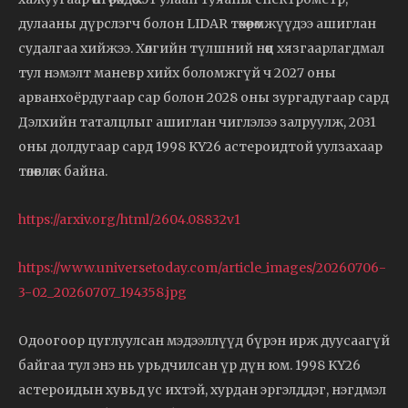
дулааны дүрслэгч болон LIDAR төхөөрөмжүүдээ ашиглан
судалгаа хийжээ. Хөлгийн түлшний нөөц хязгаарлагдмал
тул нэмэлт маневр хийх боломжгүй ч 2027 оны
арванхоёрдугаар сар болон 2028 оны зургадугаар сард
Дэлхийн таталцлыг ашиглан чиглэлээ залруулж, 2031
оны долдугаар сард 1998 KY26 астероидтой уулзахаар
төлөвлөж байна.
https://arxiv.org/html/2604.08832v1
https://www.universetoday.com/article_images/20260706-
3-02_20260707_194358.jpg
Одоогоор цуглуулсан мэдээллүүд бүрэн ирж дуусаагүй
байгаа тул энэ нь урьдчилсан үр дүн юм. 1998 KY26
астероидын хувьд ус ихтэй, хурдан эргэлддэг, нэгдмэл