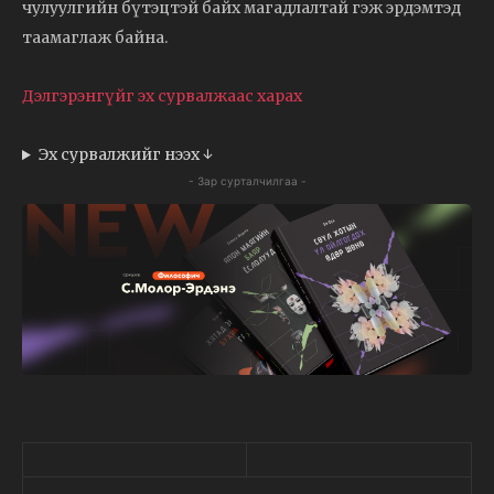
чулуулгийн бүтэцтэй байх магадлалтай гэж эрдэмтэд
таамаглаж байна.
Дэлгэрэнгүйг эх сурвалжаас харах
Эх сурвалжийг нээх ↓
- Зар сурталчилгаа -