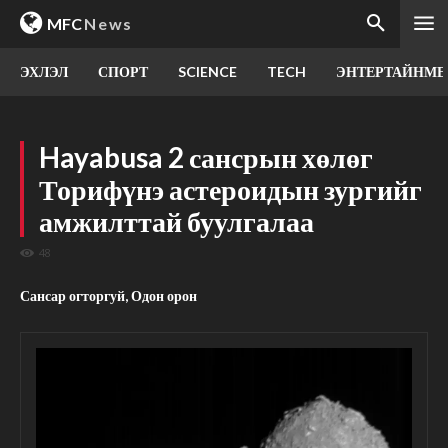
MFC
News
ЭХЛЭЛ
СПОРТ
SCIENCE
TECH
ЭНТЕРТАЙНМЕ
Hayabusa 2 сансрын хөлөг
Торифүнэ астероидын зургийг
амжилттай буулгалаа
48
Сансар огторгуй, Одон орон