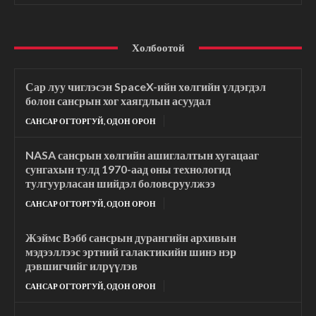
Холбоотой
Сар луу чиглэсэн SpaceX-ийн хөлгийн үлдэгдэл
болон сансрын хог хаягдлын асуудал
САНСАР ОГТОРГУЙ, ОДОН ОРОН
NASA сансрын хөлгийн ашиглалтын хугацааг
сунгахын тулд 1970-аад оны технологид
тулгуурласан шийдэл боловсруулжээ
САНСАР ОГТОРГУЙ, ОДОН ОРОН
Жэймс Вэбб сансрын дурангийн архивын
мэдээллээс эртний галактикийн шинэ нэр
дэвшигчийг илрүүлэв
САНСАР ОГТОРГУЙ, ОДОН ОРОН