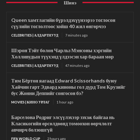
Шинэ
Queen хамтлагийн бүрэлдэхүүнээрээ тоглосон
сүүлийн тоглолтоос хойш 40 жил өнгөрчээ
CELEBRITIES | АЛДАРТНУУД
7 minutes ago
Шэрон Тэйт болон Чарльз Мэнсоны хэргийн
Холливудын түүхэнд үлдээсэн хар бараан мөр
CELEBRITIES | АЛДАРТНУУД
47 minutes ago
Тим Бёртон яагаад Edward Scissorhands буюу
Хайчин гарт Эдвард киноны гол дүрд Том Крузийг
бус Жонни Деппийг сонгосон бэ?
MOVIES | КИНО УРЛАГ
1 hour ago
Барселона Родриг элсүүлэхээр зэхэж байгаа нь
Класикогийн өрсөлдөөнд томоохон өөрчлөлт
авчирч болзошгүй
FIFA WORLD CUP
2 hours ago