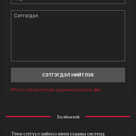
Сэтгэгдэл
MFC.mn сайтад сэтгэгдэл оруулахад анхаарах зүйлс
Холбоотой
Time сэтгүүл хиймэл оюун ухааны системд