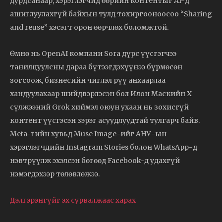
дурдсанаар, хэрэглэгчид өөрийн контентыг AI-д
ашиглуулахгүй байхын тулд тохиргооноосоо “Sharing
and reuse” хэсэгт орон өөрчлөх боломжтой.
Өмнө нь OpenAI компани Sora дүрс үүсгэгчээ
танилцуулсны дараа бүтээгдэхүүнээ бүрмөсөн
зогсоож, бизнесийн чиглэл рүү анхаарлаа
хандуулахаар шийдвэрлэсэн бол Илон Маскийн X
сүлжээний Grok хиймэл оюун ухаан нь зохисгүй
контент үүсгэсэн зэрэг асуудлуудтай тулгарч байв.
Meta-гийн хувьд Muse Image-ийг АНУ-ын
хэрэглэгчдийн Instagram Stories болон WhatsApp-д
нэвтрүүлж эхэлсэн бөгөөд Facebook-д удахгүй
нэмэгдэхээр төлөвлөжээ.
Дэлгэрэнгүйг эх сурвалжаас харах