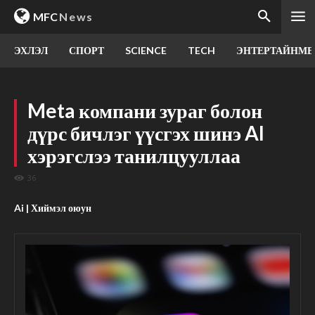
MFC
News
ЭХЛЭЛ
СПОРТ
SCIENCE
TECH
ЭНТЕРТАЙНМЕ
Meta компани зураг болон
дүрс бичлэг үүсгэх шинэ AI
хэрэгслээ танилцууллаа
36
Ai | Хиймэл оюун