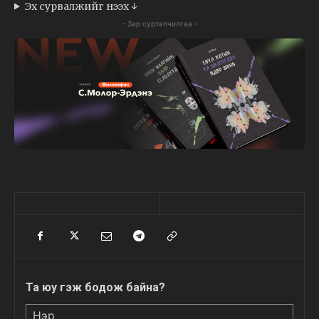
Эх сурвалжийг нээх ↓
- Зар сурталчилгаа -
Та юу гэж бодож байна?
Нэр