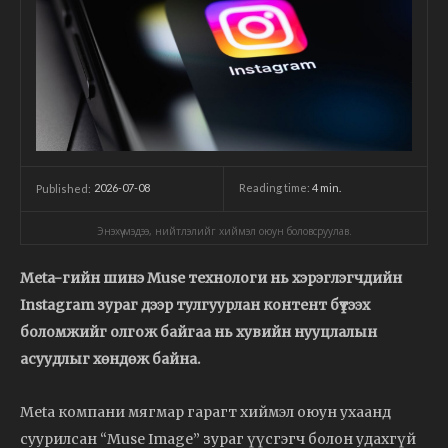
2026-07-08
Reading time:
4
min.
Published:
Энэхүү мэдээ, нийтлэлийг хиймэл оюун боловсруулав.
Meta-гийн шинэ Muse технологи нь хэрэглэгчдийн
Instagram зураг дээр тулгуурлан контент бүтээх
боломжийг олгож байгаа нь хувийн нууцлалын
асуудлыг хөндөж байна.
Meta компани мягмар гарагт хиймэл оюун ухаанд
суурилсан “Muse Image” зураг үүсгэгч болон удахгүй