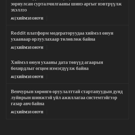
зориулсан сурталчилгааны шинэ аргыг нэвтрүүлж
эхэллээ
AI | ХИЙМЭЛ ОЮУН
Reddit платформ модераторуудаа хиймэл оюун
ухаанаар орлуулахаар төлөвлөж байна
AI | ХИЙМЭЛ ОЮУН
Хиймэл оюун ухааны дата төвүүд агаарын
бохирдлыг огцом нэмэгдүүлж байна
AI | ХИЙМЭЛ ОЮУН
Венчурын хөрөнгө оруулалттай стартапуудын дунд
луйврын шинжтэй үйл ажиллагаа системтэйгээр
газар авч байна
AI | ХИЙМЭЛ ОЮУН