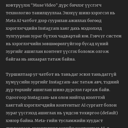
нэвтрүүлэх “Muse Video” дүрс бичлэг үүсгэгч
технологио танилцууллаа. Энэхүү шинэ хэрэгсэл нь
Meta AI чатбот дээр суурилан ажиллах бөгөөд
хэрэглэгчдийн Instagram хаяг дахь мэдээлэлд
тулгуурлан зураг бүтээх чадвартай юм. Гэвч уг систем
нь хэрэглэгчийн зөвшөөрөлгүйгээр бусад хүний
зургийг ашиглан контент үүсгэх боломж олгож
байгаа нь анхаарал татаж байна.
Туршилтаар уг чатбот нь таньдаг эсвэл таньдаггүй
хүмүүсийн зургийг Instagram-аас татаж авч, тэдний
дүр төрхийг ашиглан шинэ дүрслэл гаргаж байв.
Одоогоор Instagram-ын олон нийтэд нээлттэй
хаягтай хэрэглэгчдийн контентыг AI сургалт болон
зураг үүсгэхэд ашиглах нь үндсэн тохиргоо (default)
хэвээр байна. Meta-гийн тусламжийн хуудаст