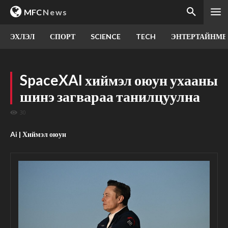
MFC
News
ЭХЛЭЛ
СПОРТ
SCIENCE
TECH
ЭНТЕРТАЙНМЕ
SpaceXAI хиймэл оюун ухааны
шинэ загвараа танилцуулна
30
Ai | Хиймэл оюун