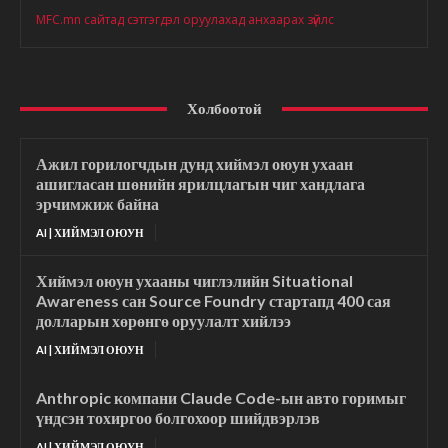
MFC.mn сайтад сэтгэгдэл оруулахад анхаарах зүйлс
Холбоотой
Ажил горилогчдын дунд хиймэл оюун ухаан
ашигласан шөнийн ярилцлагын чиг хандлага
эрчимжиж байна
AI | ХИЙМЭЛ ОЮУН
Хиймэл оюун ухааны чиглэлийн Situational
Awareness сан Source Foundry стартапд 400 сая
долларын хөрөнгө оруулалт хийлээ
AI | ХИЙМЭЛ ОЮУН
Anthropic компани Claude Code-ын авто горимыг
үндсэн тохиргоо болгохоор шийдвэрлэв
AI | ХИЙМЭЛ ОЮУН