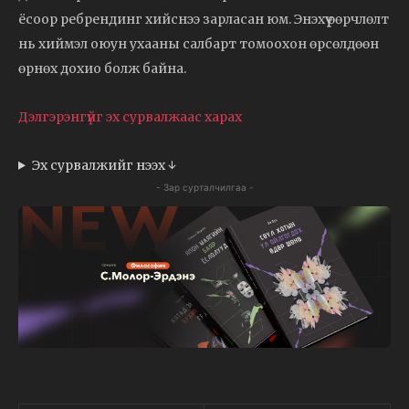
ёсоор ребрендинг хийснээ зарласан юм. Энэхүү өөрчлөлт
нь хиймэл оюун ухааны салбарт томоохон өрсөлдөөн
өрнөх дохио болж байна.
Дэлгэрэнгүйг эх сурвалжаас харах
Эх сурвалжийг нээх ↓
- Зар сурталчилгаа -