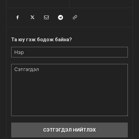
Та юу гэж бодож байна?
Нэр
Сэтгэгдэл