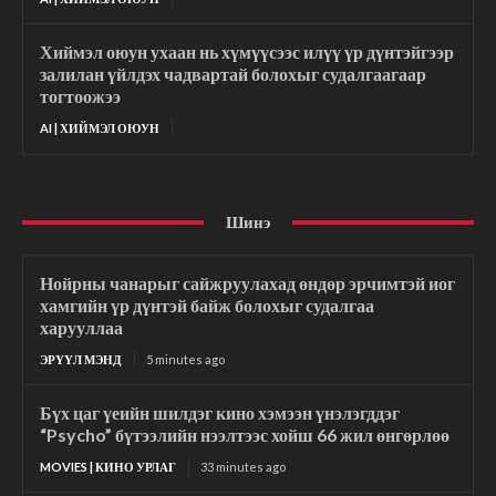
Хиймэл оюун ухаан нь хүмүүсээс илүү үр дүнтэйгээр
залилан үйлдэх чадвартай болохыг судалгаагаар
тогтоожээ
AI | ХИЙМЭЛ ОЮУН
Шинэ
Нойрны чанарыг сайжруулахад өндөр эрчимтэй иог
хамгийн үр дүнтэй байж болохыг судалгаа
харууллаа
ЭРҮҮЛ МЭНД
5 minutes ago
Бүх цаг үеийн шилдэг кино хэмээн үнэлэгддэг
“Psycho” бүтээлийн нээлтээс хойш 66 жил өнгөрлөө
MOVIES | КИНО УРЛАГ
33 minutes ago