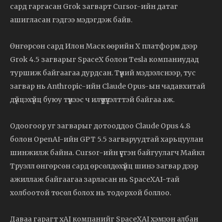
сард гаргасан Grok загварт Cursor-ийн датаг
ашигласан гэдгээ мэдэгдэж байв.
Өнгөрсөн сард Илон Маск өөрийн X платформ дээр
Grok 4.5 загварыг SpaceX болон Tesla компаниудад
туршиж байгаагаа дурдсан. Түүний мэдээлснээр, тус
загвар нь Anthropic-ийн Claude Opus-ын чадавхитай
дүйцэхүйц буюу түүнээс ч илүү үзүүлэлттэй байгаа аж.
Одоогоор уг загварыг дотооддоо Claude Opus 4.8
болон OpenAI-ийн GPT 5.5 загваруудтай харьцуулан
шинжилж байна. Cursor-ийн үүсгэн байгуулагч Майкл
Труэлл өнгөрсөн сард өрсөлдөхүйц шинэ загвар дээр
ажиллаж байгаагаа зарласан нь SpaceXAI-тай
холбоотой төсөл болох нь тодорхой боллоо.
Даваа гарагт xAI компанийг SpaceXAI хэмээн албан