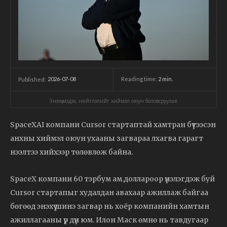
2026-07-08
Reading time:
2
min.
Published:
Энэхүү мэдээ, нийтлэлийг хиймэл оюун боловсруулав.
SpaceXAI компани Cursor стартаптай хамтран бүтээсэн
анхны хиймэл оюун ухааны загвараа лхагва гарагт
нээлтээ хийхээр төлөвлөж байна.
SpaceX компани 60 тэрбум ам.доллароор үнэлэгдэж буй
Cursor стартапыг худалдан авахаар ажиллаж байгаа
бөгөөд энэхүү шинэ загвар нь хоёр компанийн хамтын
ажиллагааны үр дүн юм. Илон Маск өмнө нь тавдугаар