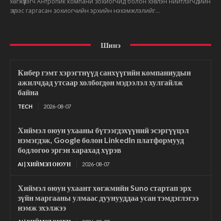
хөгжүүлэгч Антропик компани зохиогчид болон хэвлэн нийтлэгчдийн
зүгээс гаргасан зохиогчийн эрхийн нэхэмжлэлийг...
Шинэ
Кибер гэмт хэрэгтнүүд санхүүгийн компаниудын
ажилчдад утсаар холбогдон мэдээлэл хулгайлж
байна
TECH
2026-08-07
Хиймэл оюун ухааны бүтээгдэхүүний эсэргүүцэл
нэмэгдэж, Google болон LinkedIn платформууд
бодлогоо эргэн харахад хүрэв
AI | ХИЙМЭЛ ОЮУН
2026-08-07
Хиймэл оюун ухаант хөгжмийн Suno стартап эрх
зүйн маргааны улмаас дуунууддаа усан тэмдэглэгээ
нэмж эхэлжээ