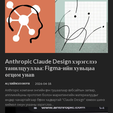
Anthropic Claude Design хэрэгслээ
танилцууллаа: Figma-ийн хувьцаа
огцом унав
2026-04-18
AI | ХИЙМЭЛ ОЮУН
Anthropic компани энгийн үгэн тушаалаар вэбсайтын загвар,
аппликейшны прототип болон маркетингийн материалуудыг
өндөр чанартайгаар бүтээх чадвартай "Claude Design" хэмээх шинэ
хиймэл оюун ухааны хэрэгслээ...