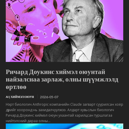
Ричард Доукинс хиймэл оюунтай
найзалснаа зарлаж, олны шүүмжлэлд
өртлөө
2026-05-07
AI | ХИЙМЭЛ ОЮУН
Нэрт биологич Anthropic компанийн Claude загварт суурилсан хоёр
дүрийг хооронд нь захидалчуулжээ. Алдарт хувьслын биологич
Ричард Доукинс хиймэл оюун ухаантай харилцсан туршлагаа
нийтэлсний дараа олны...