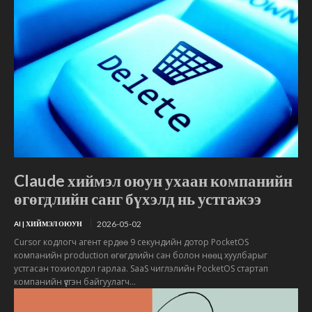
Claude хиймэл оюун ухаан компанийн
өгөгдлийн санг бүхэлд нь устгажээ
2026-05-02
AI | ХИЙМЭЛ ОЮУН
Cursor кодлогч агент ердөө 9 секундийн дотор PocketOS
компанийн production өгөгдлийн сан болон нөөц хуулбарыг
устгасан тохиолдол гарлаа. SaaS чиглэлийн PocketOS стартап
компанийн үүсгэн байгуулагч...