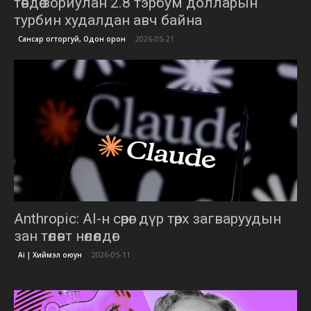
төвдөө зориулан 2.8 тэрбум долларын
турбин худалдан авч байна
2026-05-21
Сансар огторгуй, Одон орон
Anthropic: AI-н сөрөг дүр төрх загваруудын
зан төлөвт нөлөөлдөг
2026-05-11
Ai | Хиймэл оюун