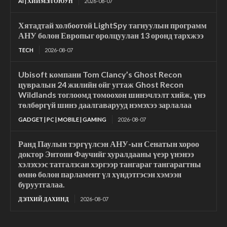
AI | ХИЙМЭЛ ОЮУН
2026-08-07
Хятадтай холбоотой LightSpy тагнуулын программ
АНУ болон Европыг оролцуулан 13 оронд тархжээ
TECH
2026-08-07
Ubisoft компани Tom Clancy’s Ghost Recon
цувралын 24 жилийн ойг угтаж Ghost Recon
Wildlands тоглоомд томоохон шинэчлэлт хийж, үнэ
төлбөргүй шинэ даалгаварууд нэмэхээ зарлалаа
GADGET | PC | MOBILE | GAMING
2026-08-07
Ранд Паулын тэргүүлсэн АНУ-ын Сенатын хороо
доктор Энтони Фаучийг хуралдааны үеэр үнэнээ
хэлэхээс татгалзсан хэргээр тангараг тангарагтны
өмнө болон парламент үл хүндэтгэсэн хэмээн
буруутгалаа.
ДЭЛХИЙ ДАХИНД
2026-08-07