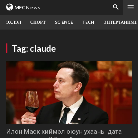
MFC
News
ЭХЛЭЛ
СПОРТ
SCIENCE
TECH
ЭНТЕРТАЙНМЕ
Tag:
claude
Илон Маск хиймэл оюун ухааны дата