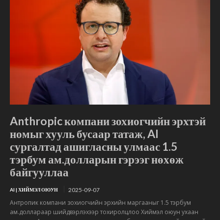
Anthropic компани зохиогчийн эрхтэй
номыг хууль бусаар татаж, AI
сургалтад ашигласны улмаас 1.5
тэрбум ам.долларын гэрээг нөхөж
байгууллаа
2025-09-07
AI | ХИЙМЭЛ ОЮУН
Антропик компани зохиогчийн эрхийн маргааныг 1.5 тэрбум
ам.доллараар шийдвэрлэхээр тохиролцлоо Хиймэл оюун ухаан