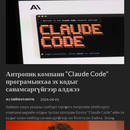
Антропик компани “Claude Code”
програмынхаа эх кодыг
санамсаргүйгээр алджээ
2026-04-01
AI | ХИЙМЭЛ ОЮУН
Хиймэл оюун ухааны салбарт тэргүүлэгч Антропик (Anthropic)
компани өөрийн кодын туслах програм болох "Claude Code"-ийн эх
кодыг олон нийтэд санамсаргүйгээр ил болгосон байна. Энэхүү...