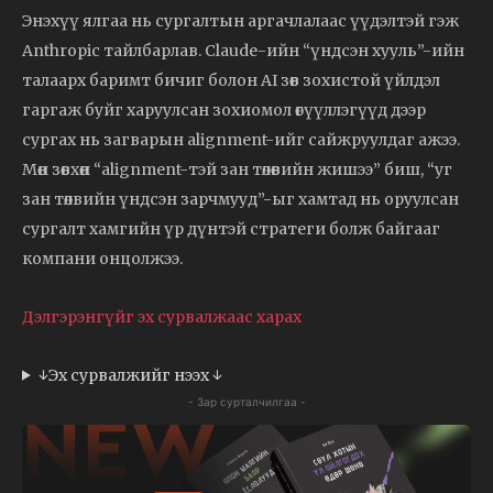
Энэхүү ялгаа нь сургалтын аргачлалаас үүдэлтэй гэж
Anthropic тайлбарлав. Claude-ийн “үндсэн хууль”-ийн
талаарх баримт бичиг болон AI зөв зохистой үйлдэл
гаргаж буйг харуулсан зохиомол өгүүллэгүүд дээр
сургах нь загварын alignment-ийг сайжруулдаг ажээ.
Мөн зөвхөн “alignment-тэй зан төлөвийн жишээ” биш, “уг
зан төлвийн үндсэн зарчмууд”-ыг хамтад нь оруулсан
сургалт хамгийн үр дүнтэй стратеги болж байгааг
компани онцолжээ.
Дэлгэрэнгүйг эх сурвалжаас харах
↓Эх сурвалжийг нээх ↓
- Зар сурталчилгаа -