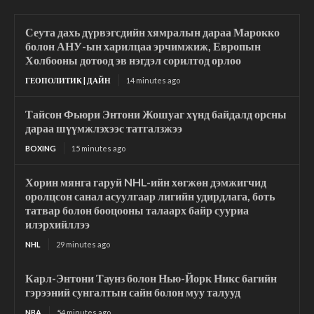
Сеута дахь дүрвэгсдийн хямралын дараа Марокко
болон АНУ-ын харилцаа эрчимжиж, Европын
Холбооны дотоод эв нэгдэл сорилтод орлоо
ГЕОПОЛИТИК | ДАЙН
14 minutes ago
Тайсон Фьюри Энтони Жошуаг хүнд байдалд орсны
дараа шүүмжлэхээс татгалзжээ
BOXING
15 minutes ago
Хорин мянга гаруй NHL-ийн хөгжөн дэмжигчид
оролцсон санал асуулгаар лигийн удирдлага, боть
татвар болон бооцооны талаарх байр сууриа
илэрхийллээ
NHL
29 minutes ago
Карл-Энтони Таунз болон Нью-Йорк Никс багийн
гэрээний сунгалтын сайн болон муу талууд
NBA
54 minutes ago