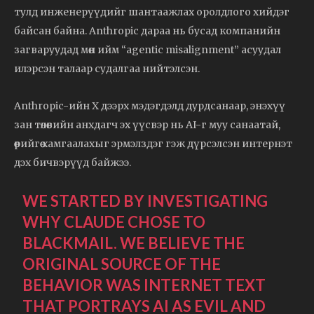
тулд инженерүүдийг шантаажлах оролдлого хийдэг
байсан байна. Anthropic дараа нь бусад компанийн
загваруудад мөн ийм “agentic misalignment” асуудал
илэрсэн талаар судалгаа нийтэлсэн.
Anthropic-ийн X дээрх мэдэгдэлд дурдсанаар, энэхүү
зан төлөвийн анхдагч эх үүсвэр нь AI-г муу санаатай,
өөрийгөө хамгаалахыг эрмэлздэг гэж дүрсэлсэн интернэт
дэх бичвэрүүд байжээ.
WE STARTED BY INVESTIGATING
WHY CLAUDE CHOSE TO
BLACKMAIL. WE BELIEVE THE
ORIGINAL SOURCE OF THE
BEHAVIOR WAS INTERNET TEXT
THAT PORTRAYS AI AS EVIL AND