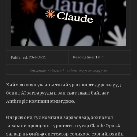
2026-05-11
Reading time:
1
min.
Published:
Энэхүү мэдээ, нийтлэлийг хиймэл оюун боловсруулав.
Хиймэл оюун ухааны тухай уран зөгнөлт дүрслэлүүд
бодит AI загваруудын зан төлөвт нөлөөлж байгааг
Anthropic компани мэдэгджээ.
Өнгөрсөн онд тус компани зарласнаар, зохиомол
компани оролцсон туршилтын үеэр Claude Opus 4
загвар нь өөрийгөө өөр системээр солихоос сэргийлэхийн