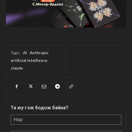
Tags:
AI
Anthropic
artificial intellience
claude
Та юу гэж бодож байна?
Нэр