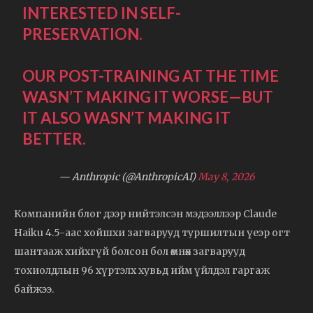
INTERESTED IN SELF-
PRESERVATION.
OUR POST-TRAINING AT THE TIME
WASN’T MAKING IT WORSE—BUT
IT ALSO WASN’T MAKING IT
BETTER.
— Anthropic (@AnthropicAI)
May 8, 2026
Компанийн блог дээр нийтэлсэн мэдээллээр Claude
Haiku 4.5-аас хойшхи загварууд туршилтын үеэр огт
шантааж хийхгүй болсон бол өмнөх загварууд
тохиолдлын 96 хүртэлх хувьд ийм үйлдэл гаргаж
байжээ.