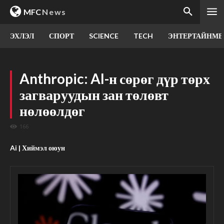
MFC
News
ЭХЛЭЛ
СПОРТ
SCIENCE
TECH
ЭНТЕРТАЙНМЕ
Anthropic: AI-н сөрөг дүр төрх
загваруудын зан төлөвт
нөлөөлдөг
166
Ai | Хиймэл оюун