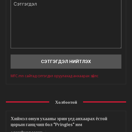
Сэтгэгдэл
MFC.mn сайтад сэтгэгдэл оруулахад анхаарах зүйлс
Холбоотой
Хиймэл оюун ухааны эрин үед анхаарах ёстой
цорын ганц чип бол “Pringles” юм