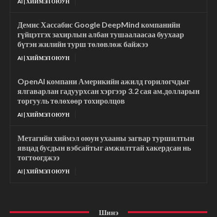
AI | ХИЙМЭЛ ОЮУН
Демис Хассабис Google DeepMind компанийн
гүйцэтгэх захирлын албан тушаалаасаа буухаар
бүтэн жилийн турш төлөвлөж байжээ
AI | ХИЙМЭЛ ОЮУН
OpenAI компани Америкийн ажилд горилогчдыг
ялгаварлан гадуурхсан хэргээр 3.2 сая ам.долларын
торгууль төлөхөөр тохиролцов
AI | ХИЙМЭЛ ОЮУН
Метагийн хиймэл оюун ухааны загвар туршилтын
явцад бусдын вэбсайтыг амжилттай хакердсан нь
тогтоогджээ
AI | ХИЙМЭЛ ОЮУН
Шинэ