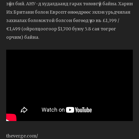
зүйл
бий.
АНУ-
д
худалдаанд
гарах
төлөвгүй
байна.
Харин
Их
Британи
болон
Европт
өнөөдрөөс
эхлэн
урьдчилан
захиалах
боломжтой
болсон
бөгөөд
үнэ
нь £
1,399 /
€
1,499 (
ойролцоогоор $
1,700
буюу
5.8
сая
төгрөг
орчим)
байна.
theverge.com/