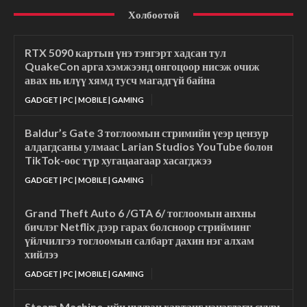
Холбоотой
RTX 5090 картын үнэ тэнгэрт хадсан тул
QuakeCon арга хэмжээнд онгоцоор нисэж очиж
авах нь илүү хямд тусч магадгүй байна
GADGET | PC | MOBILE | GAMING
Baldur’s Gate 3 тоглоомын стримийн үеэр цензур
алдагдсаны улмаас Larian Studios YouTube болон
TikTok-оос түр хугацаагаар хасагджээ
GADGET | PC | MOBILE | GAMING
Grand Theft Auto 6 /GTA 6/ тоглоомын анхны
бичлэг Netflix дээр гарах болсноор стрийминг
үйлчилгээ тоглоомын салбарт дахин нэг алхам
хийлээ
GADGET | PC | MOBILE | GAMING
Steam Machine-ийн нүүрэн хавтанг цэнэглэгч суурь