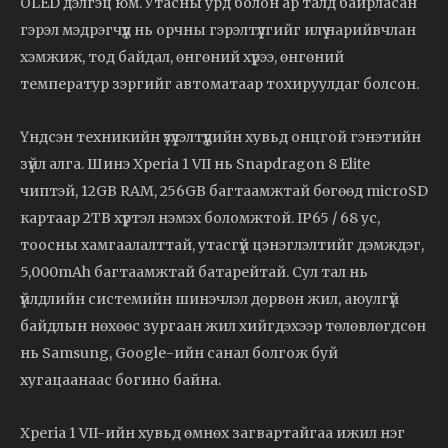
OLED
дэлгэц
юм.
Утасны
урд
болон
ар
талд
байрласан
гэрэл
мэдрэгчүүд
нь
орчны
гэрэлтүүлгийг
илүү
нарийвчлан
хэмжиж,
тод
байдал,
өнгөний
хүрээ,
өнгөний
температур
зэргийг
автоматаар
тохируулдаг
болсон.
Үндсэн
техникийн
үзүүлэлтүүдийн
хувьд
онцгой
гэнэтийн
зүйл
алга.
Шинэ
Xperia
1
VII
нь
Snapdragon
8
Elite
чиптэй,
12GB
RAM,
256GB
багтаамжтай
бөгөөд
microSD
картаар
2TB
хүртэл
нэмэх
боломжтой.
IP65 /
68
ус,
тоосны
хамгаалалттай,
утасгүй
цэнэглэлтийг
дэмждэг,
5,000mAh
багтаамжтай
батарейтай.
Сул
тал
нь
үйлдлийн
системийн
шинэчлэл
дөрвөн
жил,
аюулгүй
байдлын
нөхөөс
зургаан
жил
хийгдэхээр
төлөвлөгдсөн
нь
Samsung,
Google-
ийн
санал
болгож
буй
хугацаанаас
богино
байна.
Xperia
1
VII-
ийн
хувьд
өмнөх
загвартайгаа
ижил
нэг