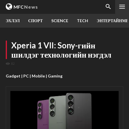
MFC
News
ЭХЛЭЛ
СПОРТ
SCIENCE
TECH
ЭНТЕРТАЙНМЕ
Xperia 1 VII: Sony-гийн
шилдэг технологийн нэгдэл
82
Gadget | PC | Mobile | Gaming