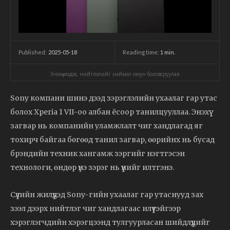
2025-05-18
Reading time:
1
min.
Published:
Энэхүү мэдээ, нийтлэлийг хиймэл оюун боловсруулав.
Sony
компани
шинэ
дээд
зэрэглэлийн
ухаалаг
гар
утас
болох
Xperia
1
VII-
оо
албан
ёсоор
танилцууллаа.
Энэхүү
загвар
нь
компанийн
уламжлалт
чиг
хандлагад
яг
тохирч
байгаа
бөгөөд
танил
загвар,
өөрийнх
нь
бусад
брэндийн
техник
хангамж зэргийг
нэгтгэсэн
технологи,
өндөр
үнэ
зэрэг
нь
үүнийг
илтгэнэ.
Сүүлийн
жилүүдэд
Sony-
гийн ухаалаг гар
утаснууд
зах
зээл
дээрх
нийтлэг
чиг
хандлагаас
илүүтэйгээр
хэрэглэгчдийн
хэрэгцээнд
тулгуурласан
шийдлүүдийг