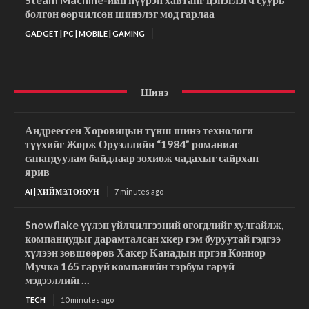
болгон өөрчилсөн шинэлэг мод гарлаа
GADGET | PC | MOBILE | GAMING
Шинэ
Андреессен Хоровицын түнш шинэ технологи
түүхийг Жорж Оруэллийн “1984” романиас
санагдуулам байдлаар зохиож чадахыг сайрхан
ярив
AI | ХИЙМЭЛ ОЮУН
7 minutes ago
Snowflake үүлэн үйлчилгээний өгөгдлийг хулгайлж,
компаниудыг дарамталсан хкер гэм буруутай гэдгээ
хүлээн зөвшөөрөв Хакер Канадын иргэн Коннор
Мучка 165 гаруй компанийн тэрбум гаруй
мэдээллийг...
TECH
10 minutes ago