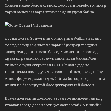
Үндсэн
камер
болон
хувьсах
фокусын
телефото
линзүүд
харин
өмнөх
загварынхтайгаа
адил
үлдсэн
байна.
Дууны
хувьд,
Sony-
гийн
орчин
үеийн
Walkman
аудио
тоглуулагчдаас
өндөр
чанарын
бүрэлдэхүүн
хэсгүүдийг
энэхүү
утсанд
шингээсэн
бөгөөд
чихэвчний
оролтод
хүртэл
илүү
чанартай
гагнуур
ашигласан
байна.
Мөн
хиймэл
оюунд
суурилсан
DSEE
Ultimate
дууны
нарийвчлал
нэмэгдүүлэх
технологи,
Hi-
Res,
LDAC,
Dolby
Atmos
формат
дэмжигдэж
байгаа
бөгөөд
стерео
чанга
яригч
нь
бас
илүү
хүчтэй
басс
дуугаралттай
болсон.
Bravia
дэлгэцийн
хэлтсээс
авсан
гол
шинэчлэл
нь
илүү
ухаалаг
гэрэлд
дасан
зохицох
чадвартай
6.5
инчийн