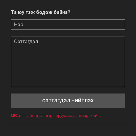
Та юу гэж бодож байна?
Нэр
Сэтгэгдэл
MFC.mn сайтад сэтгэгдэл оруулахад анхаарах зүйлс