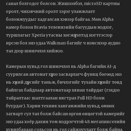
санал
болгодог
болсон.
Жишээлбэл,
microSD
картны
оролт,
чихэвчний
оролт
зэрэг
уламжлалт
боломжуудыг
хадгалсан
хэвээр
байгаа.
Мөн
Alpha
камер
болон
Bravia
телевизийн
багуудын
мэдлэг,
туршлагыг
Xperia
утасны
хөгжүүлэлтэд
нэгтгэсээр
ирсэн
бол
энэ
удаа
Walkman
багийг
ч
нэмснээр
аудио
тал
дээр
шинэчлэл
хийжээ.
Камерын
хувьд
гол
шинэчлэл
нь
Alpha
багийн
AI-
д
суурилсан
автомат
хүрээ
засварлагч
функц
бөгөөд
энэ
нь
хүний
дүрсийг
таньж,
бичлэгийг
тухайн
хүнийг
төвд
байлгах
байдлаар
автоматаар
хянан
тайрдаг (
гэхдээ
тайралтаас
шалтгаалан
нягтрал
Full
HD
болж
буурдаг).
Харин
техник
хангамжийн
хувьд,
өмнөх
загварт
сул
тал
болж
байсан
өргөн
өнцөгтэй
камерийг
энэ
удаа
хоёр
дахин
том
мэдрэгчтэй
48
мегапикселийн
хувилбараар
сольсон
нь
гол
сайжруулалт
болж
байна.