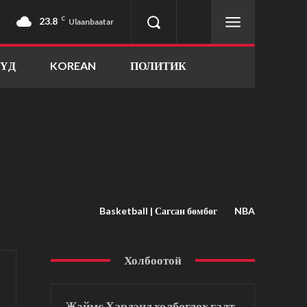
23.8
C
Ulaanbaatar
ҮҮД
KOREAN
ПОЛИТИК
Basketball | Сагсан бөмбөг
NBA
Холбоотой
Жэймс Хардэнд холбогдох галт