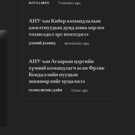
7 minutes ago
AUTO | АВТО
АНУ-ын Кибер командлалын
ажилтнуудын дунд амиа хорлох
тохиолдол эрс нэмэгджээ
46 minutes ago
ДЭЛХИЙ ДАХИНД
АНУ-ын Агаарын цэргийн
хүчний командлагч асан Фрэнк
Кендаллийн нууцын
зөвшөөрлийг цуцалжээ
1 hour ago
ГЕОПОЛИТИК | ДАЙН