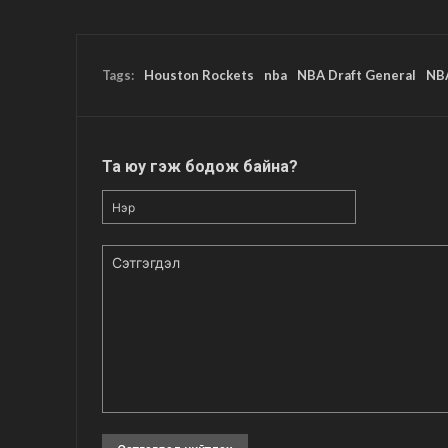
Tags:
Houston Rockets
nba
NBA Draft General
NB
Та юу гэж бодож байна?
Нэр
Сэтгэгдэл