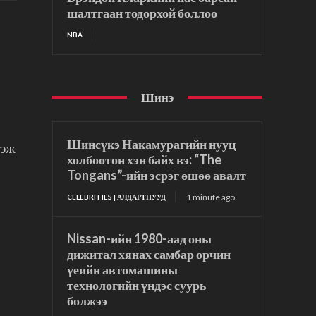
шалтгаан тодорхой боллоо
NBA
Шинэ
Шинсүкэ Накамурагийн нууц
зэж
холбоотон хэн байх вэ: “The
Tongans”-ийн эсрэг өшөө авалт
1 minute ago
CELEBRITIES | АЛДАРТНУУД
Nissan-ийн 1980-аад оны
дижитал хянах самбар орчин
үеийн автомашины
технологийн үндэс суурь
болжээ