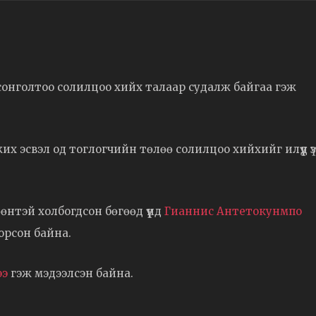
сонголтоо солилцоо хийх талаар судалж байгаа гэж
 эсвэл од тоглогчийн төлөө солилцоо хийхийг илүүд ү
өнтэй холбогдсон бөгөөд үүнд
Гианнис Антетокунмпо
орсон байна.
ээ
гэж мэдээлсэн байна.