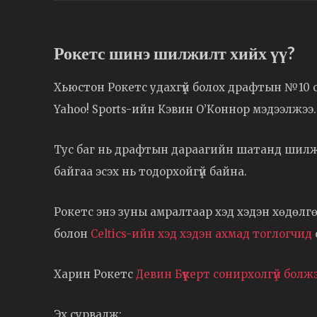
Рокетс шинэ шилжилт хийх үү?
Хьюстон Рокетс удахгүй болох драфтын №10 
Yahoo! Sports-ийн Кэвин О’Коннор мэдээлжээ.
Тус баг нь драфтын дараагийн шатанд шилжих
байгаа эсэх нь тодорхойгүй байна.
Рокетс энэ зуны амралтаар хэд хэдэн хөдөлгө
болон
Celtics-ийн хэд хэдэн ахмад тоглогчид
Харин Рокетс
Девин Бүүкерт сонирхолгүй болж
Эх сурвалж: