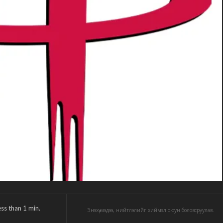
ess than 1
min.
Энэхүү мэдээ, нийтлэлийг хиймэл оюун боловсруулав.