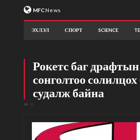
MFC
News
ЭХЛЭЛ
СПОРТ
SCIENCE
T
Рокетс баг драфтын
сонголтоо солилцох
судалж байна
59