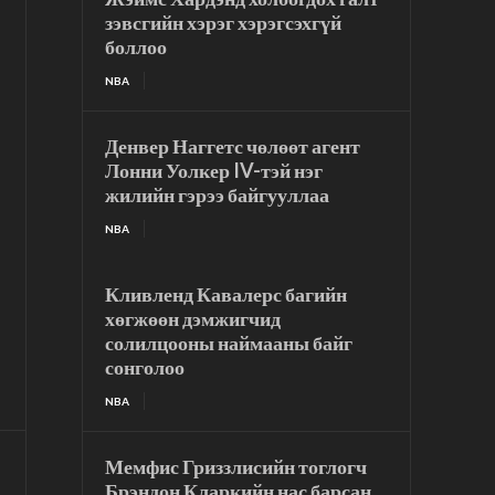
зэвсгийн хэрэг хэрэгсэхгүй
боллоо
NBA
Денвер Наггетс чөлөөт агент
Лонни Уолкер IV-тэй нэг
жилийн гэрээ байгууллаа
NBA
Кливленд Кавалерс багийн
хөгжөөн дэмжигчид
солилцооны наймааны байг
сонголоо
NBA
Мемфис Гриззлисийн тоглогч
Брэндон Кларкийн нас барсан