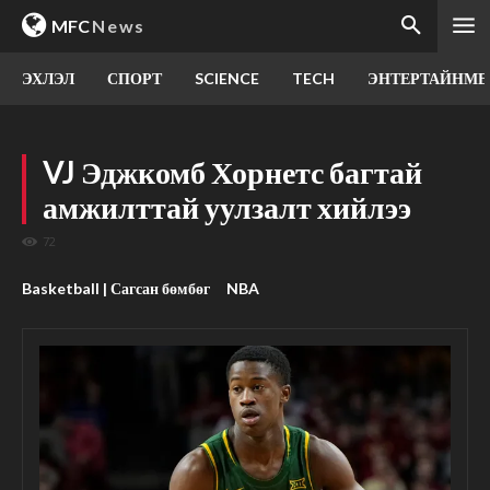
MFC
News
ЭХЛЭЛ
СПОРТ
SCIENCE
TECH
ЭНТЕРТАЙНМЕ
VJ Эджкомб Хорнетс багтай
амжилттай уулзалт хийлээ
72
Basketball | Сагсан бөмбөг
NBA