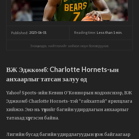
2025-06-01
Reading time:
Less than 1
min.
Published:
Энэхүү мэдээ, нийтлэлийг хиймэл оюун боловсруулав.
ВЖ Эджкомб: Charlotte Hornets-ын
анхаарлыг татсан залуу од
Yahoo! Sports-ийн Кевин О’Коннорын мэдээлснээр, ВЖ
Эджкомб Charlotte Hornets-тэй “гайхалтай” ярилцлага
хийжээ. Энэ нь түүнийг багийн удирдлагын анхаарлыг
татахад хүргэсэн байна.
Лигийн бусад багийн удирдлагуудын үзэж байгаагаар