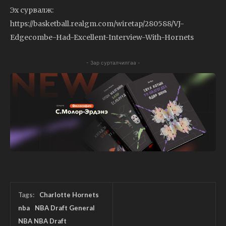
Эх сурвалж:
https://basketball.realgm.com/wiretap/280588/VJ-
Edgecombe-Had-Excellent-Interview-With-Hornets
- Зар сурталчилгаа -
Tags:
Charlotte Hornets
nba
NBA Draft General
NBA NBA Draft