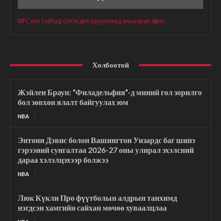
MFC.mn сайтад сэтгэгдэл оруулахад анхаарах зүйлс
Холбоотой
Жэйлен Браун: “Филадельфия”-д миний гол зорилго
бол зөвхөн ялалт байгуулах юм
NBA
Энтони Дэвис болон Вашингтон Уизардс баг шинэ
гэрээний сунгалтаа 2026-27 оны улирал эхэлсний
дараа хэлэлцэхээр болжээ
NBA
Люк Күкли Про фүүтболын алдрын танхимд
нэгдсэн хамгийн сайхан мөчөө хуваалцлаа