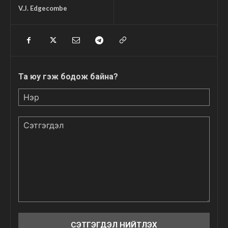
V.J. Edgecombe
Та юу гэж бодож байна?
Нэр
Сэтгэгдэл