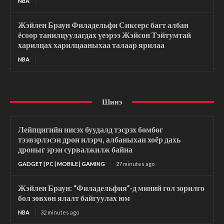
NBA
Жэйлен Браун Филадельфи Сиксерс багт албан
ёсоор танилцуулагдах үеэрээ Жэйсон Тэйтумтай
харилцах харилцааныхаа талаар ярилаа
NBA
Шинэ
Лейпцигийн нисэх буудалд тэсрэх бөмбөг
тээвэрлэсэн дрон илэрч, албаныхан хоёр дахь
дроныг эрэн сурвалжилж байна
GADGET | PC | MOBILE | GAMING
27 minutes ago
Жэйлен Браун: “Филадельфия”-д миний гол зорилго
бол зөвхөн ялалт байгуулах юм
NBA
32 minutes ago