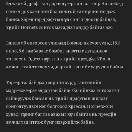
Эджкомб драфтын дөрөвдүгээр сонголтоор Hornets-д
сонгогдох хамгийн боломжтой тамирчин гэгдэж
байна. Хэрэв тэр драфтын үед сонгогдоогүй байвал,
түүнийг Hornets сонгох магадлал өндөр байгаа аж.
Эджкомб өнгөрсөн улиралд Бэйлор их сургуульд 15.0
оноо, 5.6 самбараас бөмбөг авалтыг дундчилж
тоглосон. Эдгээр үзүүлэлт нь түүнийг ирээдүйд NBA-д
амжилттай тоглох чадвартай гэдгийг харуулж байна.
Тэрээр талбай дээр өөрийн хурд, тактикийн
мэдрэмжээрээ алдартай байж, багийнхаа тоглолтыг
сайжруулж байсан нь түүнийг драфтын шилдэг
сонголтуудын нэг болгоход хүргэсэн. Hornets-ын
хувьд, түүнийг багтаа авахыг хүсч байгаа нь ирээдүйн
амжилтад итгэж буйг илэрхийлж байна.