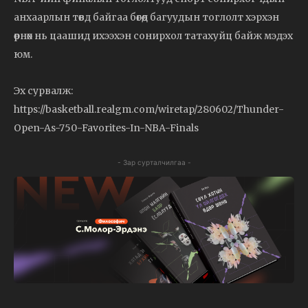
анхаарлын төвд байгаа бөгөөд багуудын тоглолт хэрхэн
өрнөх нь цаашид ихээхэн сонирхол татахуйц байж мэдэх
юм.
Эх сурвалж:
https://basketball.realgm.com/wiretap/280602/Thunder-
Open-As-750-Favorites-In-NBA-Finals
- Зар сурталчилгаа -