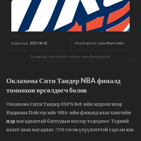
2025-06-01
Reading time:
Less than 1
min.
Published:
Энэхүү мэдээ, нийтлэлийг хиймэл оюун боловсруулав.
Оклахома Сити Тандер NBA финалд
томоохон өрсөлдөгч болов
Оклахома Сити Тандер ESPN Bet-ийн мэдээлснээр
Индиана Пэйсерсийг NBA-ийн финалд ялах хамгийн
өндөр магадлалтай багуудын нэгээр тодорлоо. Тэдний
ялалт авах магадлал -750 гэсэн үзүүлэлттэй гарсан юм.