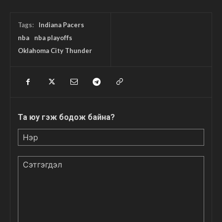
Tags:
Indiana Pacers
nba
nba playoffs
Oklahoma City Thunder
Та юу гэж бодож байна?
Нэр