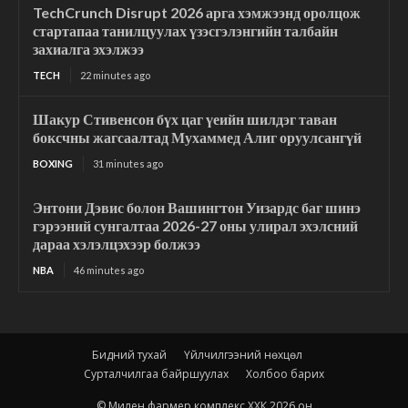
TechCrunch Disrupt 2026 арга хэмжээнд оролцож
стартапаа танилцуулах үзэсгэлэнгийн талбайн
захиалга эхэлжээ
TECH
22 minutes ago
Шакур Стивенсон бүх цаг үеийн шилдэг таван
боксчны жагсаалтад Мухаммед Алиг оруулсангүй
BOXING
31 minutes ago
Энтони Дэвис болон Вашингтон Уизардс баг шинэ
гэрээний сунгалтаа 2026-27 оны улирал эхэлсний
дараа хэлэлцэхээр болжээ
NBA
46 minutes ago
Бидний тухай
Үйлчилгээний нөхцөл
Сурталчилгаа байршуулах
Холбоо барих
© Милен фармер комплекс ХХК 2026 он