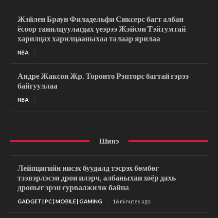
Жэйлен Браун Филадельфи Сиксерс багт албан
ёсоор танилцуулагдах үеэрээ Жэйсон Тэйтумтай
харилцах харилцааныхаа талаар ярилаа
NBA
Андре Жаксон Жр. Торонто Рэпторс багтай гэрээ
байгууллаа
NBA
Шинэ
Лейпцигийн нисэх буудалд тэсрэх бөмбөг
тээвэрлэсэн дрон илэрч, албаныхан хоёр дахь
дроныг эрэн сурвалжилж байна
GADGET | PC | MOBILE | GAMING
16 minutes ago