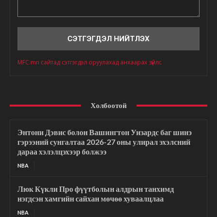
Сэтгэгдэл
MFC.mn сайтад сэтгэгдэл оруулахад анхаарах зүйлс
Холбоотой
Энтони Дэвис болон Вашингтон Уизардс баг шинэ
гэрээний сунгалтаа 2026-27 оны улирал эхэлсний
дараа хэлэлцэхээр болжээ
NBA
Люк Күкли Про фүүтболын алдрын танхимд
нэгдсэн хамгийн сайхан мөчөө хуваалцлаа
NBA