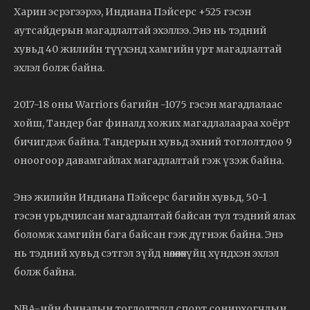
Харин эсрэгээрээ, Индиана Пэйсерс +525 гэсэн
аутсайдерын магадлалтай эхэллээ. Энэ нь тэдний
хувьд 40 жилийн түүхэнд хамгийн урт магадлалтай
эхлэл болж байна.
2017-18 оны Warriors багийн -1075 гэсэн магадлалаас
хойш, Тандер баг финалд хожих магадлалаараа хоёрт
бичигдэж байна. Тандерын хувьд эхний тоглолтдоо 9
оноогоор давамгайлах магадлалтай гэж үзэж байна.
Энэ жилийн Индиана Пэйсерс багийн хувьд, 50-1
гэсэн урьдчилсан магадлалтай байсан тул тэдний ялах
боломж хамгийн бага байсан гэж дүгнэж байна. Энэ
нь тэдний хувьд сэтгэл зүйд нөлөөлөхүйц хүндхэн эхлэл
болж байна.
NBA-ийн финалын тоглолтууд спорт сонирхогчдын