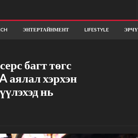
ECH
ЭНТЕРТАЙНМЕНТ
LIFESTYLE
ЭРЧ
ерс багт төгс
A аялал хэрхэн
үүлэхэд нь