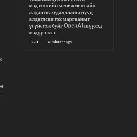
мэдээллийн менежментийн
алдаа нь худалдааны нууц
алдагдсан гэх маргааныг
үгүйсгэж буйг OpenAI шүүхэд
мэдүүлжээ
36 minutes ago
TECH
ж
өө
яг