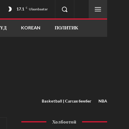
17.1
C
Ulaanbaatar
ҮҮД
KOREAN
ПОЛИТИК
Basketball | Сагсан бөмбөг
NBA
Холбоотой