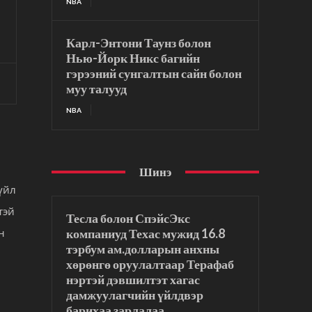
NBA
Карл-Энтони Таунз болон
Нью-Йорк Никс багийн
гэрээний сунгалтын сайн болон
муу талууд
NBA
Шинэ
үйл
тэй
Тесла болон СпэйсЭкс
компаниуд Техас мужид 16.8
н
тэрбум ам.долларын анхны
хөрөнгө оруулалтаар Терафаб
нэртэй дэвшилтэт хагас
дамжуулагчийн үйлдвэр
барихаа зарлалаа