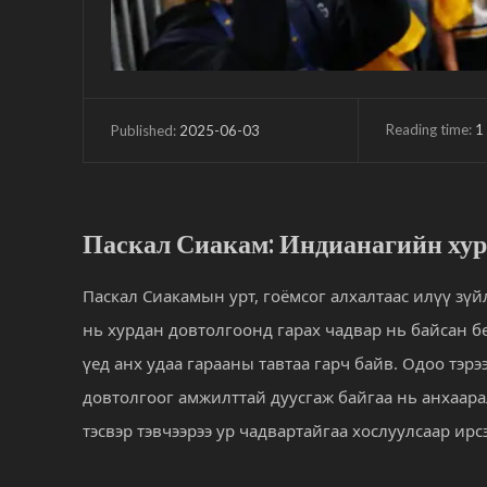
Reading time:
1
2025-06-03
Published:
Паскал Сиакам: Индианагийн хур
Паскал Сиакамын урт, гоёмсог алхалтаас илүү зүйл
нь хурдан довтолгоонд гарах чадвар нь байсан б
үед анх удаа гарааны тавтаа гарч байв. Одоо тэрэ
довтолгоог амжилттай дуусгаж байгаа нь анхаара
тэсвэр тэвчээрээ ур чадвартайгаа хослуулсаар ирс