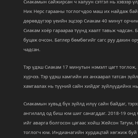
Сиакамын сайжирсан ч халуун сэтгэл нь хэвээр ү
Ник Нерс гарааны тоглогчдоо маш их найдаж байс
дөрөвдүгээр үеийн эцсээр Сиакам 40 минут орчим
Сиакам хоёр гараараа түүнд хаалт тавьж чадсан. 
буцаж очсон. Батлер бөмбөгийг сагс руу дахин о
чадсан.
Тэр үдэш Сиакам 17 минутын нэмэлт цагт тоглож,
хүрчээ. Тэр үдэш хамгийн их анхаарал татсан зүй
хамгаалах нь түүний сайн хийдэг зүйлүүдийнх нь
Сиакамын хувьд бүх зүйлд илүү сайн байдаг, тэрэ
ангилалд од биш юм шиг санагддаг. 2018-19 онд 
ийг аварга болгосон цагаас хойш Жейсон Татум, 
тоглогч юм. Индианагийн хурдацтай хөгжиж буй б