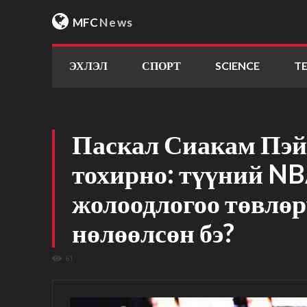
MFC
News
ЭХЛЭЛ
СПОРТ
SCIENCE
T
Паскал Сиакам Пэйс
тохирно: түүний NB
жолоодлогоо төвлөр
нөлөөлсөн бэ?
61