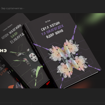
- Зар сурталчилгаа -