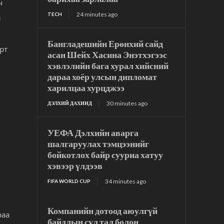
ч
24 minutes ago
TECH
н
Бангладешийн Ерөнхий сайд
рт
асан Шейх Хасина Энэтхэгээс
хэвлэлийн бага хурал хийсний
дараа хоёр улсын дипломат
харилцаа хурцджээ
30 minutes ago
ДЭЛХИЙ ДАХИНД
УЕФА Дэлхийн аварга
шалгаруулах тэмцээнийг
бойкотлох байр сууриа хатуу
хэвээр үлдээв
34 minutes ago
FIFA WORLD CUP
Компанийн дотоод аюулгүй
раа
байдлын сул тал болон