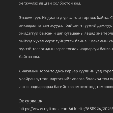
хөгжүүлэх явцтай холбоотой юм.
Энэхүү түүх Индиана-д үргэлжлэн өрнөж байна. 
анхаарал татсан асуудал байсан ч түүний дамжуу
хийдэггүй байсан ч цаг хугацааны явцад энэ төр
хийхэд чухал үүрэг гүйцэтгэж байна. Сиакамын ха
хүчтэй тоглогчдын эсрэг тоглох чадваргүй байсан
байгаа юм.
Сиакамын Торонто дахь карьер сүүлийн үед сөрөг
улайран зүтгэж, Raptors-ийг аварга болоход том 
л энэ чадвараараа багийнхаа амжилтанд томоохон
Эх сурвалж:
https://www.nytimes.com/athletic/6388924/2025