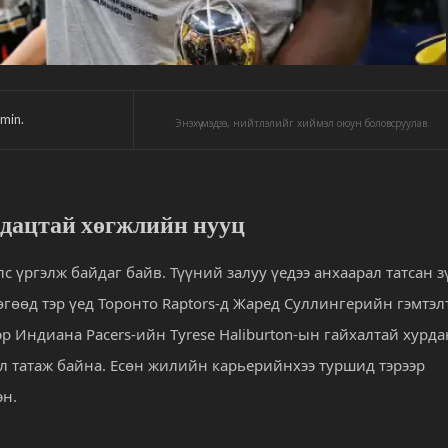
min.
Энэхүү мэдээ, нийтлэлийг хиймэл оюун боловсруулав.
дацтай хөгжлийн нууц
с үргэлж байдаг байв. Түүний залуу үедээ анхаарал татсан з
өгөөд тэр үед Торонто Raptors-д Жаред Суллингерийн гэмтэл
эр Индиана Pacers-ийн Tyrese Haliburton-ын гайхалтай хурда
л татаж байна. Есөн жилийн карьерийнхээ туршид тэрээр
эн.