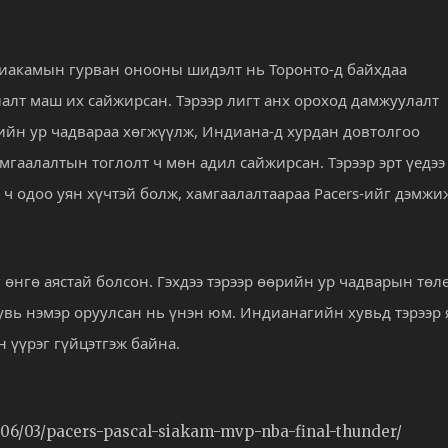
Сиакамын гурван онооны шидэлт нь Торонто-д байхдаа
лалт маш их сайжирсан. Тэрээр лигт анх ороход дамжуулалт
лийн ур чадвараа хөгжүүлж, Индиана-д хурдан довтолгоо
мгаалалтын тоглолт ч мөн адил сайжирсан. Тэрээр эрт үедээ
 ч одоо уян хүчтэй болж, хамгаалалтаараа Pacers-ийг дэмжи
 өнгө аястай болсон. Гэхдээ тэрээр өөрийн ур чадварын төл
хувь нэмэр оруулсан нь үнэн юм. Индианагийн хувьд тэрээр 
 үүрэг гүйцэтгэж байна.
/06/03/pacers-pascal-siakam-mvp-nba-final-thunder/