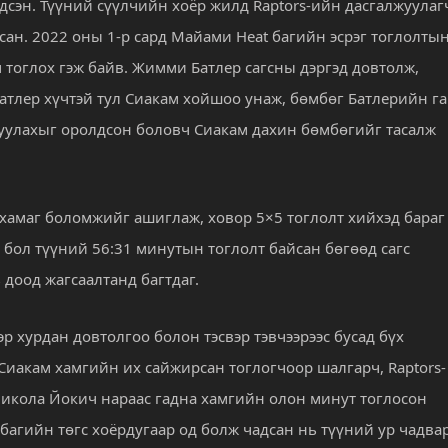
лдсэн. Түүний сүүлчийн хоёр жилд Raptors-ийн дасгалжуулаг
ан. 2022 оны 1-р сард Майами Heat багийн эсрэг тоглолты
 тоглох гэж байв. Жимми Батлер сагсны дэргэд довтолж,
Батлер хүчтэй тул Сиакам хойшоо унаж, бөмбөг Батлерийн га
руулахыг оролдсон боловч Сиакам дахин бөмбөгийг тасалж
 хамаг боломжийг ашиглаж, ховор 5×5 тоглолт хийхэд бараг
л бол түүний 56:31 минутын тоглолт байсан бөгөөд сагс
 доод жагсаалтанд багтдаг.
эр хурдан довтолгоо болон тэсвэр тэвчээрээс бусад бүх
Сиакам хамгийн их сайжирсан тоглогчоор шалгарч, Raptors-
Никола Йокич нараас гадна хамгийн олон минут тоглосон
агийн төгс хоёрдугаар од болж чадсан нь түүний ур чадва