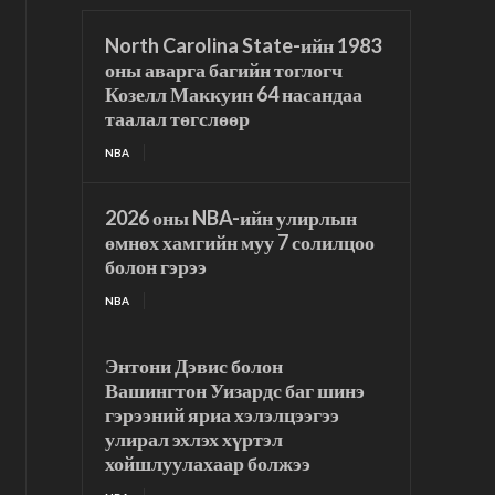
North Carolina State-ийн 1983
оны аварга багийн тоглогч
Козелл Маккуин 64 насандаа
таалал төгслөөр
NBA
2026 оны NBA-ийн улирлын
өмнөх хамгийн муу 7 солилцоо
болон гэрээ
NBA
Энтони Дэвис болон
Вашингтон Уизардс баг шинэ
гэрээний яриа хэлэлцээгээ
улирал эхлэх хүртэл
хойшлуулахаар болжээ