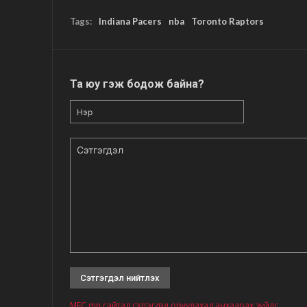
Tags:
Indiana Pacers
nba
Toronto Raptors
Та юу гэж бодож байна?
Нэр
Сэтгэгдэл
MFC.mn сайтад сэтгэгдэл оруулахад анхаарах зүйлс