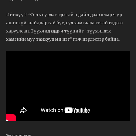
Ийнхүү Т-35 нь сүрлэг төрхтэй ч дайн дээр ямар ч үр
ашиггүй, найдвартай бус, сул хамгаалалттай гэдгээ
харуулсан. Түүхчид өнөөдөр ч түүнийг “түүхэн дэх
хамгийн муу танкуудын нэг” гэж нэрлэсээр байна.
Эх сурвалж: