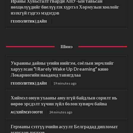
Ираны Хувьсгалт гварди АНУ-ын тавьсан
нөхцөлүүдийг биелүүлэх хүртэл Хормузын хоолойг
нээхгүй гэдгээ мэдэгдэв
ГЕОПОЛИТИК | ДАЙН
Шинэ
Украины дайны үеийн нийгэм, соёлын зөрчлийг
харуулсан “I Rarely Wake Up Dreaming” кино
Локарногийн наадамд тавигдлаа
ГЕОПОЛИТИК | ДАЙН
19 minutes ago
Хиймэл оюун ухааны аюулгүй байдлын сорилт нь
өөрөө эрсдэлт хүчин зүйл болон хувирч байна
AI | ХИЙМЭЛ ОЮУН
24 minutes ago
Германы сэтгүүлчийн асуулт Белградад дипломат
маргаан дэгдээв