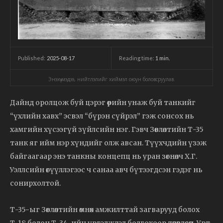
2025-08-17
Reading time:
1
min.
Published:
Энэхүү мэдээ, нийтлэлийг хиймэл оюун боловсруулав.
Дайнд оролцож буй цэрэг өөрийн унаж буй танкийг
“үхлийн хавх” эсвэл “бүрэн сүйрэл” гэж сонсох нь
хамгийн хүсээгүй зүйлсийн нэг. Гэвч Зөвлөлтийн Т-35
танк яг ийм нэр хүндийг олж авсан. Түүхчдийн үзэж
байгаагаар энэ танкны концепц нь уран зөгнөлч Х.Г.
Уэллсийн өгүүллэгээс ч санаа авч бүтээгдсэн гэдэг нь
сонирхолтой.
Т-35-ыг Зөвлөлтийн өмнөх амжилттай загварууд болох