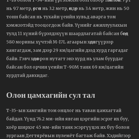
Т-18 болон Т-34-ийн үргэлжлэл болгохоор төлөвлөсөн. Урт
нь 9.7 метр, өргөн нь 3.2 метр, өндөр нь 3.4 метр, жин нь 50
тонн байсан нь тухайн үеийн хувьд аварга том
хэмжээтэйд тооцогдож байв. Үүнийг ажиллуулахын
тулд 11 хүний бүрэлдэхүүн шаардлагатай байсан бөгөөд
580 морины хүчтэй M-17L агаарын хөдөлгүүрээр
хангагдаж, зам дээр 29 км/цагийн дээд хурд гаргадаг
байв. Гэвч хөдөө орон нутагт энэ хурд нь улам буурдаг
байсан бол орчин үеийн Т-90М танк 69 км/цагийн
хурдтай давхидаг.
Олон цамхагийн сул тал
Т-35-ын хамгийн том онцлог нь таван цамхагтай
байдал. Үүнд 76.2 мм-ийн явган цэргийн эсрэг их буу,
хоёр ширхэг 45 мм-ийн танк эсэргүүцэх их буу болон
зургаан Дегтярёвын пулемёт багтаж байв. Хэдийгээр