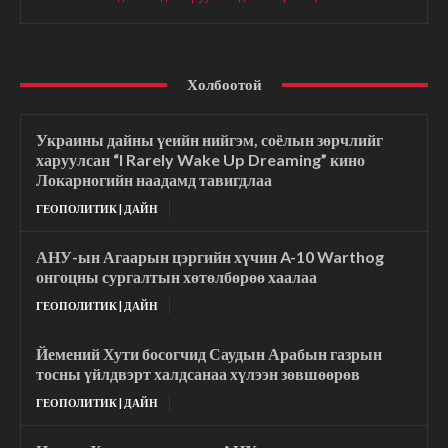
Холбоотой
Украины дайны үеийн нийгэм, соёлын зөрчлийг
харуулсан “I Rarely Wake Up Dreaming” кино
Локарногийн наадамд тавигдлаа
ГЕОПОЛИТИК | ДАЙН
АНУ-ын Агаарын цэргийн хүчин A-10 Warthog
онгоцны сургалтын хөтөлбөрөө хаалаа
ГЕОПОЛИТИК | ДАЙН
Йемений Хути босогчид Саудын Арабын газрын
тосны үйлдвэрт халдсанаа хүлээн зөвшөөрөв
ГЕОПОЛИТИК | ДАЙН