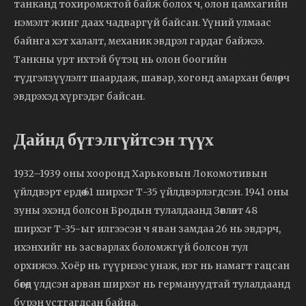
танканд тохиромжтой байж болох ч, олон цамхагийн
нэмэлт жинг даах чадваргүй байсан. Үүний улмаас
байнга хэт халалт, механик эвдрэл гардаг байжээ.
Танкны урт ихтэй бүтэц нь олон боогийн
түдгэлзүүлэлт шаардаж, шавар, хогонд амархан бөглөрч
эвдрэхэд хүргэдэг байсан.
Дайнд бүтэлгүйтсэн түүх
1932–1939 оны хооронд Харьковын Локомотивын
үйлдвэрт ердөө 61 ширхэг Т-35 үйлдвэрлэгдсэн. 1941 оны
зуны эхэнд болсон Бродын тулалдаанд Зөвлөлт 48
ширхэг Т-35-ыг илгээсэн ч яван замдаа 26 нь эвдэрч,
ихэнхийг нь засварлах боломжгүй болсон тул
орхижээ. Хоёр нь гүүрнээс унаж, нэг нь намагт гацсан
бөгөөд үлдсэн арван ширхэг нь германуудтай тулалдаанд
бүрэн устгагдсан байна.