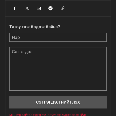
Та юу гэж бодож байна?
Нэр
Сэтгэгдэл
MFC.mn сайтад сэтгэгдэл оруулахад анхаарах зүйлс