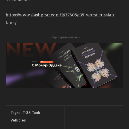
https://www.slashgear.com/1937605/t35-worst-russian-
tank/
- Зар сурталчилгаа -
Tags:
T-35 Tank
Vehicles