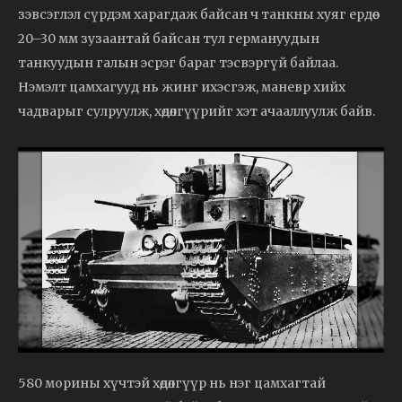
зэвсэглэл сүрдэм харагдаж байсан ч танкны хуяг ердөө
20–30 мм зузаантай байсан тул германуудын
танкуудын галын эсрэг бараг тэсвэргүй байлаа.
Нэмэлт цамхагууд нь жинг ихэсгэж, маневр хийх
чадварыг сулруулж, хөдөлгүүрийг хэт ачааллуулж байв.
580 морины хүчтэй хөдөлгүүр нь нэг цамхагтай