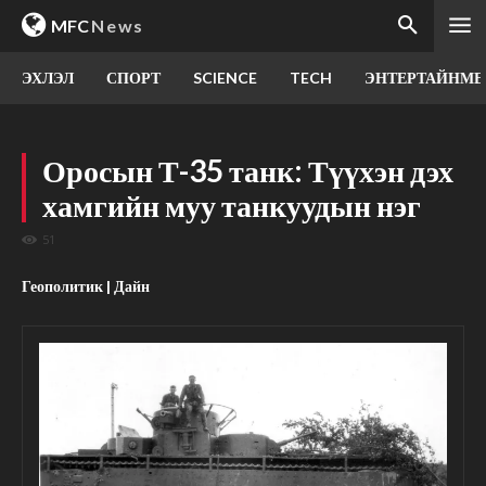
MFC
News
ЭХЛЭЛ
СПОРТ
SCIENCE
TECH
ЭНТЕРТАЙНМЕ
Оросын Т-35 танк: Түүхэн дэх
хамгийн муу танкуудын нэг
51
Геополитик | Дайн