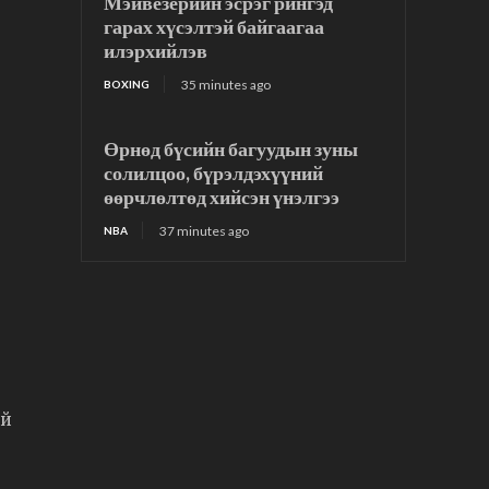
Мэйвезерийн эсрэг рингэд
гарах хүсэлтэй байгаагаа
илэрхийлэв
35 minutes ago
BOXING
Өрнөд бүсийн багуудын зуны
солилцоо, бүрэлдэхүүний
өөрчлөлтөд хийсэн үнэлгээ
37 minutes ago
NBA
ий