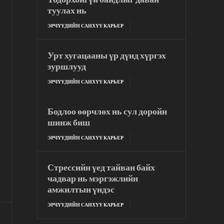
туулах нь
ЭРЧҮҮДИЙН САНХҮҮ КАРЬЕР
Урт хугацааны үр дүнд хүргэх
зуршлууд
ЭРЧҮҮДИЙН САНХҮҮ КАРЬЕР
Бодлоо өөрчлөх нь сул доройн
шинж биш
ЭРЧҮҮДИЙН САНХҮҮ КАРЬЕР
Стрессийн үед тайван байх
чадвар нь мэргэжлийн
амжилтын үндэс
ЭРЧҮҮДИЙН САНХҮҮ КАРЬЕР