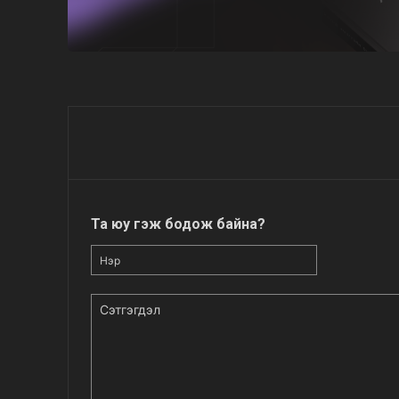
Та юу гэж бодож байна?
Нэр