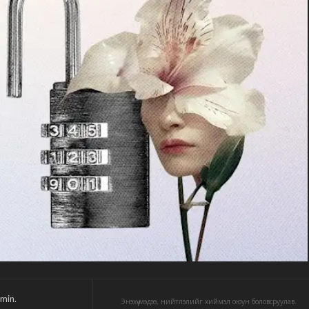
min.
Энэхүү мэдээ, нийтлэлийг хиймэл оюун боловсруулав.