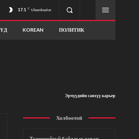
17.1
C
Ulaanbaatar
ҮҮД
KOREAN
ПОЛИТИК
Эрчүүдийн санхүү карьер
Холбоотой
Тодорхойгүй байдлыг даван