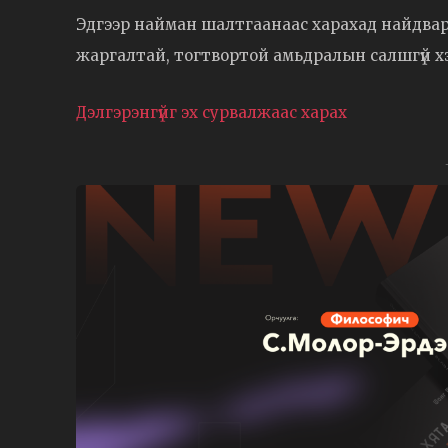
Эдгээр найман шалтгаанаас харахад найдварт
жаргалтай, тогтвортой амьдралын салшгүй хэ
Дэлгэрэнгүйг эх сурвалжаас харах