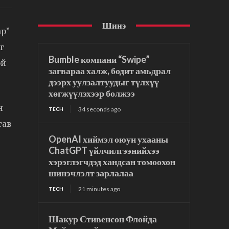
Шинэ
ар”
г
Bumble компани “Swipe”
эй
загвараа халж, бодит амьдрал
дээрх уулзалтуудыг түлхүү
хөгжүүлэхээр болжээ
н
34 seconds ago
TECH
тав
OpenAI хиймэл оюун ухааны
ChatGPT үйлчилгээнийхээ
хэрэглэгчдэд хандсан томоохон
шинэчлэлт зарлалаа
21 minutes ago
TECH
Шакур Стивенсон Флойда