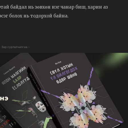
ай байдал нь зөвхөн нэг чанар биш, харин аз
сэг болох нь тодорхой байна.
- Зар сурталчилгаа -