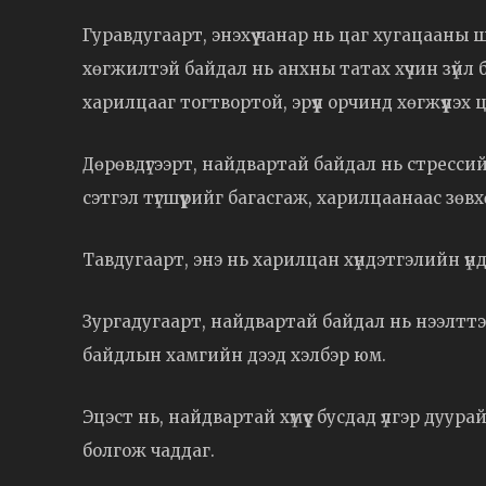
Гуравдугаарт, энэхүү чанар нь цаг хугацааны 
хөгжилтэй байдал нь анхны татах хүчин зүйл б
харилцааг тогтвортой, эрүүл орчинд хөгжүүлэх ц
Дөрөвдүгээрт, найдвартай байдал нь стрессий
сэтгэл түгшүүрийг багасгаж, харилцаанаас зөв
Тавдугаарт, энэ нь харилцан хүндэтгэлийн үнд
Зургадугаарт, найдвартай байдал нь нээлттэ
байдлын хамгийн дээд хэлбэр юм.
Эцэст нь, найдвартай хүмүүс бусдад үлгэр дуур
болгож чаддаг.