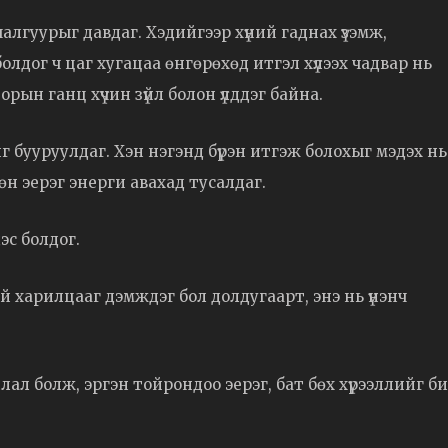
шалгуурыг давдаг. Хэдийгээр хүний гаднах үзэмж,
олдог ч цаг хугацаа өнгөрөхөд итгэл хүлээх чадвар нь
орын ганц хүчин зүйл болон үлддэг байна.
г бууруулдаг. Хэн нэгэнд бүрэн итгэж болохыг мэдэх нь
хөн эерэг энерги авахад тусалдаг.
эс болдог.
й харилцааг дэмждэг бол долдугаарт, энэ нь үнэнч
айлал болж, эргэн тойрондоо эерэг, бат бөх хүрээллийг б