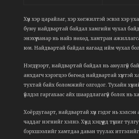
Хүн хэр царайлаг, хэр хөгжилтэй эсвэл хэр ух
буюу найдвартай байдал хамгийн чухал байд
энэхүү чанар нь найз нөхөд, хамтран ажиллаг
юм. Найдвартай байдал яагаад ийм чухал бол
Нэгдүгээрт, найдвартай байдал нь аюулгүй ба
анхдагч хэрэгцээ бөгөөд найдвартай хүнтэй 
тухтай байх боломжийг олгодог. Тухайн хүний
үйлдэл гаргахаас айх шаардлагагүй болох нь х
Хоёрдугаарт, найдвартай хүн гэдэг нь хэлсэн 
чаддаг нэгнийг хэлнэ. Хүнд хэцүү үед түшиг тул
бэрхшээлийг хамтдаа даван туулах итгэлийг ө