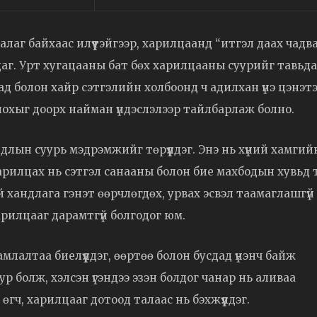
аалаг байхаас илүүтэйгээр, харилцаанд “итгэл даах чадв
аг. Урт хугацааны бат бөх харилцааны суурийг тавьда
сад болон хайр сэтгэлийн холбоонд ч адилхан үнэ цэнэт
охыг доорх найман үндэслэлээр тайлбарлаж болно.
йдлын суурь мэдрэмжийг төрүүлдэг. Энэ нь хүний хамгий
харилцах нь сэтгэл санааны болон бие махбодын хувьд 
 хандлага гэнэт өөрчлөгдөх, урвах эсвэл таамаглашгүй
арилцааг дарамтгүй болгодог юм.
амлалтаа биелүүлдэг, өөртөө болон бусдад үнэнч байж
гуур болж, хэлсэн үгэндээ эзэн болдог чанар нь аливаа
гч, харилцааг дотоод талаас нь бэхжүүлдэг.