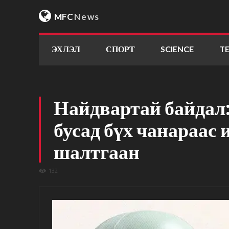
MFC
News
ЭХЛЭЛ
СПОРТ
SCIENCE
T
Найдвартай байдал
бусад бүх чанараас 
шалтгаан
132