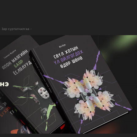
- Зар сурталчилгаа -