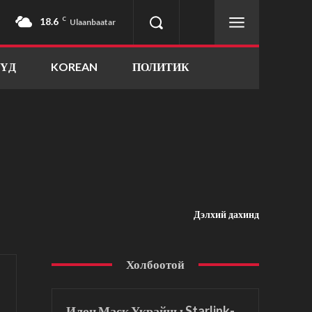
18.6
C
Ulaanbaatar
ҮҮД
KOREAN
ПОЛИТИК
Дэлхий дахинд
Холбоотой
Илон Маск Украйны Starlink-