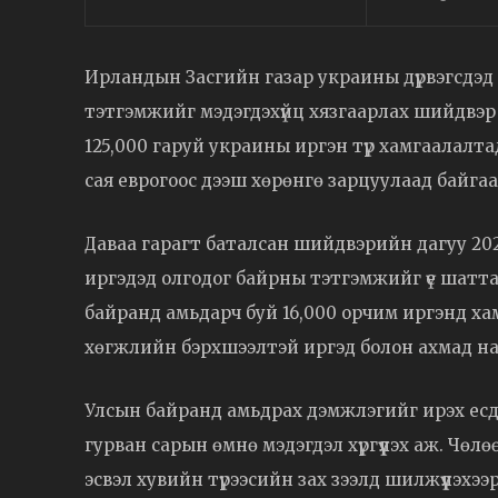
Ирландын Засгийн газар украины дүрвэгсдэд
тэтгэмжийг мэдэгдэхүйц хязгаарлах шийдвэр 
125,000 гаруй украины иргэн түр хамгаалалта
сая еврогоос дээш хөрөнгө зарцуулаад байгаа
Даваа гарагт баталсан шийдвэрийн дагуу 20
иргэдэд олгодог байрны тэтгэмжийг үе шаттай
байранд амьдарч буй 16,000 орчим иргэнд хамаа
хөгжлийн бэрхшээлтэй иргэд болон ахмад на
Улсын байранд амьдрах дэмжлэгийг ирэх есдүг
гурван сарын өмнө мэдэгдэл хүргүүлэх аж. Ч
эсвэл хувийн түрээсийн зах зээлд шилжүүлэхээ