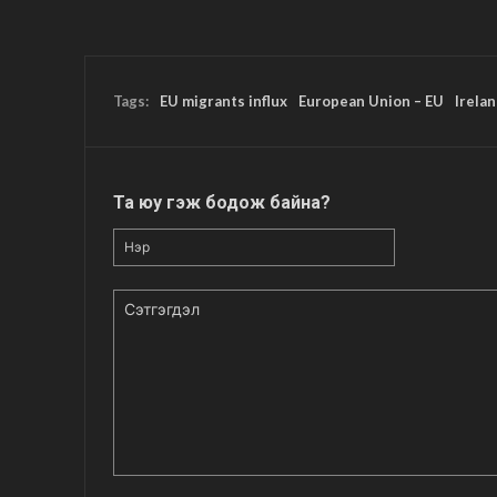
Tags:
EU migrants influx
European Union – EU
Irela
Та юу гэж бодож байна?
Нэр
Сэтгэгдэл