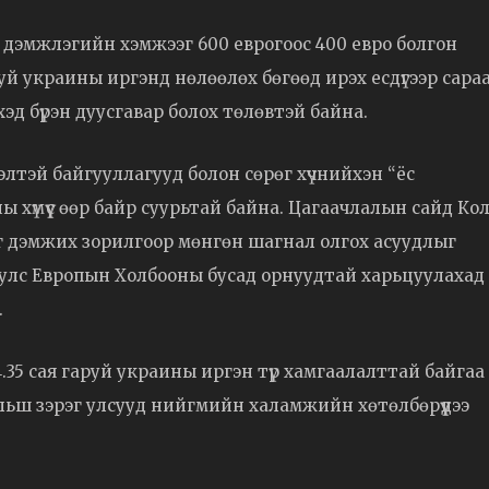
ын дэмжлэгийн хэмжээг 600 еврогоос 400 евро болгон
руй украины иргэнд нөлөөлөх бөгөөд ирэх есдүгээр сара
эд бүрэн дуусгавар болох төлөвтэй байна.
лтэй байгууллагууд болон сөрөг хүчнийхэн “ёс
ы хүмүүс өөр байр суурьтай байна. Цагаачлалын сайд Ко
г дэмжих зорилгоор мөнгөн шагнал олгох асуудлыг
 улс Европын Холбооны бусад орнуудтай харьцуулахад
.
35 сая гаруй украины иргэн түр хамгаалалттай байгаа
Польш зэрэг улсууд нийгмийн халамжийн хөтөлбөрүүдээ