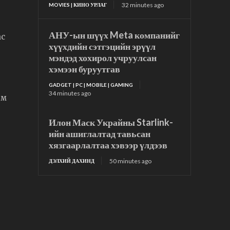
32 minutes ago
MOVIES | КИНО УРЛАГ
АНУ-ын шүүх Meta компанийг
ас
хүүхдийн сэтгэцийн эрүүл
мэндэд хохирол учруулсан
хэмээн буруутгав
GADGET | PC | MOBILE | GAMING
34 minutes ago
лм
Илон Маск Украйны Starlink-
ийн ашиглалтад тавьсан
хязгаарлалтаа хэвээр үлдээв
50 minutes ago
ДЭЛХИЙ ДАХИНД