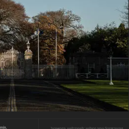
min.
Энэхүү мэдээ, нийтлэлийг хиймэл оюун боловсруулав.