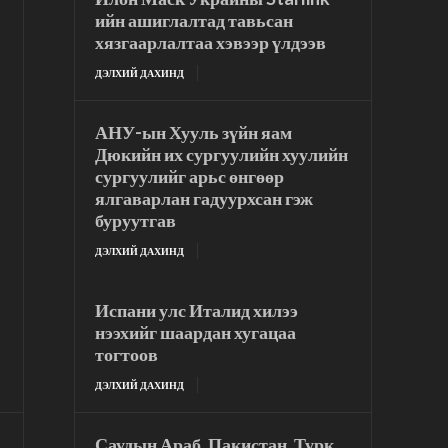
ийн ашиглалтад тавьсан
хязгаарлалтаа хэвээр үлдээв
ДЭЛХИЙ ДАХИНД
АНУ-ын Хууль зүйн яам
Дюкийн их сургуулийн хуулийн
сургуулийг арьс өнгөөр
ялгаварлан гадуурхсан гэж
буруутгав
ДЭЛХИЙ ДАХИНД
Испани улс Италид хилээ
нээхийг шаардан хугацаа
тогтоов
ДЭЛХИЙ ДАХИНД
Саудын Араб, Пакистан, Турк