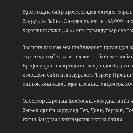
Үүнээс гадна байр түрээслэгчдэд олгодог сар
бууруулж байна. Энэхүү өөрчлөлт нь 42,000 га
хэрэгжиж эхлэн, 2027 оны гуравдугаар сар гэх
Засгийн газрын энэ шийдвэрийг цагаачдад ээ
суртахуунгүй” хэмээн шүүмжилж байгаа ч албан
Брофи украины иргэдийг эх орондоо буцахы
хэлэлцэж байгаагаа дурджээ. Тэрээр Ирланд
онцгой хөнгөлөлт үзүүлж ирснийг онцолсон юм
Одоогоор Европын Холбооны улсуудад нийт 4.
бөгөөд сүүлийн саруудад Чех, Дани, Герман, 
ижил байдлаар хязгаарлаж эхлээд байна.