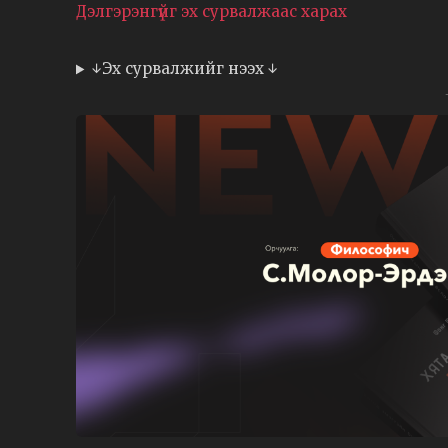
Дэлгэрэнгүйг эх сурвалжаас харах
↓Эх сурвалжийг нээх ↓