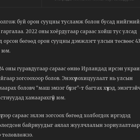
 олгож буй орон сууцны тусламж болон бусад нийгми
гаргалаа. 2022 оны хоёрдугаар сараас хойш тус улсад
д орсон бөгөөд орон сууцны дэмжлэгт улсын төсвөөс 4
 юм.
24 оны гуравдугаар сараас өмнө Ирландад ирсэн укра
гаар зогсоохоор болов. Энэхүү зохицуулалт нь улсын
рах боловч “маш эмзэг бүлэг”-т багтах хүүхэд, эмэгтэйчү
стнуудад хамаарахгүй юм.
ээр сараас эхлэн зогсоох бөгөөд холбогдох иргэдэд
өлөөлөгдсөн байрнуудыг аялал жуулчлалын зориулалтаар
р төлөвлөжээ.