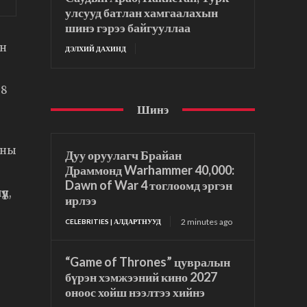
улсууд батлан хамгаалахын
шинэ гэрээ байгууллаа
йн
ДЭЛХИЙ ДАХИНД
38
Шинэ
ины
Дуу оруулагч Брайан
Драммонд Warhammer 40,000:
Dawn of War 4 тоглоомд эргэн
үд,
ирлээ
2 minutes ago
CELEBRITIES | АЛДАРТНУУД
“Game of Thrones” цувралын
бүрэн хэмжээний кино 2027
оноос хойш нээлтээ хийнэ