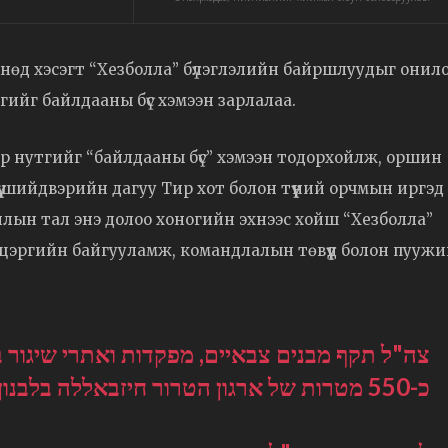
нөд хэсэгт “Хезболла” бүлэглэлийн байршлуудыг онил
тгийг байлдааны бүс хэмээн зарлалаа.
р нутгийг “байлдааны бүс” хэмээн тодорхойлж, оршин
хүү шийдвэрийн дагуу Тир хот болон түүний орчмын иргэд
айлын тал энэ долоо хоногийн эхнээс хойш “Хезболла”
л цэргийн байгууламж, командлалын төвүүд болон пууж
צה"ל תקף מבנים צבאיים, מפקדות ואתרי שיגור
כ-550 מטרות של ארגון הטרור חיזבאללה בלבנון