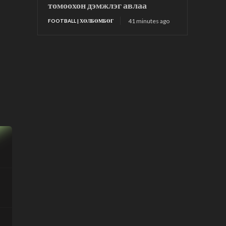
томоохон дэмжлэг авлаа
41 minutes ago
FOOTBALL | ХӨЛБӨМБӨГ