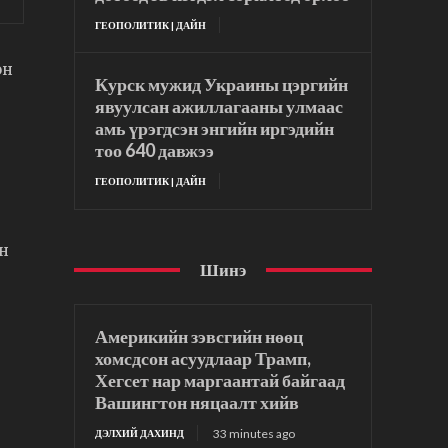
ГЕОПОЛИТИК | ДАЙН
он
Курск мужид Украины цэргийн
явуулсан ажиллагааны улмаас
амь үрэгдсэн энгийн иргэдийн
тоо 640 давжээ
ГЕОПОЛИТИК | ДАЙН
ин
Шинэ
Америкийн зэвсгийн нөөц
хомсдсон асуудлаар Трамп,
Хегсет нар маргаантай байгаад
Вашингтон няцаалт хийв
33 minutes ago
ДЭЛХИЙ ДАХИНД