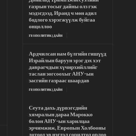
газрын тосыг дайны олз гэж
мэдэгдээд, Иранд ч мөн адил
бодлого хэрэгжүүлж буйгаа
онцоллоо
ГЕОПОЛИТИК | ДАЙН
Ардчилсан нам бүлгийн гишүүд
Израйлын баруун эрэг дэх хэт
даврагчдын хүчирхийллийг
таслан зогсоохыг АНУ-ын
засгийн газраас шаардав
ГЕОПОЛИТИК | ДАЙН
Сеута дахь дүрвэгсдийн
хямралын дараа Марокко
болон АНУ-ын харилцаа
эрчимжиж, Европын Холбооны
дотоод эв нэгдэл сорилтод орлоо