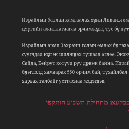
Израйлын батлан хамгаалах хүчин Ливаны өм
цэргийн ажиллагаагаа эрчимжүүлж, тус бүс ну
Израйлын арми Захрани голын өмнөх бүх газа
суугчдад нүүлгэн шилжүүлэх тушаал өглөө. Энэ
Сайда, Бейрут хотууд руу дүрвэж байна. Изр
бүлэглэлд хамаарах 550 орчим бай, тухайлба
харвах талбайг устгаснаа мэдэгдэв.
 בבקעא: מתחילת השבוע הותקפו