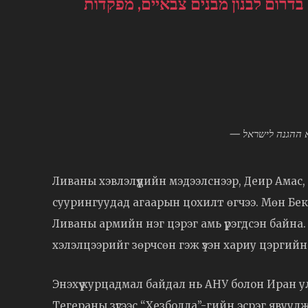
דרום לבנון מבנים צבאיים, מפקדות
Ливаны хэвлэлүүдийн мэдээлснээр, Деир Амас,
суурингуудад агаарын цохилт өгчээ. Мөн Бе
Ливаны армийн нэг цэрэг амь үрэгдсэн байна.
хэлэлцээрийг зөрчсөн гэж үзэн хариу цэргийн
Энэхүү хурцадмал байдал нь АНУ болон Иран у
Тегераны зүгээс “Хезболла”-гийн эсрэг явуулж