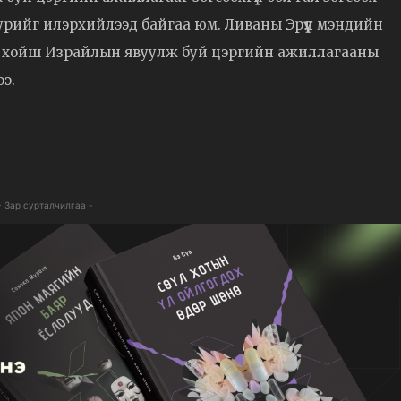
уурийг илэрхийлээд байгаа юм. Ливаны Эрүүл мэндийн
ээс хойш Израйлын явуулж буй цэргийн ажиллагааны
ээ.
- Зар сурталчилгаа -