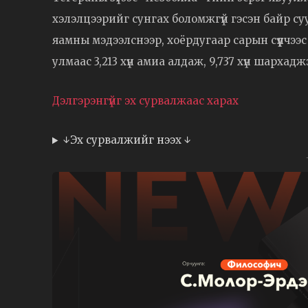
хэлэлцээрийг сунгах боломжгүй гэсэн байр с
яамны мэдээлснээр, хоёрдугаар сарын сүүлч
улмаас 3,213 хүн амиа алдаж, 9,737 хүн шархадж
Дэлгэрэнгүйг эх сурвалжаас харах
↓Эх сурвалжийг нээх ↓