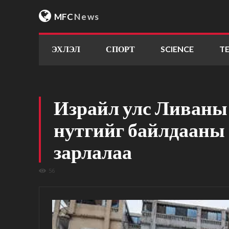
MFC
News
ЭХЛЭЛ
СПОРТ
SCIENCE
T
Израйл улс Ливаны 
нутгийг байлдааны 
зарлалаа
56