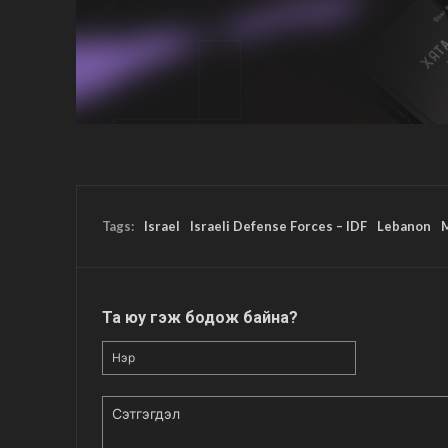
Tags:
Israel
Israeli Defense Forces – IDF
Lebanon
M
Та юу гэж бодож байна?
Нэр