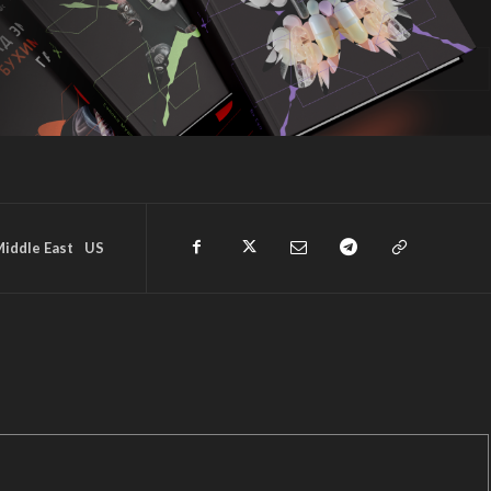
iddle East
US