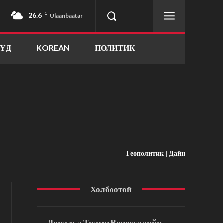
26.6
C
Ulaanbaatar
ҮҮД
KOREAN
ПОЛИТИК
Геополитик | Дайн
Холбоотой
Дональд Трамп Венесуэлийн