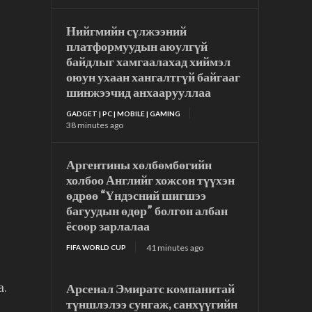
Нийгмийн сүлжээний
платформуудын аюулгүй
байдлыг хамгаалахад хиймэл
оюун ухаан хангалтгүй байгааг
шинжээчид анхаарууллаа
GADGET | PC | MOBILE | GAMING
38 minutes ago
Аргентины хөлбөмбөгийн
холбоо Английг хожсон түүхэн
өдрөө “Үндэсний шигшээ
багуудын өдөр” болгон албан
ёсоор зарлалаа
41 minutes ago
FIFA WORLD CUP
Арсенал Эмиратс компанитай
а.
түншлэлээ сунгаж, санхүүгийн