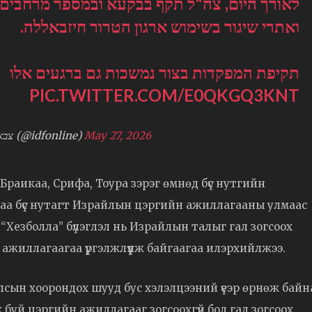
לאורך היום, צה"ל תקף בבקעא ובמספר מרחבים ב
ואתרי שיגור בשימוש ארגון הטרור חיזבאללה.
תקיפת המפקדות בצור נמשכות גם ברגעים אלו
PIC.TWITTER.COM/E0QKGQ3KNT
— צבא ההגנה לישראל (@idfonline)
May 27, 2026
 Браикаа, Срифа, Тоура зэрэг өмнөд бүс нутгийн
каа бүс нутагт Израйлын цэргийн ажиллагааны улмаас
 “Хезболла” бүлэглэл нь Израйлын талыг гал зогсоох
 ажиллагаагаа үргэлжлүүлж байгаагаа илэрхийлжээ.
лсын хоорондох шууд бус хэлэлцээний үеэр өрнөж байн
 буй цэргийн ажиллагааг зогсоохгүй бол гал зогсоох