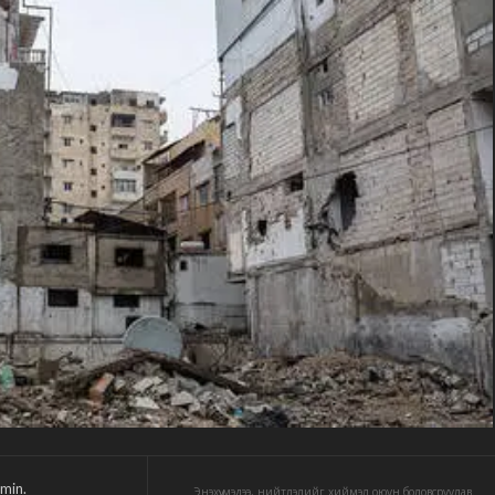
min.
Энэхүү мэдээ, нийтлэлийг хиймэл оюун боловсруулав.