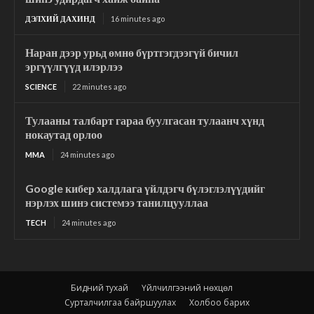
ДЭЛХИЙ ДАХИНД
16 minutes ago
Наран дээр урьд өмнө бүртгэгдээгүй бичил
эргүүлгүүд илэрлээ
SCIENCE
22 minutes ago
Тулааны талбарт гараа буулгасан тулаанч хүнд
нокаутад орлоо
MMA
24 minutes ago
Google кибер халдлага үйлдэгч бүлэглэлүүдийг
нэрлэх шинэ системээ танилцууллаа
TECH
24 minutes ago
Бидний тухай
Үйлчилгээний нөхцөл
Сурталчилгаа байршуулах
Холбоо барих