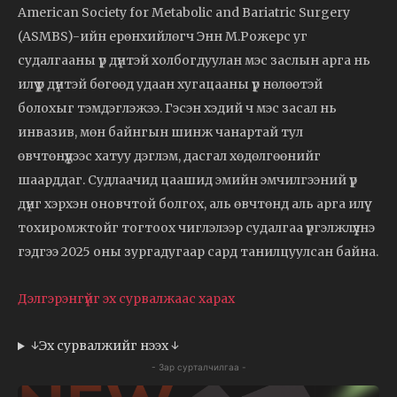
American Society for Metabolic and Bariatric Surgery
(ASMBS)-ийн ерөнхийлөгч Энн М.Рожерс уг
судалгааны үр дүнтэй холбогдуулан мэс заслын арга нь
илүү үр дүнтэй бөгөөд удаан хугацааны үр нөлөөтэй
болохыг тэмдэглэжээ. Гэсэн хэдий ч мэс засал нь
инвазив, мөн байнгын шинж чанартай тул
өвчтөнүүдээс хатуу дэглэм, дасгал хөдөлгөөнийг
шаарддаг. Судлаачид цаашид эмийн эмчилгээний үр
дүнг хэрхэн оновчтой болгох, аль өвчтөнд аль арга илүү
тохиромжтойг тогтоох чиглэлээр судалгаа үргэлжлүүлнэ
гэдгээ 2025 оны зургадугаар сард танилцуулсан байна.
Дэлгэрэнгүйг эх сурвалжаас харах
↓Эх сурвалжийг нээх ↓
- Зар сурталчилгаа -