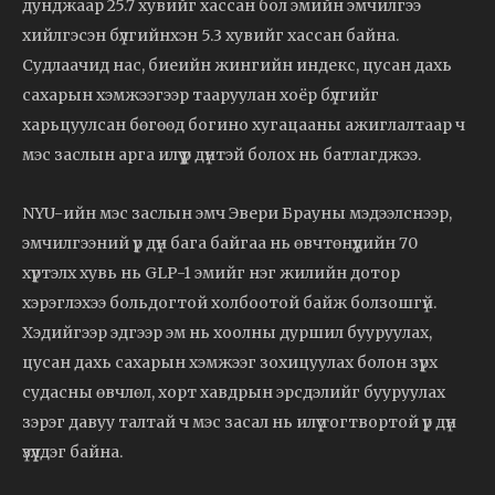
дунджаар 25.7 хувийг хассан бол эмийн эмчилгээ
хийлгэсэн бүлгийнхэн 5.3 хувийг хассан байна.
Судлаачид нас, биеийн жингийн индекс, цусан дахь
сахарын хэмжээгээр тааруулан хоёр бүлгийг
харьцуулсан бөгөөд богино хугацааны ажиглалтаар ч
мэс заслын арга илүү үр дүнтэй болох нь батлагджээ.
NYU-ийн мэс заслын эмч Эвери Брауны мэдээлснээр,
эмчилгээний үр дүн бага байгаа нь өвчтөнүүдийн 70
хүртэлх хувь нь GLP-1 эмийг нэг жилийн дотор
хэрэглэхээ больдогтой холбоотой байж болзошгүй.
Хэдийгээр эдгээр эм нь хоолны дуршил бууруулах,
цусан дахь сахарын хэмжээг зохицуулах болон зүрх
судасны өвчлөл, хорт хавдрын эрсдэлийг бууруулах
зэрэг давуу талтай ч мэс засал нь илүү тогтвортой үр дүн
үзүүлдэг байна.