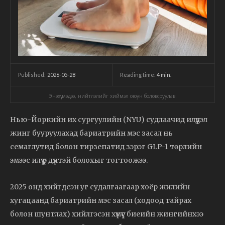
2026-05-28
Reading time:
4
min.
Published:
Энэхүү мэдээ, нийтлэлийг хиймэл оюун боловсруулав.
Нью-Йоркийн их сургуулийн (NYU) судлаачид илүүдэл
жинг бууруулахад бариатрийн мэс засал нь
семаглутид болон тирзепатид зэрэг GLP-1 төрлийн
эмээс илүү үр дүнтэй болохыг тогтоожээ.
2025 онд хийгдсэн уг судалгаагаар хоёр жилийн
хугацаанд бариатрийн мэс засал (ходоод тайрах
болон шунтлах) хийлгэсэн хүмүүс биеийн жингийнхээ