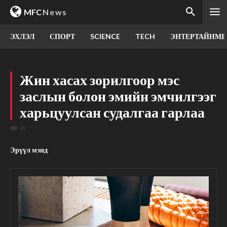
MFC
News
ЭХЛЭЛ
СПОРТ
SCIENCE
TECH
ЭНТЕРТАЙНМЕ
Жин хасах зорилгоор мэс
заслын болон эмийн эмчилгээг
харьцуулсан судалгаа гарлаа
49
Эрүүл мэнд