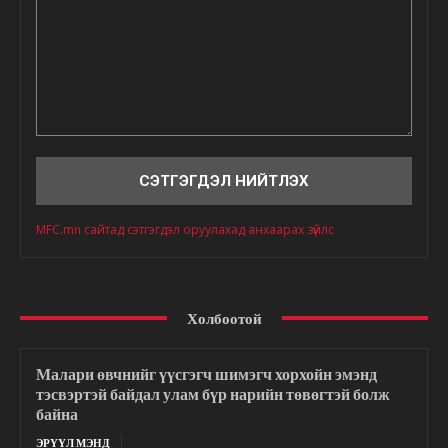
Сэтгэгдэл
MFC.mn сайтад сэтгэгдэл оруулахад анхаарах зүйлс
Холбоотой
Малари өвчнийг үүсгэгч шимэгч хорхойн эмэнд
тэсвэртэй байдал улам бүр нарийн төвөгтэй болж
байна
ЭРҮҮЛ МЭНД