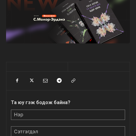
Та юу гэж бодож байна?
Нэр