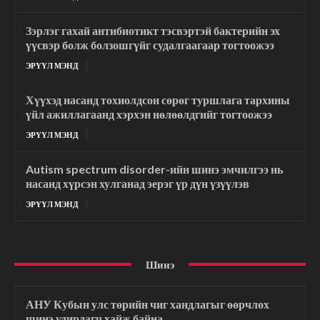
Зэрлэг гахай антибиотикт тэсвэртэй бактерийн эх
үүсвэр болж болзошгүйг судалгаагаар тогтоожээ
ЭРҮҮЛ МЭНД
Хүүхэд насанд тохиолдсон сөрөг туршлага тархины
үйл ажиллагаанд хэрхэн нөлөөлдгийг тогтоожээ
ЭРҮҮЛ МЭНД
Autism spectrum disorder-ийн шинэ эмчилгээ нь
насанд хүрсэн хулганад эерэг үр дүн үзүүлэв
ЭРҮҮЛ МЭНД
Шинэ
АНУ Кубын улс төрийн чиг хандлагыг өөрчлөх
шинэ удирдагч хайж байна