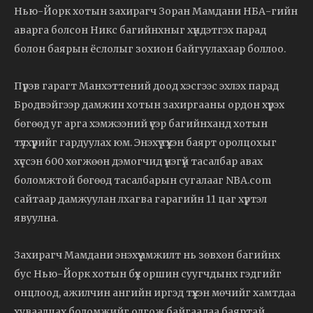
Нью-Йорк хотын захирагч Зоран Мамдани НБА-гийн
аварга болсон Никс багийнхныг хүндэтгэх парад
болон баярын ёслолыг зохион байгуулахаар боллоо.
Пүрэв гарагт Манхэттений доод хэсгээс эхлэх парад
Бродвэйгээр дамжин хотын захиргааны ордон хүрэх
бөгөөд уг арга хэмжээний үеэр багийнханд хотын
түлхүүрийг гардуулах юм. Энэхүү түүхэн баярт оролцохыг
хүссэн 600 хөгжөөн дэмогчид үнэгүй тасалбар авах
боломжтой бөгөөд тасалбарын сугалааг NBA.com
сайтаар дамжуулан лхагва гарагийн 11 цаг хүртэл
явуулна.
Захирагч Мамдани энэхүү амжилт нь зөвхөн багийнх
бус Нью-Йорк хотын бүх оршин суугчдынх гэдгийг
онцлоод, ажилчин ангийн иргэд түүхэн мөчийг хамтдаа
хуваалцах боломжийг олгож байгаадаа баяртай