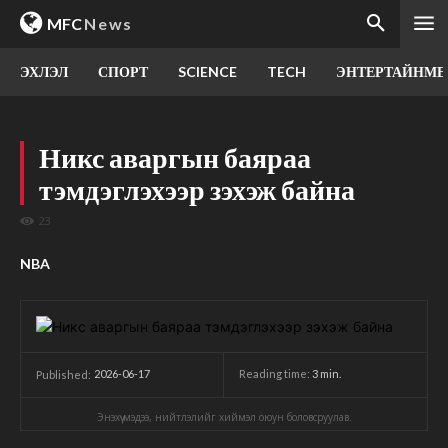
MFC
News
ЭХЛЭЛ
СПОРТ
SCIENCE
TECH
ЭНТЕРТАЙНМЕ
Никс аваргын баяраа
тэмдэглэхээр зэхэж байна
23
NBA
2026-06-17
Reading time:
3
min.
Published:
Энэхүү мэдээ, нийтлэлийг хиймэл оюун боловсруулав.