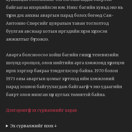
байгаагаа илэрхийлсэн юм. Никс багийн хувьд энэ нь
түүхэн дэх анхны аваргын парад болох бөгөөд Сан-
Антонио Спөрсийг цувралын таван тоглолтод
буулган авснаар хотын иргэдийн хүсэн хүлээсэн
амжилтыг бүтээжээ.
Аварга болсноосоо хойш багийн гишүүд телевизийн
шоунд оролцох, олон нийтийн арга хэмжээнд хүрэлцэн
ирэх зэргээр баяраа тэмдэглэсээр байна. 1970 болон
1973 оны аваргын цомыг хүртэхэд ийм хэмжээний
парад зохион байгуулагдаж байгаагүй ч энэ удаагийн
баярт олон мянган хүн цуглах төлөвтэй байна.
Дэлгэрэнгүй эх сурвалжийг харах
Эх сурвалжийг нээх ↓