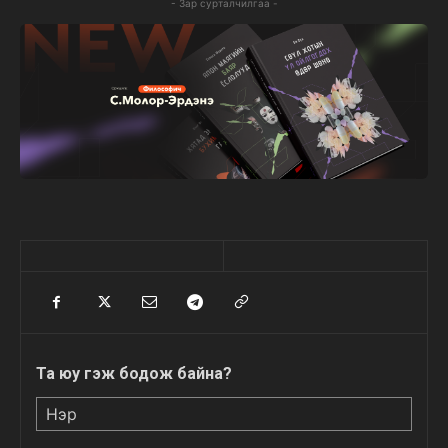
- Зар сурталчилгаа -
Та юу гэж бодож байна?
Нэр