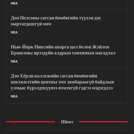
NBA
Дон Нелсоны сагсан бөмбөгийн түүхэн дэх
мартагдашгүй мөч
NBA
Нью-Йорк Никсийн аварга цол болон Жэйлен
Брансоны ирээдүйн алдрын танхимын магадлал
NBA
Дэн Хёрли коллежийн сагсан бөмбөгийн
шилжилтийн цонхны эмх замбараагүй байдлын
улмаас бүрэлдэхүүнээ нэмэхгүй гэдгээ мэдэгдлээ
NBA
Шинэ