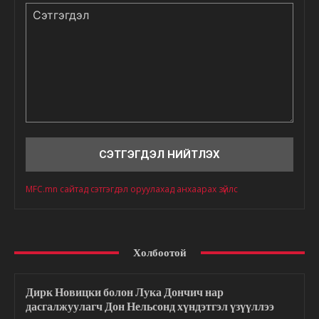
Сэтгэгдэл
MFC.mn сайтад сэтгэгдэл оруулахад анхаарах зүйлс
Холбоотой
Дирк Новицки болон Лука Дончич нар
дасгалжуулагч Дон Нельсонд хүндэтгэл үзүүллээ