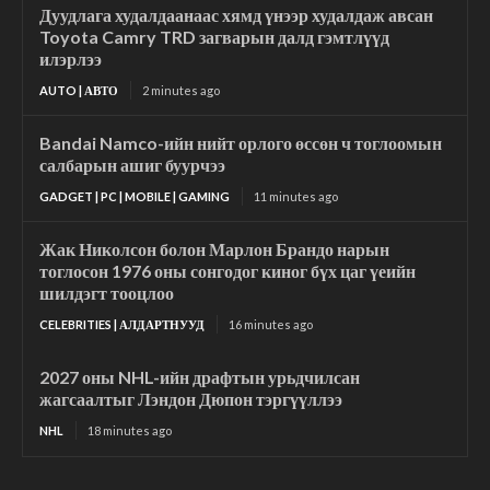
Дуудлага худалдаанаас хямд үнээр худалдаж авсан
Toyota Camry TRD загварын далд гэмтлүүд
илэрлээ
AUTO | АВТО
2 minutes ago
Bandai Namco-ийн нийт орлого өссөн ч тоглоомын
салбарын ашиг буурчээ
GADGET | PC | MOBILE | GAMING
11 minutes ago
Жак Николсон болон Марлон Брандо нарын
тоглосон 1976 оны сонгодог киног бүх цаг үеийн
шилдэгт тооцлоо
CELEBRITIES | АЛДАРТНУУД
16 minutes ago
2027 оны NHL-ийн драфтын урьдчилсан
жагсаалтыг Лэндон Дюпон тэргүүллээ
NHL
18 minutes ago