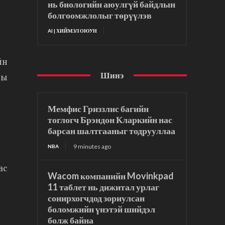
нь биологийн аюулгүй байдлын
болгоомжлолыг төрүүлэв
AI | ХИЙМЭЛ ОЮУН
йн
Шинэ
ны
Мемфис Гриззлис багийн
тоглогч Брэндон Кларкийн нас
барсан шалтгааныг тодрууллаа
9 minutes ago
NBA
ас
Wacom компанийн Movinkpad
11 таблет нь дижитал урлаг
сонирхогчдод зориулсан
боломжийн үнэтэй шийдэл
болж байна