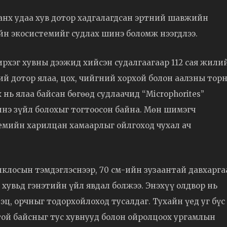
 анх удаа хув дотор хадгалагдсан эртний шавжийн
йн экосистемийг судлах шинэ боломж нээгдлээ.
рхэг хувны дээжид хийсэн судалгаагаар 112 сая жили
ий дотор ялаа, цох, чийгний хорхой болон аалзны тор
нь ялаа байсан бөгөөд судлаачид “Microphorites”
нэ зүйл болохыг тогтоосон байна. Мөн шимэгч
емийн харилцан хамаарлыг ойлгоход чухал ач
лклосын тэмдэглэснээр, 70 см-ийн зузаантай давхарга
хувьд гэнэтийн үйл явдал болжээ. Энэхүү олдвор нь
ц, орчныг тодорхойлоход тусалдаг. Тухайн үед уг бүс
той байсныг тус хувнууд болон ойролцоох ургамлын