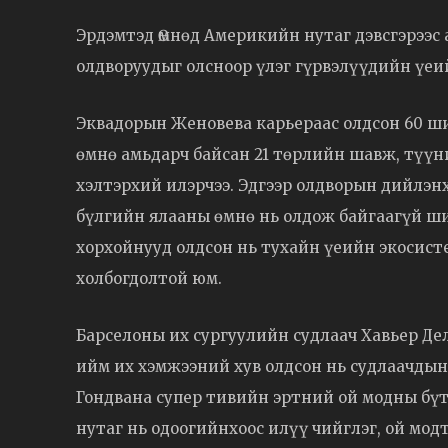
Эрдэмтэд Өмнөд Америкийн нутаг дэвсгэрээс
олдворуудыг олсноор үлэг гүрвэлүүдийн үеи
Эквадорын Женовева карьераас олдсон 60 ши
өмнө амьдарч байсан 21 төрлийн шавж, түүн
хэлтэрхий илэрчээ. Эдгээр олдворын дийлэнх 
бүлгийн ялааны өмнө нь олдож байгаагүй ши
хорхойнууд олдсон нь тухайн үеийн экосист
холбогдолтой юм.
Барселоны их сургуулийн судлаач Хавьер Де
ийм их хэмжээний хув олдсон нь судлаачдын 
Гондвана супер тивийн эртний ой модны бүтэ
нутаг нь одоогийнхоос илүү чийглэг, ой мод