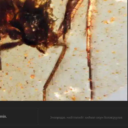
min.
Энэхүү мэдээ, нийтлэлийг хиймэл оюун боловсруулав.