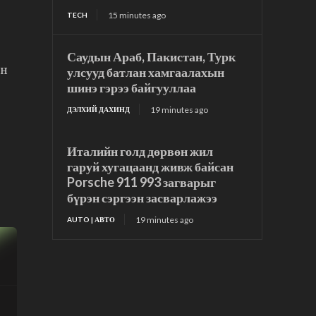
15 minutes ago
TECH
Саудын Араб, Пакистан, Турк
он
улсууд батлан хамгаалахын
шинэ гэрээ байгууллаа
19 minutes ago
ДЭЛХИЙ ДАХИНД
Италийн голд дөрвөн жил
гаруй хугацаанд живж байсан
Porsche 911 993 загварыг
бүрэн сэргээн засварлажээ
19 minutes ago
AUTO | АВТО