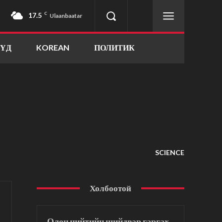
17.5
C
Ulaanbaatar
ҮҮД
KOREAN
ПОЛИТИК
SCIENCE
Холбоотой
Олон нийтийн шийдвэр гаргах