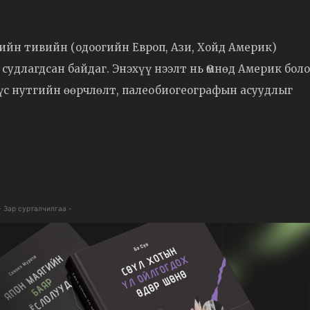
ийн тивийн (одоогийн Европ, Ази, Хойд Америк)
судлагдсан байдаг. Энэхүү нээлт нь Өмнөд Америк бол
үс нутгийн өөрчлөлт, палеобиогеографын асуудлыг
- Зар сурталчилгаа -