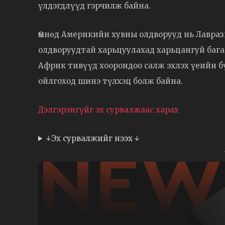
үлдэгдлүүд гэрчилж байна.
Өмнөд Америкийн хувны олдворууд нь Лавраз
олдворуудтай харьцуулахад харьцангуй бага 
Африк тивүүд хоорондоо салж эхлэх үеийн б
ойлгоход шинэ түлхэц болж байна.
Дэлгэрэнгүйг эх сурвалжаас харах
↓Эх сурвалжийг нээх ↓