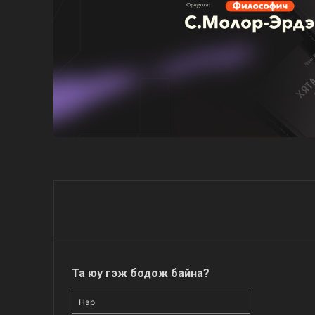
Та юу гэж бодож байна?
Нэр