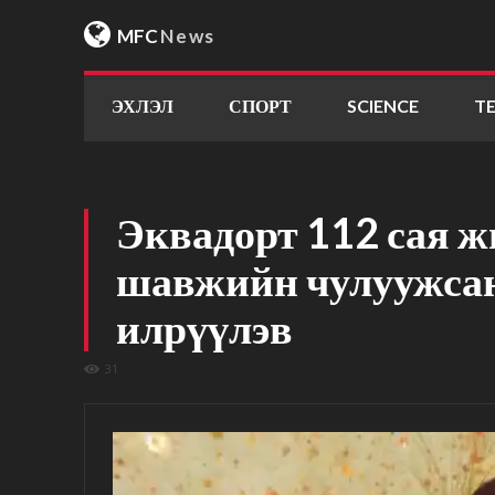
MFC
News
ЭХЛЭЛ
СПОРТ
SCIENCE
T
Эквадорт 112 сая ж
шавжийн чулуужсан
илрүүлэв
31