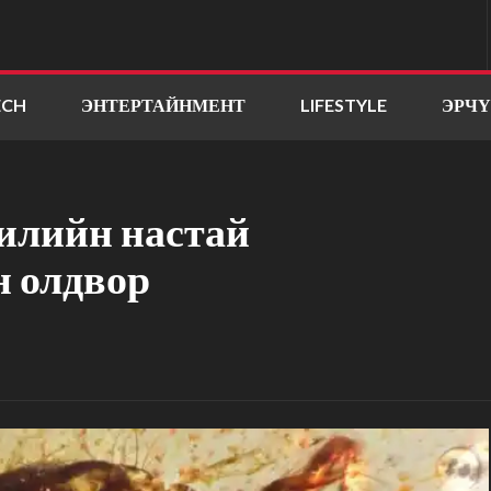
ECH
ЭНТЕРТАЙНМЕНТ
LIFESTYLE
ЭРЧ
илийн настай
 олдвор