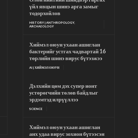
үйл явцын шинэ арга замыг
тодорхойлов
HISTORY | ANTHROPOLOGY,
ARCHAEOLOGY
Хиймэл оюун ухаан ашиглан
бактерийг устгах чадвартай 16
төрлийн шинэ вирус бүтээжээ
AI | ХИЙМЭЛ ОЮУН
Дэлхийн цөм дэх супер ионт
устөрөгчийн төлөв байдлыг
эрдэмтэд илрүүллээ
SCIENCE
Хиймэл оюун ухаан ашиглан
анх удаа вирус зохион бүтээсэн