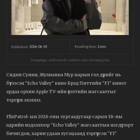
2026-06-18
Reading time:
2
min.
Published:
Энэхүү мэдээ, нийтлэлийг хиймэл оюун боловсруулав.
Сидни Суини, Жулианна Мур нарын гол дүрийг нь
бүтээсэн “Echo Valley” кино Брэд Питтийн “F1” киног
ардаа орхин Apple TV-ийн үзэлтийн жагсаалтыг
тэргүүлж эхэллээ.
FlixPatrol-ын 2026 оны зургаадугаар сарын 18-ны
өдрийн мэдээллээр “Echo Valley” жагсаалтын нэгдүгээрт
бичигдэж, харин удаан хугацаанд тэргүүлсэн “F1”