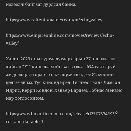
нөлөөлж байгааг дурдсан байна.
https://www.rottentomatoes.com/m/echo_valley
https://www.empireonline.com/movies/reviews/echo-
valley/
Харин 2025 оны зургаадугаар сарын 27-нд нээлтээ
хийсэн “F1” кино дэлхийн зах зээлээс 634 сая гаруй
ам.долларын орлого олж, шүүмжлэгчдээс 82 хувийн
үнэлгээ авчээ. Тус кинонд Брэд Питтээс гадна Дамсон
Идрис, Керри Кондон, Хавьер Бардем, Тобиас Мензис
нар тоглосон юм.
https://www.boxofficemojo.com/release/rl2507374593/?
ref_=bo_da_table_1