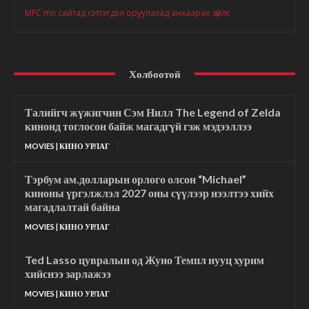
MFC.mn сайтад сэтгэгдэл оруулахад анхаарах зүйлс
Холбоотой
Талийгч жүжигчин Сэм Нилл The Legend of Zelda
кинонд тоглосон байж магадгүй гэж мэдээллээ
MOVIES | КИНО УРЛАГ
Тэрбум ам.долларын орлого олсон “Michael”
киноны үргэлжлэл 2027 оны сүүлээр нээлтээ хийх
магадлалтай байна
MOVIES | КИНО УРЛАГ
Ted Lasso цувралын од Жуно Темпл нууц хурим
хийснээ зарлажээ
MOVIES | КИНО УРЛАГ