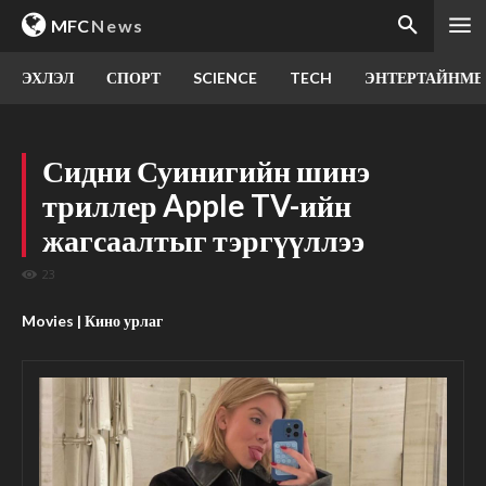
MFC
News
ЭХЛЭЛ
СПОРТ
SCIENCE
TECH
ЭНТЕРТАЙНМЕ
Сидни Суинигийн шинэ
триллер Apple TV-ийн
жагсаалтыг тэргүүллээ
23
Movies | Кино урлаг