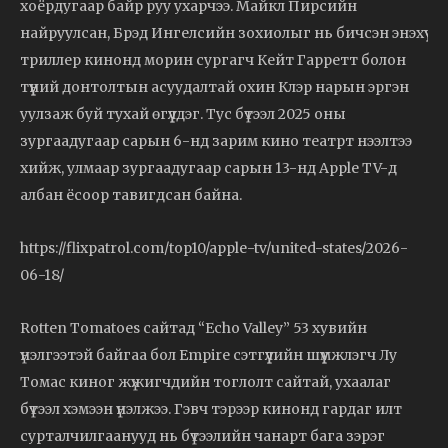
хоёрдугаар байр руу ухарчээ. Майкл Пирсийн
найруулсан, Брэд Ингелсийн зохиолыг нь бичсэн энэхүү
триллер кинонд морин сургагч Кейт Гарретт болон
түүний донтолтын асуудалтай охин Клэр нарын эргэн
уулзаж буй тухай өгүүлдэг. Тус бүтээл 2025 оны
зургаадугаар сарын 6-нд зарим кино театрт нээлтээ
хийж, улмаар зургаадугаар сарын 13-нд Apple TV-д
албан ёсоор тавигдсан байна.
https://flixpatrol.com/top10/apple-tv/united-states/2026-
06-18/
Rotten Tomatoes сайтад “Echo Valley” 53 хувийн
үнэлгээтэй байгаа бол Empire сэтгүүлийн шүүмжлэгч Лу
Томас киног жүжигчдийн тоглолт сайтай, ухаалаг
бүтээл хэмээн үнэлжээ. Гэвч тэрээр кинонд гардаг илт
сурталчилгаанууд нь бүтээлийн чанарт бага зэрэг