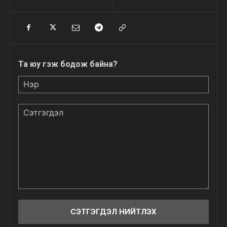
Та юу гэж бодож байна?
Нэр
Сэтгэгдэл