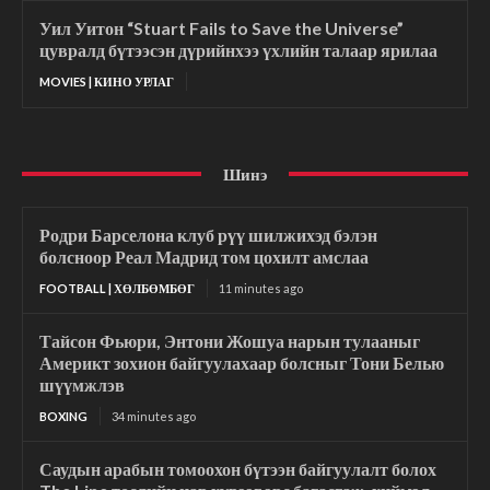
Уил Уитон “Stuart Fails to Save the Universe”
цувралд бүтээсэн дүрийнхээ үхлийн талаар ярилаа
MOVIES | КИНО УРЛАГ
Шинэ
Родри Барселона клуб рүү шилжихэд бэлэн
болсноор Реал Мадрид том цохилт амслаа
FOOTBALL | ХӨЛБӨМБӨГ
11 minutes ago
Тайсон Фьюри, Энтони Жошуа нарын тулааныг
Америкт зохион байгуулахаар болсныг Тони Белью
шүүмжлэв
BOXING
34 minutes ago
Саудын арабын томоохон бүтээн байгуулалт болох