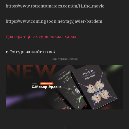
https://www.rottentomatoes.com/m/f1_the_movie
https://www.comingsoon.net/tag/javier-bardem
Дэлгэрэнгүйг эх сурвалжаас харах
Эх сурвалжийг нээх ↓
- Зар сурталчилгаа -