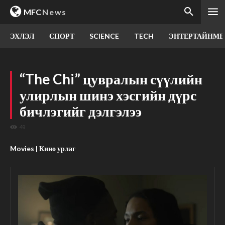
MFC
News
ЭХЛЭЛ
СПОРТ
SCIENCE
TECH
ЭНТЕРТАЙНМЕ
“The Chi” цувралын сүүлийн
улирлын шинэ хэсгийн дүрс
бичлэгийг дэлгэлээ
49
Movies | Кино урлаг