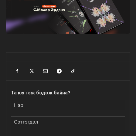
Та юу гэж бодож байна?
Нэр