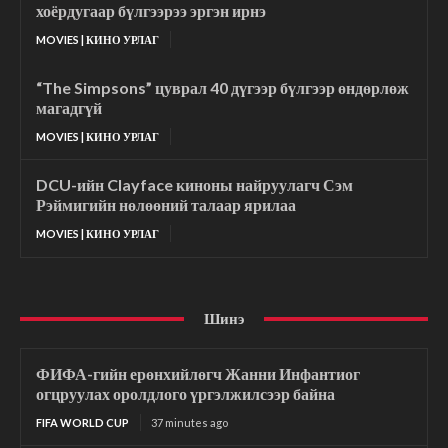
хоёрдугаар бүлгээрээ эргэн ирнэ
MOVIES | КИНО УРЛАГ
“The Simpsons” цуврал 40 дүгээр бүлгээр өндөрлөж
магадгүй
MOVIES | КИНО УРЛАГ
DCU-ийн Clayface киноны найруулагч Сэм
Рэймигийн нөлөөний талаар ярилаа
MOVIES | КИНО УРЛАГ
Шинэ
ФИФА-гийн ерөнхийлөгч Жанни Инфантиог
огцруулах оролдлого үргэлжилсээр байна
FIFA WORLD CUP
37 minutes ago