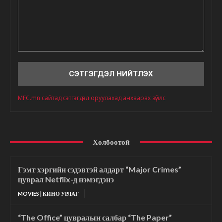
Сэтгэгдэл
MFC.mn сайтад сэтгэгдэл оруулахад анхаарах зүйлс
Холбоотой
Гэмт хэргийн сэдэвтэй алдарт “Major Crimes”
цуврал Netflix-д нэмэгдэнэ
MOVIES | КИНО УРЛАГ
“The Office” цувралын салбар “The Paper”