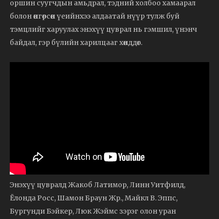
оршин суугчдын амьдрал, тэдний холбоо хамаарал
болон өнгөрсөн үеийнхээ алдаатай нүүр тулж буй
тэмцлийг харуулах энэхүү цуврал нь гэмшил, үнэнч
байдал, гэр бүлийн харилцааг хөнддөг.
Энэхүү цувралд Жакоб Латимор, Линн Уитфилд,
Ёлонда Росс, Шамон Браун Жр., Майкл В. Эппс,
Бургунди Бэйкер, Люк Жэймс зэрэг олон уран