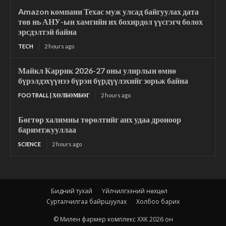
Amazon компани Техас муж улсад байгуулах дата
төв нь АНУ-ын хамгийн их бохирдол үүсгэгч болох
эрсдэлтэй байна
TECH
2 hours ago
Майкл Каррик 2026-27 оны улирлын өмнө
бүрэлдэхүүнээ бүрэн бүрдүүлэхийг зорьж байна
FOOTBALL | ХӨЛБӨМБӨГ
2 hours ago
Бөгтөр халимны төрөлтийг анх удаа дроноор
баримтжууллаа
SCIENCE
2 hours ago
Бидний тухай
Үйлчилгээний нөхцөл
Сурталчилгаа байршуулах
Холбоо барих
© Милен фармер комплекс ХХК 2026 он