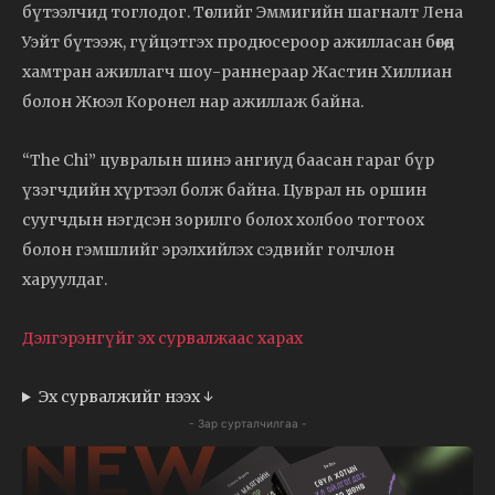
бүтээлчид тоглодог. Төслийг Эммигийн шагналт Лена
Уэйт бүтээж, гүйцэтгэх продюсероор ажилласан бөгөөд
хамтран ажиллагч шоу-раннераар Жастин Хиллиан
болон Жюэл Коронел нар ажиллаж байна.
“The Chi” цувралын шинэ ангиуд баасан гараг бүр
үзэгчдийн хүртээл болж байна. Цуврал нь оршин
суугчдын нэгдсэн зорилго болох холбоо тогтоох
болон гэмшлийг эрэлхийлэх сэдвийг голчлон
харуулдаг.
Дэлгэрэнгүйг эх сурвалжаас харах
Эх сурвалжийг нээх ↓
- Зар сурталчилгаа -