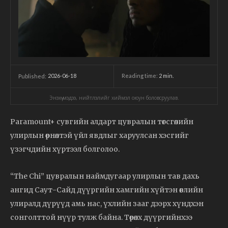
2026-06-18
Reading time:
2
min.
Published:
Энэхүү мэдээ, нийтлэлийг хиймэл оюун боловсруулав.
Paramount+ сувгийн алдарт цувралын төгсгөлийн
улирлын өрнөлтэй үйл явдлыг харуулсан хэсгийг
үзэгчдийн хүртээл болголоо.
“The Chi” цувралын наймдугаар улирлын тав дахь
ангид Саут-Сайд дүүргийн хамгийн хүйтэн өвлийн
улиралд дүрүүд амь нас, үхлийн зааг дээрх хүндхэн
сонголттой нүүр тулж байна. Төрөлх дүүргийнхээ