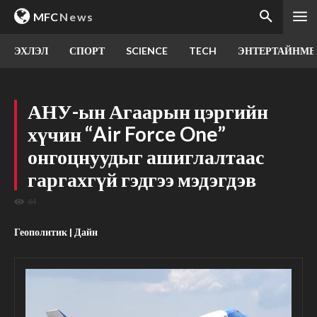
MFC
News
ЭХЛЭЛ
СПОРТ
SCIENCE
TECH
ЭНТЕРТАЙНМЕ
АНУ-ын Агаарын цэргийн
хүчин “Air Force One”
онгоцнуудыг ашиглалтаас
гаргахгүй гэдгээ мэдэгдэв
44
Геополитик | Дайн