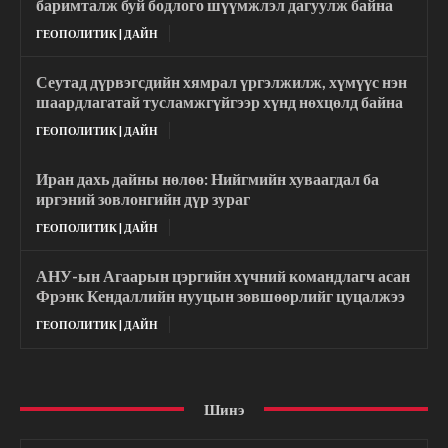
баримталж буй бодлого шүүмжлэл дагуулж байна
ГЕОПОЛИТИК | ДАЙН
Сеутад дүрвэгсдийн хямрал үргэлжилж, хүмүүс нэн
шаардлагатай тусламжгүйгээр хүнд нөхцөлд байна
ГЕОПОЛИТИК | ДАЙН
Иран дахь дайны нөлөө: Нийгмийн хуваагдал ба
иргэний зовлонгийн дүр зураг
ГЕОПОЛИТИК | ДАЙН
АНУ-ын Агаарын цэргийн хүчний командлагч асан
Фрэнк Кендаллийн нууцын зөвшөөрлийг цуцалжээ
ГЕОПОЛИТИК | ДАЙН
Шинэ