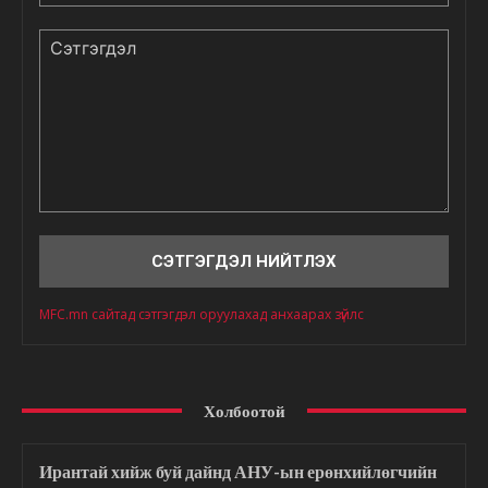
Сэтгэгдэл
MFC.mn сайтад сэтгэгдэл оруулахад анхаарах зүйлс
Холбоотой
Ирантай хийж буй дайнд АНУ-ын ерөнхийлөгчийн