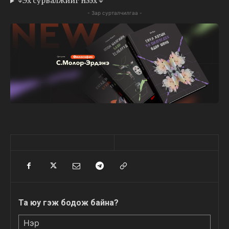
↓Эх сурвалжийг нээх ↓
- Зар сурталчилгаа -
Та юу гэж бодож байна?
Нэр