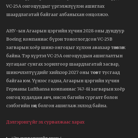
VC-25A онгоцуудыг үргэлжлүүлэн ашиглах
шаардлагатай байгааг албаныхан онцолжээ.
АНУ-ын Агаарын цэргийн хүчин 2028 оны дундуур
Boeing компаниас бүрэн тоноглогдсон VC-25B
загварын хоёр шинэ онгоцыг хүлээн авахаар төлөвлөж
байна. Тэр хүртэл VC-25A онгоцуудын ашиглалтын
хугацааг сунгах зорилгоор шаардлагатай засвар,
шинэчлэлтүүдийг хийхээр 2027 оны төсөвт тусгаад
байгаа юм. Үүнээс гадна, Агаарын цэргийн хүчин
Германы Lufthansa компаниас 747-8i загварын хоёр
онгоц худалдан авч, нисэх багийн сургалт болон
сэлбэгийн нөөц болгон ашиглаж эхлээд байна.
Дэлгэрэнгүйг эх сурвалжаас харах