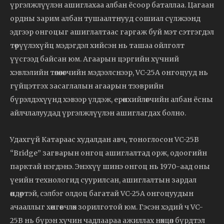
үргэлжлүүлэн ашиглахаа албан ёсоор баталлаа. Цагаан
ордны зарим албан тушаалтнууд сошиал сүлжээнд
эдгээр онгоцыг ашиглалтаас гаргаж буй мэт сэтгэгдэл
төрүүлэхүйц мэдэгдэл хийсэн нь ташаа ойлголт
үүсгээд байсан юм. Агаарын цэргийн хүчний
хэвлэлийн төлөөлөгчийн мэдээлснээр, VC-25A онгоцууд нь
гүйцэтгэх засаглалын агаарын тээврийн
бүрэлдэхүүнд хэвээр үлдэж, ерөнхийлөгчийн албан ёсны
айлчлалуудад үргэлжлүүлэн ашиглагдах болно.
Удахгүй Катараас худалдан авч, тоноглосон VC-25B
“Bridge” загварын онгоц ашиглалтад орж, одоогийн
парктай нэгдэнэ. Энэхүү шинэ онгоц нь 1970-аад оны
үеийн технологид суурилсан, ашиглалтын зардал
өндөртэй, сэлбэг олдоц багатай VC-25A онгоцуудын
ачааллыг хөнгөвчлөх зорилготой юм. Гэсэн хэдий ч VC-
25B нь бүрэн хүчин чадлаараа ажиллах нөхцөл бүрдтэл