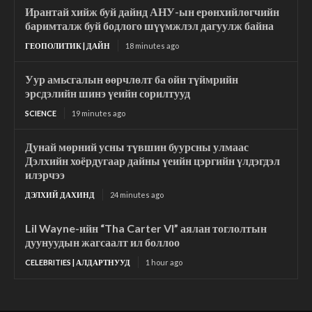
Ирантай хийж буй дайнд АНУ-ын ерөнхийлөгчийн
баримталж буй бодлого шүүмжлэл дагуулж байна
ГЕОПОЛИТИК | ДАЙН
18 minutes ago
Уур амьсгалын өөрчлөлт ба ойн түймрийн
эрсдэлийн шинэ үеийн сорилтууд
SCIENCE
19 minutes ago
Дунай мөрний усны түвшин буурсны улмаас
Дэлхийн хоёрдугаар дайны үеийн цэргийн үлдэгдэл
илэрчээ
ДЭЛХИЙ ДАХИНД
24 minutes ago
Lil Wayne-ийн “Tha Carter VI” аялан тоглолтын
дуунуудын жагсаалт ил боллоо
CELEBRITIES | АЛДАРТНУУД
1 hour ago