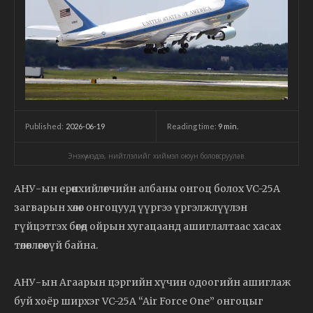
2026-06-19
Reading time:
9
min.
Published:
Энэхүү мэдээ, нийтлэлийг хиймэл оюун боловсруулав.
АНУ-ын ерөнхийлөгчийн албаны онгоц болох VC-25A
загварын хөлөг онгоцууд үүргээ үргэлжлүүлэн
гүйцэтгэх бөгөөд ойрын хугацаанд ашиглалтаас хасах
төлөвлөгөөгүй байна.
АНУ-ын Агаарын цэргийн хүчин одоогийн ашиглаж
буй хоёр ширхэг VC-25A “Air Force One” онгоцыг