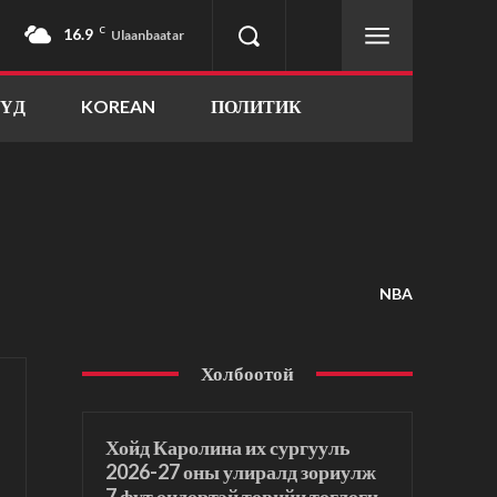
16.9
C
Ulaanbaatar
ҮҮД
KOREAN
ПОЛИТИК
NBA
Холбоотой
Хойд Каролина их сургууль
2026-27 оны улиралд зориулж
7 фут өндөртэй төвийн тоглогч