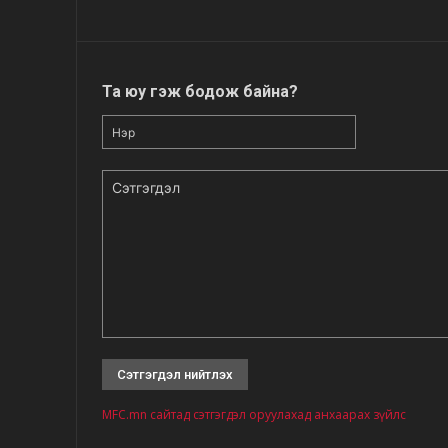
Та юу гэж бодож байна?
Нэр
Сэтгэгдэл
MFC.mn сайтад сэтгэгдэл оруулахад анхаарах зүйлс