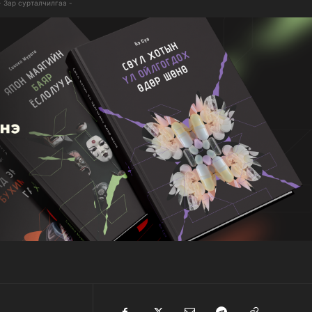
- Зар сурталчилгаа -