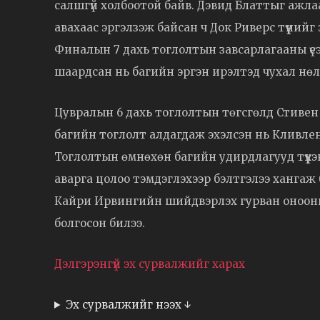
салшгүй холбоотой байв. Дэвид Блаттыг ажлаа
авахаас эргэлзэж байсан ч Док Риверс түүний
Финалын 7 дахь тоглолтын завсарлагааны үеэ
шаардсан нь багийн эргэн ирэлтэд чухал нөлөө
Цувралын 6 дахь тоглолтын төгсгөлд Стивен 
багийн тоглолт алдагдаж эхэлсэн нь Кливленд
Тоглолтын өмнөхөн багийн удирдлагууд түүх
аварга цолоо тэмдэглэхээр бэлтгэлээ хангаж
Кайри Ирвингийн шийдвэрлэх гурван онооны
болгосон билээ.
Дэлгэрэнгүй эх сурвалжийг харах
Эх сурвалжийг нээх ↓