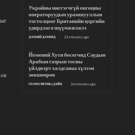
Украйны нисгэгчгүй онгоцны
операторуудын урамшууллын
тогтолцоог Британийн цэргийн
хыг
удирдлага шүүмжилжээ
23 minutes ago
ДЭЛХИЙ ДАХИНД
Йемений Хути босогчид Саудын
Арабын газрын тосны
үйлдвэрт халдсанаа хүлээн
зөвшөөрөв
лон
26 minutes ago
ГЕОПОЛИТИК | ДАЙН