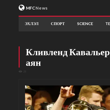
MFC
News
ЭХЛЭЛ
СПОРТ
SCIENCE
T
Кливленд Кавальерс
аян
28