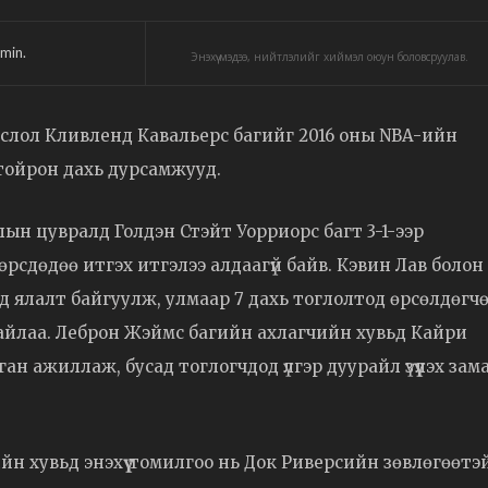
min.
Энэхүү мэдээ, нийтлэлийг хиймэл оюун боловсруулав.
слол Кливленд Кавальерс багийг 2016 оны NBA-ийн
н тойрон дахь дурсамжууд.
н цувралд Голдэн Стэйт Уорриорс багт 3-1-ээр
өөрсдөдөө итгэх итгэлээ алдаагүй байв. Кэвин Лав болон
 ялалт байгуулж, улмаар 7 дахь тоглолтод өрсөлдөгч
байлаа. Леброн Жэймс багийн ахлагчийн хувьд Кайри
н ажиллаж, бусад тоглогчдод үлгэр дуурайл үзүүлэх зам
н хувьд энэхүү томилгоо нь Док Риверсийн зөвлөгөөтэ