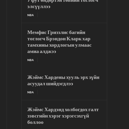
элсүүллээ
NBA
Мемфис Гриззлис багийн
тоглогч Брэндон Кларк хар
тамхины хордлогын улмаас
амиа алджээ
NBA
Жэймс Хардены хууль эрх зүйн
асуудал шийдэгдлээ
NBA
Жэймс Хардэнд холбогдох галт
зэвсгийн хэрэг хэрэгсэхгүй
боллоо