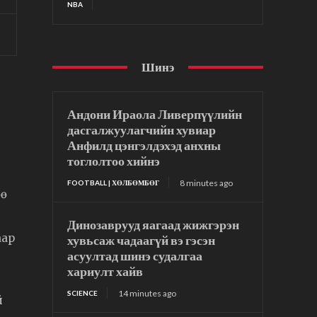
NBA
Шинэ
Андони Ираола Ливерпүүлийн
дасгалжуулагчийн хувиар
Анфилд цэнгэлдэхэд анхны
тоглолтоо хийнэ
8 minutes ago
FOOTBALL | ХӨЛБӨМБӨГ
өө
Динозаврууд яагаад жижгэрэн
аар
хувьсаж чадаагүй вэ гэсэн
асуултад шинэ судалгаа
хариулт хайв
14 minutes ago
SCIENCE
й