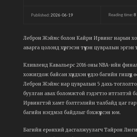
Reading time:
8
2026-06-19
Published:
Леброн Жэймс болон Кайри Ирвинг нарын хо
аварга цолонд хүргэсэн түүхэн цувралын эргэ
Кливленд Кавальерс 2016 оны NBA-ийн финалы
хожигдож байсан хүндхэн үедээ багийн гишүүд 
Леброн Жэймс нар цувралын 5 дахь тоглолтод
буулган авах боломжтой гэдэгтээ итгэлтэй 
Ирвингтэй хамт бэлтгэлийн талбайд цаг гарга
багийн нэгдмэл байдлыг бэхжүүлсэн юм.
Багийн ерөнхий дасгалжуулагч Тайрон Люгий