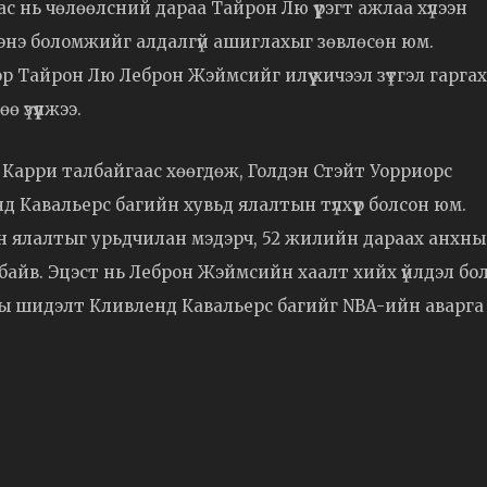
с нь чөлөөлсний дараа Тайрон Лю үүрэгт ажлаа хүлээн
г энэ боломжийг алдалгүй ашиглахыг зөвлөсөн юм.
р Тайрон Лю Леброн Жэймсийг илүү хичээл зүтгэл гарга
 үзүүлжээ.
Карри талбайгаас хөөгдөж, Голдэн Стэйт Уорриорс
 Кавальерс багийн хувьд ялалтын түлхүүр болсон юм.
эн ялалтыг урьдчилан мэдэрч, 52 жилийн дараах анхны
 байв. Эцэст нь Леброн Жэймсийн хаалт хийх үйлдэл бо
 шидэлт Кливленд Кавальерс багийг NBA-ийн аварга