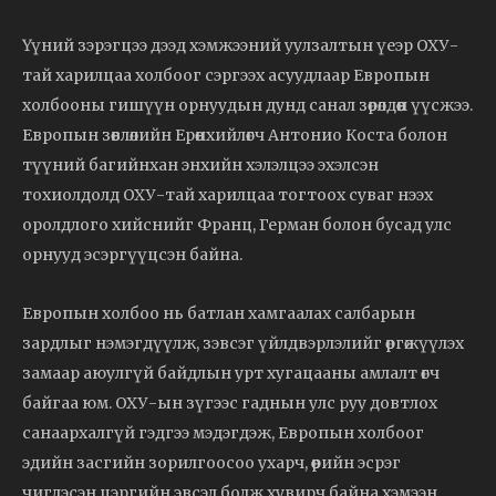
Үүний зэрэгцээ дээд хэмжээний уулзалтын үеэр ОХУ-
тай харилцаа холбоог сэргээх асуудлаар Европын
холбооны гишүүн орнуудын дунд санал зөрөлдөөн үүсжээ.
Европын зөвлөлийн Ерөнхийлөгч Антонио Коста болон
түүний багийнхан энхийн хэлэлцээ эхэлсэн
тохиолдолд ОХУ-тай харилцаа тогтоох суваг нээх
оролдлого хийснийг Франц, Герман болон бусад улс
орнууд эсэргүүцсэн байна.
Европын холбоо нь батлан хамгаалах салбарын
зардлыг нэмэгдүүлж, зэвсэг үйлдвэрлэлийг өргөжүүлэх
замаар аюулгүй байдлын урт хугацааны амлалт өгч
байгаа юм. ОХУ-ын зүгээс гаднын улс руу довтлох
санаархалгүй гэдгээ мэдэгдэж, Европын холбоог
эдийн засгийн зорилгоосоо ухарч, өөрийн эсрэг
чиглэсэн цэргийн эвсэл болж хувирч байна хэмээн