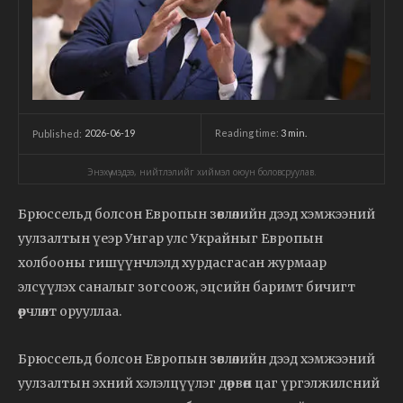
2026-06-19
Reading time:
3
min.
Published:
Энэхүү мэдээ, нийтлэлийг хиймэл оюун боловсруулав.
Брюссельд болсон Европын зөвлөлийн дээд хэмжээний
уулзалтын үеэр Унгар улс Украйныг Европын
холбооны гишүүнчлэлд хурдасгасан журмаар
элсүүлэх саналыг зогсоож, эцсийн баримт бичигт
өөрчлөлт орууллаа.
Брюссельд болсон Европын зөвлөлийн дээд хэмжээний
уулзалтын эхний хэлэлцүүлэг дөрвөн цаг үргэлжилсний