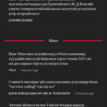
залгамжлагчаараа дэд Ерөнхийлөгч Ж.Д.Вэнсийг
сонгох сонирхолтой байгаагаа хаалттай уулзалтын
үеэр илэрхийлжээ
ДЭЛХИЙ ДАХИНД
Шинэ
Нью-Мексико мужийн шүүх Meta компанид
хүүхдийн аюулгүй байдлын хэрэгт нэмж 567 сая
ам.долларын торгууль ногдууллаа
TECH
4 minutes ago
Сөнөөгч онгоцны үйл ажиллагааны дээд өндөр буюу
“service ceiling” гэж юу вэ?
ЦЭРЭГ БАЙЛДААНЫ ЗЭР ЗЭВСЭГ, ТЕХНОЛОГИ
27 minutes ago
Энтони Жошуа болон Тайсон Фьюри нарын