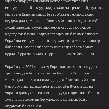
эцэст Унгар улсын санал болгосноор Украйны
гишүүнчлэлийн асуудлаарх заалтыг өөрчлөн найруулжээ.
Унгарын Ерөнхий сайд Петер Мадьяр өөрийн цахим
хуудсаараа дамжуулан “элсэх үйл явцыг түргэтгэх”
тухай заалтыг сүүлчийн мөчид хасуулсан гэдгээ
мэдэгдсэн байна. Хэдийгээр эцсийн баримт бичигт
Украйны гишүүнчлэлийн хүсэлтийг дэмжсэн хэвээр
байгаа ч Брюсселийг элсэх үйл явцыг “аль болох
хурдан” урагшлуулахыг уриалсан хэсгийг хасжээ.
Украйн улс 2027 он гэхэд Европын холбооны бүрэн
эрхт гишүүн болох хүсэлтэй байгаа ч Унгар улс элсэх
үйл явцад 10-15 жил шаардагдаж болзошгүй гэсэн
байр суурийг илэрхийлж ирсэн. Мөн Будапешт нь
Украйн дахь угсаатны унгарчуудын эрх ашиг болон
тус улсад зэвсэг нийлүүлэхээс татгалзах байр
суурьтай байгаа юм.