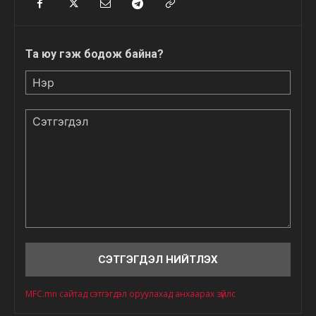
Та юу гэж бодож байна?
Нэр
Сэтгэгдэл
MFC.mn сайтад сэтгэгдэл оруулахад анхаарах зүйлс