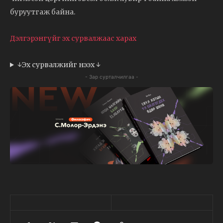
буруутгаж байна.
Дэлгэрэнгүйг эх сурвалжаас харах
↓Эх сурвалжийг нээх ↓
- Зар сурталчилгаа -