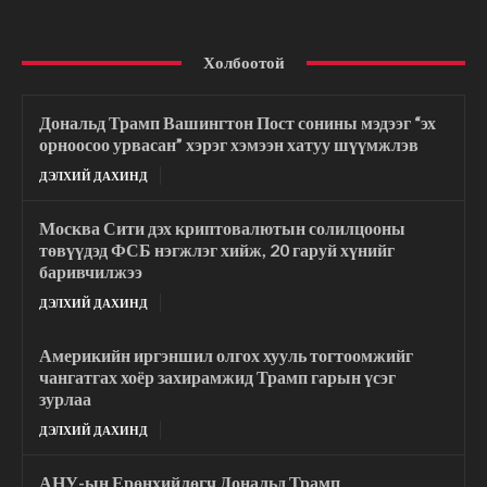
Холбоотой
Дональд Трамп Вашингтон Пост сонины мэдээг “эх
орноосоо урвасан” хэрэг хэмээн хатуу шүүмжлэв
ДЭЛХИЙ ДАХИНД
Москва Сити дэх криптовалютын солилцооны
төвүүдэд ФСБ нэгжлэг хийж, 20 гаруй хүнийг
баривчилжээ
ДЭЛХИЙ ДАХИНД
Америкийн иргэншил олгох хууль тогтоомжийг
чангатгах хоёр захирамжид Трамп гарын үсэг
зурлаа
ДЭЛХИЙ ДАХИНД
АНУ-ын Ерөнхийлөгч Дональд Трамп