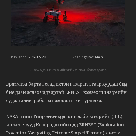
2026-06-20
Reading time:
4
min.
Published:
Энэхүү мэдээ, нийтлэлийг хиймэл оюун боловсруулав.
Эрдэмтэд бартаа саад ихтэй газар нутгаар хурдан бөгөөд
бие даан аялах чадвартай ERNEST хэмээх шинэ үеийн
судалгааны роботыг амжилттай туршлаа.
NASA-гийн Тийрэлтэт хөдөлгөөний лабораторийн (JPL)
инженерүүд Колорадогийн цөлд ERNEST (Exploration
Rover for Navigating Extreme Sloped Terrain) хэмээх