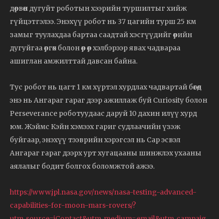
дөрвөн дугуйт роботын хээрийн туршилтыг хийж
гүйцэтгэлээ. Энэхүү робот нь 37 цагийн турш 25 км
замыг туулахдаа бартаа саадтай хэсгүүдийг өөрийн
дугуйгаа өргөх болон өөр өөр хэлбэрээр явах чадвараа
ашиглан амжилттай давсан байна.
Тус робот нь цагт 1 км хүртэл хурдлах чадвартай бөгөөд
энэ нь Ангараг гараг дээр ажиллаж буй Curiosity болон
Perseverance роботуудаас даруй 10 дахин илүү хурд
юм. Жэймс Кэйн хэмээх гариг судлаачийн үзэж
буйгаар, энэхүү тээврийн хэрэгсэл нь Сар эсвэл
Ангараг гараг дээрх урт хугацааны шинжлэх ухааны
аялалыг бодит болгох боломжтой ажээ.
https://www.jpl.nasa.gov/news/nasa-testing-advanced-
capabilities-for-moon-mars-rovers/?
utm_source=iContact&utm_medium=email&utm_campaig