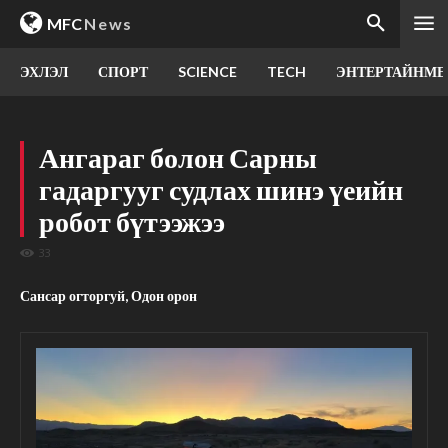
MFC
News
ЭХЛЭЛ
СПОРТ
SCIENCE
TECH
ЭНТЕРТАЙНМЕ
Ангараг болон Сарны
гадаргууг судлах шинэ үеийн
робот бүтээжээ
33
Сансар огторгуй, Одон орон