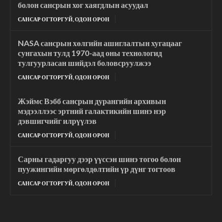
болон сансрын хог хаягдлын асуудал
САНСАР ОГТОРГУЙ, ОДОН ОРОН
NASA сансрын хөлгийн ашиглалтын хугацааг
сунгахын тулд 1970-аад оны технологид
тулгуурласан шийдэл боловсруулжээ
САНСАР ОГТОРГУЙ, ОДОН ОРОН
Жэймс Вэбб сансрын дурангийн архивын
мэдээллээс эртний галактикийн шинэ нэр
дэвшигчийг илрүүлэв
САНСАР ОГТОРГУЙ, ОДОН ОРОН
Сарны гадаргуу дээр үүссэн шинэ тогоо болон
пуужингийн мөргөлдөлтийн үр дүнг тогтоов
САНСАР ОГТОРГУЙ, ОДОН ОРОН