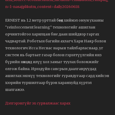
n=1-nasajpl&utm_content=daily20260618
ERNEST нь 1.2 метр урттай бөгөөд хиймэл оюун ухааны
“reinforcement learning” технологийг ашиглан
орчинтойгоо харилцан бие даан шийдвэр гаргах
чадвартай. Роботын багийн ахлагч Хари Наяр болон
технологич Исса Неснас нарын тайлбарласнаар, уг
систем нь бартаат газар болон гэрэлтүүлгийн янз
бүрийн нөхцөлд илүү хол замыг туулах боломжийг
олгож байна. Ирээдүйн сансрын даалгавруудад
ашиглах энэхүү технологийг гуравдугаар сард хийсэн
хээрийн туршилтаар бүрэн харанхуйд хүртэл
шалгажээ.
Дэлгэрэнгүйг эх сурвалжаас харах