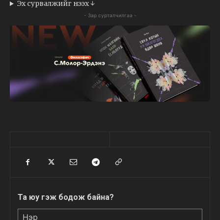
Эх сурвалжийг нээх ↓
- Зар сурталчилгаа -
Та юу гэж бодож байна?
Нэр