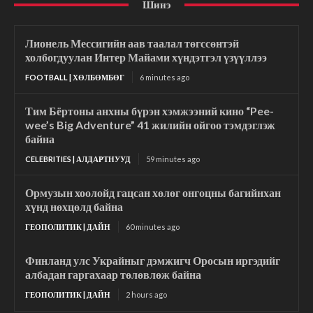
Шинэ
Лионель Мессигийн аав таалал төгссөнтэй
холбогдуулан Интер Майами хүндэтгэл үзүүллээ
FOOTBALL | ХӨЛБӨМБӨГ
6 minutes ago
Тим Бёртоны анхны бүрэн хэмжээний кино “Pee-
wee’s Big Adventure” 41 жилийн ойгоо тэмдэглэж
байна
CELEBRITIES | АЛДАРТНУУД
59 minutes ago
Ормузын хоолойд гацсан хөлөг онгоцны багийнхан
хүнд нөхцөлд байна
ГЕОПОЛИТИК | ДАЙН
60 minutes ago
Финланд улс Украйныг дэмжигч Оросын иргэдийг
албадан гаргахаар төлөвлөж байна
ГЕОПОЛИТИК | ДАЙН
2 hours ago