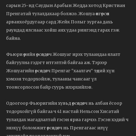
сарын 25-нд Саудын Арабын Жедда хотод Кристиан
Пренгатай тулалдахаар болжээ. Жошуа өнгөрсөн
арванхоёрдугаар сард Жейк Полыг зургаа дахь
раундад ялснаас хойш анх удаа рингэнд гарах гэж
байна.
Фьюри өөрийн өрсөлдөгч Жошуаг ирэх тулаандаа ялалт
байгуулна гэдэгт итгэлтэй байгаа аж. Тэрээр
Жошуагийн өрсөлдөгч Пренгаг “хаалгач” төдий хүн
хэмээн тодорхойлж, тулааны чансааг үл
тоомсорлосон байр суурь илэрхийлэв.
Одоогоор Фьюригийн хувьд өрсөлдөгч нь албан ёсоор
тодорхойгүй байгаа ч 41 настай Нельсон Хисатай
тулалдах магадлалтай гэсэн яриа гарчээ. Гэсэн хэдий ч
энэхүү боломжит өрсөлдөгч нь Пренгагаас илүү
аюултайд тооцогдохгүй юм.