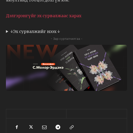
Дэлгэрэнгүйг эх сурвалжаас харах
↓Эх сурвалжийг нээх ↓
- Зар сурталчилгаа -