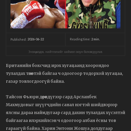
2026-06-22
Reading time:
2
min.
Published:
Энэхүү мэдээ, нийтлэлийг хиймэл оюун боловсруулав.
Британийн боксчид ирэх хугацаанд хоорондоо
тулалдах төлөвтэй байгаа ч одоогоор тодорхой хугацаа,
газар товлогдоогүй байна.
Тайсон Фьюри дөрөвдүгээр сард Арсланбек
Махмудовыг шүүгчдийн санал нэгтэй шийдвэрээр
ялсны дараа наймдугаар сард дахин тулалдах хүсэлтэй
байгаагаа илэрхийлсэн ч одоогоор албан ёсны тов
гараагүй байна. Харин Энтони Жошуа долдугаар