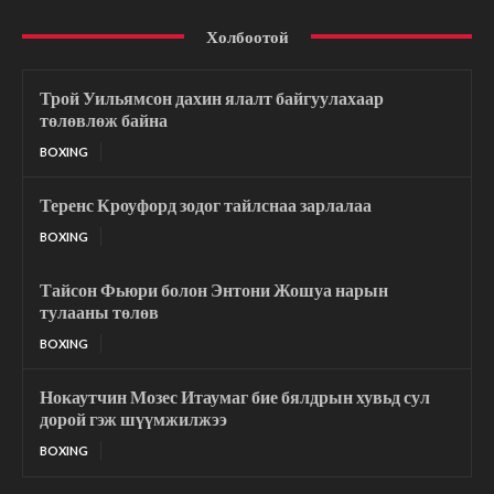
Холбоотой
Трой Уильямсон дахин ялалт байгуулахаар
төлөвлөж байна
BOXING
Теренс Кроуфорд зодог тайлснаа зарлалаа
BOXING
Тайсон Фьюри болон Энтони Жошуа нарын
тулааны төлөв
BOXING
Нокаутчин Мозес Итаумаг бие бялдрын хувьд сул
дорой гэж шүүмжилжээ
BOXING