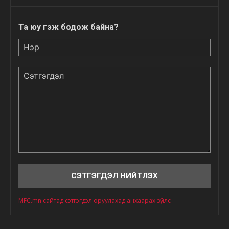
Та юу гэж бодож байна?
Нэр
Сэтгэгдэл
MFC.mn сайтад сэтгэгдэл оруулахад анхаарах зүйлс