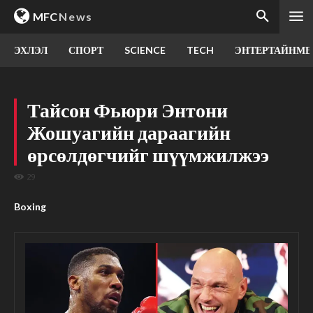
MFC
News
ЭХЛЭЛ
СПОРТ
SCIENCE
TECH
ЭНТЕРТАЙНМЕ
Тайсон Фьюри Энтони
Жошуагийн дараагийн
өрсөлдөгчийг шүүмжилжээ
29
Boxing