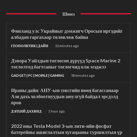
Шинэ
Финланд улс Украйныг дэмжигч Оросын иргэдийг
албадан гаргахаар төлөвлөж байна
ГЕОПОЛИТИК | ДАЙН
22 minutes ago
Дэвора Уайлдын тоглосон дүрүүд Space Marine 2
тоглолтод багтсаныг тоглогчид олж мэджээ
GADGET | PC | MOBILE | GAMING
58 minutes ago
Ираны дайн: АНУ-ын зэвсгийн нөөц багассанаар
Ази дахь холбоотнуудын аюулгүй байдал эрсдэлд
оров
ДЭЛХИЙ ДАХИНД
1 hour ago
2022 оны Tesla Model 3-ын лити-ийн фосфат
батерейны ашиглалтын хугацааны туршилтын үр