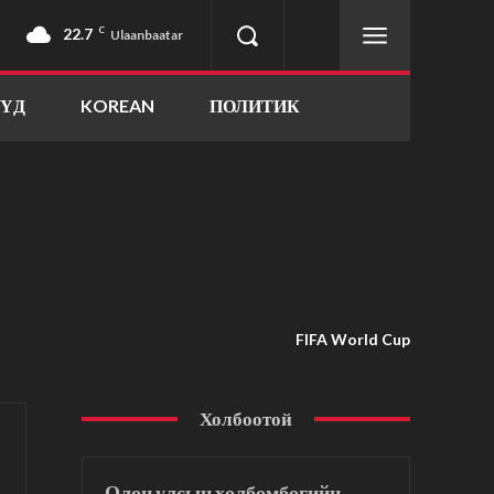
22.7
C
Ulaanbaatar
ҮҮД
KOREAN
ПОЛИТИК
FIFA World Cup
Холбоотой
Олон улсын хөлбөмбөгийн