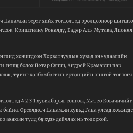
ч Панамын эсрэг хийх тоглолтод оролцсоноор шигшээ
мдэглэж, Криштиану Роналду, Бадер Аль-Мутава, Лионел
Англид хожигдсон Хорватчуудын хувьд энэ удаагийн
йн гишүүд болох Петар Сучич, Андрей Крамарич нар
 үнэлж, түүнийг хөлбөмбөгийн ертөнцийн онцгой тоглогч
глолтод 4-2-3-1 хувилбарыг сонгож, Матео Ковачичийг
 байна. Өрсөлдөгч Панамын хувьд Гана улсад хожигд
 авахын тулд бүх хүчээ дайчлах нь тодорхой.