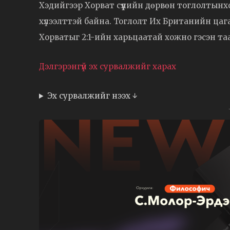
Хэдийгээр Хорват сүүлийн дөрвөн тоглолтынхоо
хүлээлттэй байна. Тоглолт Их Британийн ца
Хорватыг 2:1-ийн харьцаатай хожно гэсэн таа
Дэлгэрэнгүй эх сурвалжийг харах
Эх сурвалжийг нээх ↓