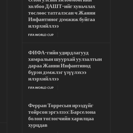
холбоо ДАШТ-ийг хувьчлах
төслөөс татгалзсан ч Жанни
Инфантиног дэмжиж буйгаа
илэрхийллээ
FIFA WORLD CUP
ФИФА-гийн удирдлагууд
хямралын шуурхай уулзалтын
дараа Жанни Инфантинод
бүрэн дэмжлэг үзүүлэхээ
илэрхийллээ
FIFA WORLD CUP
Ферран Торресын ирээдүйг
тойрсон эргэлзээ: Барселона
болон тоглогчийн харилцаа
хурцдав