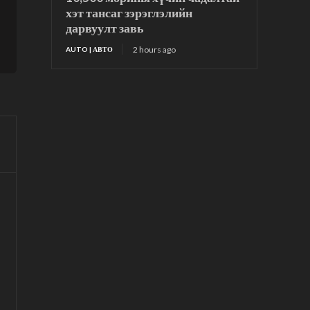
хэт тансаг зэрэглэлийн
дарвуулт завь
2 hours ago
AUTO | АВТО