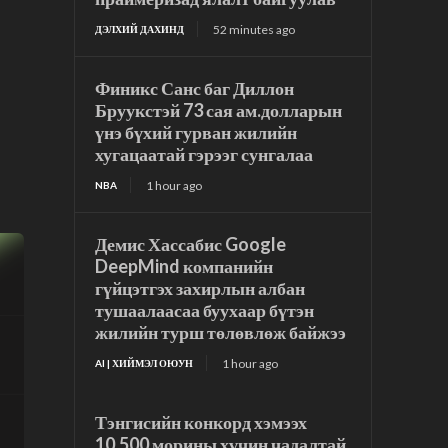
52 minutes ago
ДЭЛХИЙ ДАХИНД
Финикс Санс баг Диллон
Бруукстэй 73 сая ам.долларын
үнэ бүхий гурван жилийн
хугацаатай гэрээг сунгалаа
1 hour ago
NBA
Демис Хассабис Google
DeepMind компанийн
гүйцэтгэх захирлын албан
тушаалаасаа буухаар бүтэн
жилийн турш төлөвлөж байжээ
1 hour ago
AI | ХИЙМЭЛ ОЮУН
Тэнгисийн конкорд хэмээх
10,500 морины хүчин чадалтай