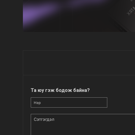
Та юу гэж бодож байна?
Нэр