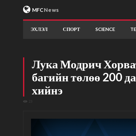
MFC
News
ЭХЛЭЛ
СПОРТ
SCIENCE
T
Лука Модрич Хорв
багийн төлөө 200 да
хийнэ
23