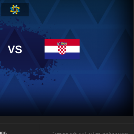
min.
Энэхүү мэдээ, нийтлэлийг хиймэл оюун боловсруулав.