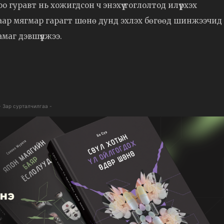
 гуравт нь хожигдсон ч энэхүү тоглолтод илүүрхэх
гаар мягмар гарагт шөнө дунд эхлэх бөгөөд шинжээчид
маг дэвшүүлжээ.
- Зар сурталчилгаа -