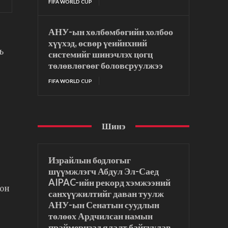
FIFA WORLD CUP
АНУ-ын хөлбөмбөгийн холбоо
хүүхэд, өсвөр үеийнхний
ь
системийг шинэчлэх цогц
төлөвлөгөөг боловсруулжээ
FIFA WORLD CUP
Шинэ
Израйлын бодлогыг
шүүмжлэгч Абдул Эл-Саед
AIPAC-ийн рекорд хэмжээний
сон
санхүүжилтийг даван туулж
АНУ-ын Сенатын суудлын
төлөөх Ардчилсан намын
праймеризад ялалт байгуулав