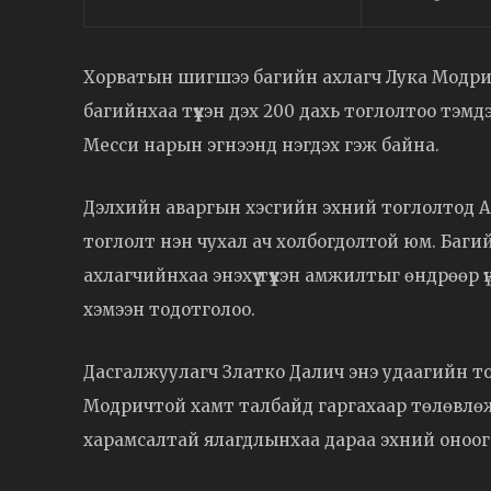
Хорватын шигшээ багийн ахлагч Лука Модри
багийнхаа түүхэн дэх 200 дахь тоглолтоо тэ
Месси нарын эгнээнд нэгдэх гэж байна.
Дэлхийн аваргын хэсгийн эхний тоглолтод 
тоглолт нэн чухал ач холбогдолтой юм. Баги
ахлагчийнхаа энэхүү түүхэн амжилтыг өндрөөр
хэмээн тодотголоо.
Дасгалжуулагч Златко Далич энэ удаагийн то
Модричтой хамт талбайд гаргахаар төлөвлөж
харамсалтай ялагдлынхаа дараа эхний оноогоо