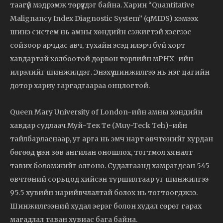
таагүй мэдрэмж төрүүлдэг байна. Харин “Quantitative
Malignancy Index Diagnostic System” (qMIDS) хэмээх
шинэ систем нь амны хөндийн сэжигтэй хэсгээс
сойзоор арчдас авч, тухайн эсэд илэрч буй хорт
хавдартай холбоотой дөрвөн төрлийн мРНХ-ийн
илрэлийг шинжилдэг. Энэхүү шинжилгээ нь нэг цагийн
дотор хариу гаргадгаараа онцлогтой.
Queen Mary University of London-ийн амны хөндийн
хавдар судлаач Муй-Тек Те (Muy-Teck Teh)-ийн
тайлбарласнаар, уг арга нь эмч нарт өвчтөнийг хурдан
бөгөөд үнэн зөв ангилан оношлох, тогтмол хяналт
тавих боломжийг олгоно. Судалгаанд хамрагдсан 545
өвчтөний сорьцод хийсэн туршилтаар уг шинжилгээ
95.5 хувийн нарийвчлалтай болох нь тогтоогджээ.
Шинжилгээний худал эерэг болон худал сөрөг гарах
магадлал таван хувиас бага байна.