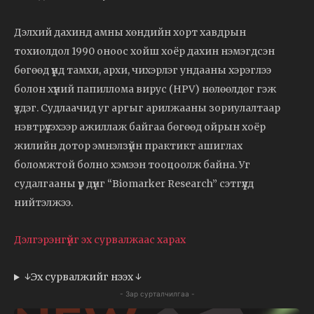
Дэлхий дахинд амны хөндийн хорт хавдрын
тохиолдол 1990 оноос хойш хоёр дахин нэмэгдсэн
бөгөөд үүнд тамхи, архи, чихэрлэг ундааны хэрэглээ
болон хүний папиллома вирус (HPV) нөлөөлдөг гэж
үздэг. Судлаачид уг аргыг арилжааны зориулалтаар
нэвтрүүлэхээр ажиллаж байгаа бөгөөд ойрын хоёр
жилийн дотор эмнэлзүйн практикт ашиглах
боломжтой болно хэмээн тооцоолж байна. Уг
судалгааны үр дүнг “Biomarker Research” сэтгүүлд
нийтэлжээ.
Дэлгэрэнгүйг эх сурвалжаас харах
↓Эх сурвалжийг нээх ↓
- Зар сурталчилгаа -