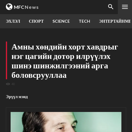
MFC
News
ЭХЛЭЛ
СПОРТ
SCIENCE
TECH
ЭНТЕРТАЙНМЕ
Амны хөндийн хорт хавдрыг
нэг цагийн дотор илрүүлэх
шинэ шинжилгээний арга
боловсрууллаа
40
Эрүүл мэнд