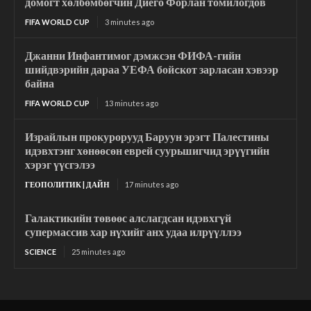
домогт хөлбөмбөгчин Диего Форлан томилогдов
FIFA WORLD CUP
3 minutes ago
Джанни Инфантимог дэмжсэн ФИФА-гийн
шийдвэрийн дараа УЕФА бойcкот зарласан хэвээр
байна
FIFA WORLD CUP
13 minutes ago
Израйлын прокурорууд Баруун эрэгт Палестины
идэвхтэнг хөнөөсөн еврей суурьшигчид эрүүгийн
хэрэг үүсгэлээ
ГЕОПОЛИТИК | ДАЙН
17 minutes ago
Галактикийн төвөөс алслагдсан идэвхгүй
супермассив хар нүхийг анх удаа илрүүллээ
SCIENCE
25 minutes ago