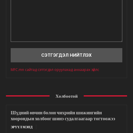
Сэтгэгдэл
MFC.mn сайтад сэтгэгдэл оруулахад анхаарах зүйлс
Холбоотой
Шүдний өвчин болон чихрийн шижингийн
хоорондын холбоог шинэ судалгаагаар тогтоожээ
ЭРҮҮЛ МЭНД