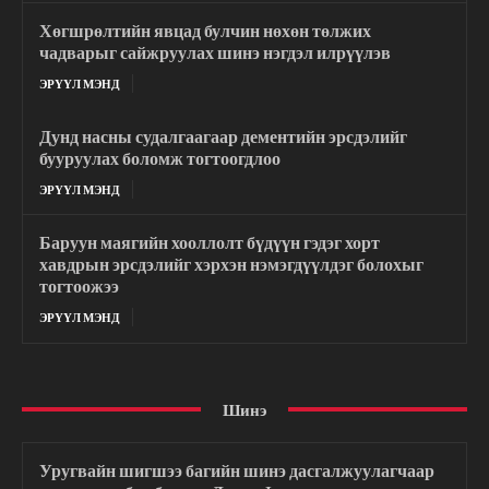
Хөгшрөлтийн явцад булчин нөхөн төлжих
чадварыг сайжруулах шинэ нэгдэл илрүүлэв
ЭРҮҮЛ МЭНД
Дунд насны судалгаагаар дементийн эрсдэлийг
бууруулах боломж тогтоогдлоо
ЭРҮҮЛ МЭНД
Баруун маягийн хооллолт бүдүүн гэдэг хорт
хавдрын эрсдэлийг хэрхэн нэмэгдүүлдэг болохыг
тогтоожээ
ЭРҮҮЛ МЭНД
Шинэ
Уругвайн шигшээ багийн шинэ дасгалжуулагчаар