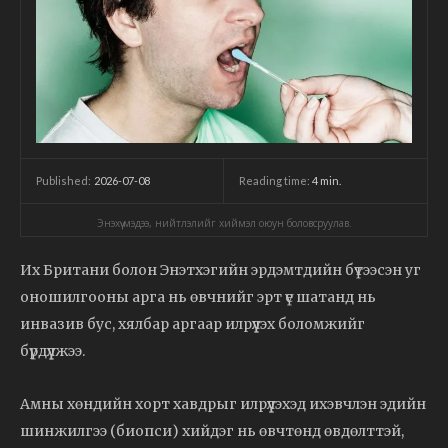
2026-07-08
Reading time:
4
min.
Published:
Энэхүү мэдээ, нийтлэлийг хиймэл оюун боловсруулав.
Их Британи болон Энэтхэгийн эрдэмтдийн бүтээсэн уг
оношилгооны арга нь өвчнийг эрт үе шатанд нь
инвазив бус, хялбар аргаар илрүүлэх боломжийг
бүрдүүлжээ.
Амны хөндийн хорт хавдрыг илрүүлэхэд ихэвчлэн эдийн
шинжилгээ (биопси) хийдэг нь өвчтөнд өвдөлттэй,