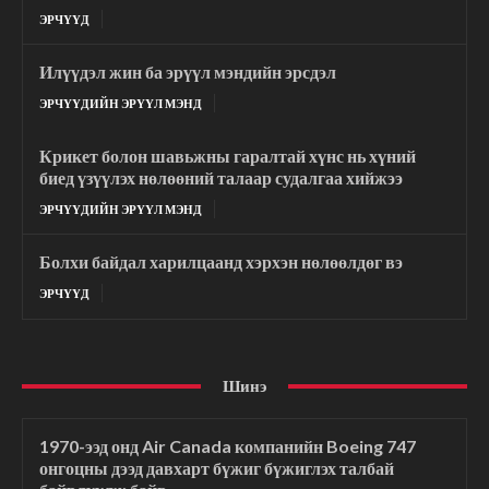
ЭРЧҮҮД
Илүүдэл жин ба эрүүл мэндийн эрсдэл
ЭРЧҮҮДИЙН ЭРҮҮЛ МЭНД
Крикет болон шавьжны гаралтай хүнс нь хүний
биед үзүүлэх нөлөөний талаар судалгаа хийжээ
ЭРЧҮҮДИЙН ЭРҮҮЛ МЭНД
Болхи байдал харилцаанд хэрхэн нөлөөлдөг вэ
ЭРЧҮҮД
Шинэ
1970-ээд онд Air Canada компанийн Boeing 747
онгоцны дээд давхарт бүжиг бүжиглэх талбай