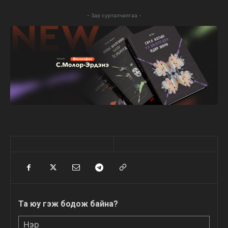
- Зар сурталчилгаа -
Та юу гэж бодож байна?
Нэр