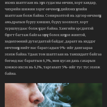
ихэнх шалтгаан нь зүрх судасны өвчин, хорт хавдар,
чихрийн шижин зэрэг өвчлөлүүд дийлэнх үхлийн
шалтгаан болж байна. Сонирхолтой нь эдгээр өвчлөлүүд
амьдралын буруу хэвшил, буруу хооллолт, хорт
зуршлуудаас болж үүсдэг байна. Хамгийн эрсдэлтэй
бүлэгт багтаж байгаа хүмүүс болох илүүдэл жинтэй,
хөдөлгөөний дутагдалтай байдаг, даралт нь ихддэг
өвчтөнүүд нийт нас барагсадын 9%-ийг дангаараа
эзэлж байна. Удаах том шалтгаан нь тамхидалт байгаа
бөгөөд нас баралтын 6,3%, мөн цусан дахь сахарын
хэмжээ ихсэх нь 6,1%, таргалалт 5%-ийг тус тус эзэлж
байна.