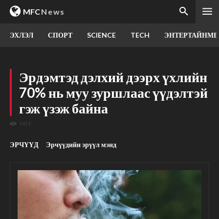
MFC
News
ЭХЛЭЛ
СПОРТ
SCIENCE
TECH
ЭНТЕРТАЙНМЕ
Эрдэмтэд дэлхий дээрх үхлийн
70% нь муу зуршлаас үүдэлтэй
гэж үзэж байна
1415
ЭРЧҮҮД
Эрчүүдийн эрүүл мэнд