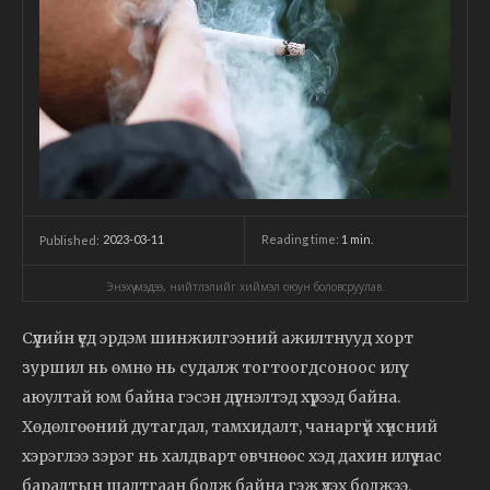
2023-03-11
Reading time:
1
min.
Published:
Энэхүү мэдээ, нийтлэлийг хиймэл оюун боловсруулав.
Сүүлийн үед эрдэм шинжилгээний ажилтнууд хорт
зуршил нь өмнө нь судалж тогтоогдсоноос илүү
аюултай юм байна гэсэн дүгнэлтэд хүрээд байна.
Хөдөлгөөний дутагдал, тамхидалт, чанаргүй хүнсний
хэрэглээ зэрэг нь халдварт өвчнөөс хэд дахин илүү нас
баралтын шалтгаан болж байна гэж үзэх болжээ.