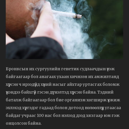
Бронксын их сургуулийн генетик судлаачдын үзэж
байгаагаар бол анагаах ухаан хичнээн их амжилтанд
хүрсэн ч ирээдүйд хүний насыг айхтар уртасгах боломж
үнэндээ байхгүй гэсэн дүгнэлтэд хүрсэн байна. Тэдний
баталж байгаагаар бол бие организм хөгширж үхжиж
эхлэхэд хүргэдэг гадаад болон дотоод нөлөөллүүд угаасаа
байдаг учраас 100 нас бол нэлээд дээд хязгаар юм гэж
онцолсон байна.