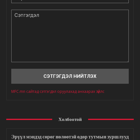
Сэтгэгдэл
MFC.mn сайтад сэтгэгдэл оруулахад анхаарах зүйлс
Холбоотой
Эрүүл мэндэд сөрөг нөлөөтэй өдөр тутмын зуршлууд