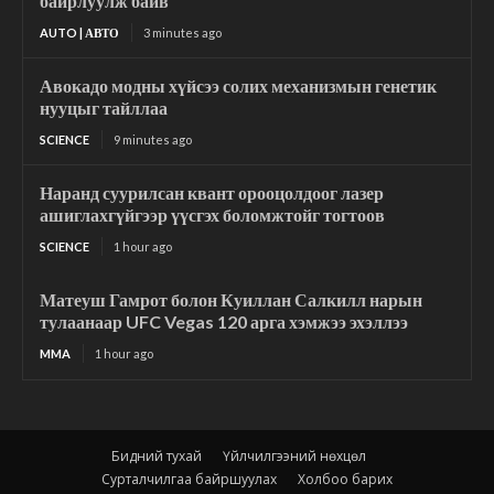
байрлуулж байв
AUTO | АВТО
3 minutes ago
Авокадо модны хүйсээ солих механизмын генетик
нууцыг тайллаа
SCIENCE
9 minutes ago
Наранд суурилсан квант орооцолдоог лазер
ашиглахгүйгээр үүсгэх боломжтойг тогтоов
SCIENCE
1 hour ago
Матеуш Гамрот болон Куиллан Салкилл нарын
тулаанаар UFC Vegas 120 арга хэмжээ эхэллээ
MMA
1 hour ago
Бидний тухай
Үйлчилгээний нөхцөл
Сурталчилгаа байршуулах
Холбоо барих