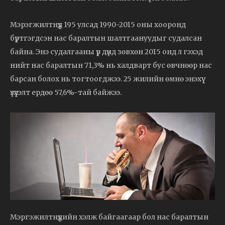
Мэрэгжилтнүүд 195 улсад 1990-2015 оны хооронд
бүртгэгдсэн нас баралтын шалтгаануудыг судалсан
байна. Энэ судалгааны үр дүнд зөвхөн 2015 онд л гэхэд
нийт нас баралтын 71,3% нь халдварт бус өвчнөөр нас
барсан болох нь тогтоогджээ. 25 жилийн өмнө энэхүү
үзүүлэлт ердөө 57,6%-тай байжээ.
Мэргэжилтнүүдийн хэлж байгаагаар бол нас баралтын