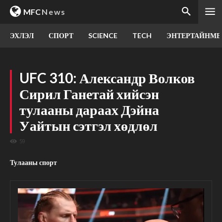
MFC
News
ЭХЛЭЛ
СПОРТ
SCIENCE
TECH
ЭНТЕРТАЙНМЕ
UFC 310: Александр Волков
Сирил Ганетай хийсэн
тулааны дараах Дэйна
Уайтын сэтгэл хөдлөл
59
Тулааны спорт