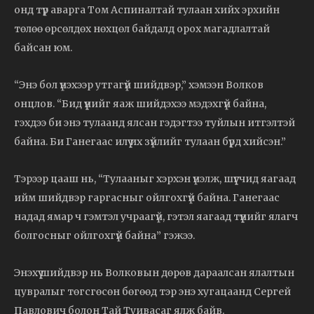
онд түр аварга Том Аспиналтай тулаан хийх эрхийн
төлөө өрсөлдөх нөхцөл байдалд орох магадлалтай
байсан юм.
“Энэ бол үнэхээр утгагүй шийдвэр,” хэмээн Волков
онцлов. “Бид үүнийг яаж шийдэхээ мэдэхгүй байна,
гэхдээ би энэ тулаанд ялсан гэдэгтээ туйлын итгэлтэй
байна. Би Ганегаас илүү их зүйлийг тулаан бүрд хийсэн.”
Тэрээр цааш нь, “Тулааныг хэрхэн үнэлж, шүүгчид яагаад
ийм шийдвэр гаргасныг ойлгохгүй байна. Ганегаас
надад ямар ч гэмтэл учраагүй, гэтэл яагаад түүнийг ялагч
болгосныг ойлгохгүй байна” гэжээ.
Энэхүү шийдвэр нь Волковын дөрөв дараалсан ялалтын
цувралыг төгсгөсөн бөгөөд тэр энэ хугацаанд Сергей
Павлович болон Тай Туивасаг ялж байв.