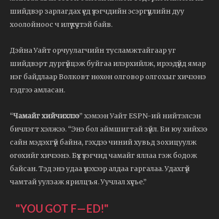
шийдвэр зарлагдах үед үзэгчдийн эсэргүүцлийн дуу
хоолойноос ч илүү хүчтэй байв.
Дэйна Уайт орчуулагчийн тусламжтайгаар уг
шийдвэрт дургүйцэж буйгаа илэрхийлж, ирээдүйд ямар
нэг байдлаар Волковт нөхөн олговор олгохыг хичээнэ
гэдгээ амласан.
“
Чамайг хийчихлээ
” хэмээн Уайт ESPN-ий нийтэлсэн
бичлэгт хэлжээ. “Энэ бол аймшигтай зүйл. Би юу хийхээ
сайн мэдэхгүй байна, гэхдээ чиний хувьд зохицуулж
өгөхийг хичээнэ. Бүх үзэгчид чамайг яллаа гэж бодож
байсан. Тэд энэ удаа үнэхээр алдаа гаргалаа. Удахгүй
чамтай уулзаж ярилцъя. Уучлал хүсье.”
"YOU GOT F—ED!"