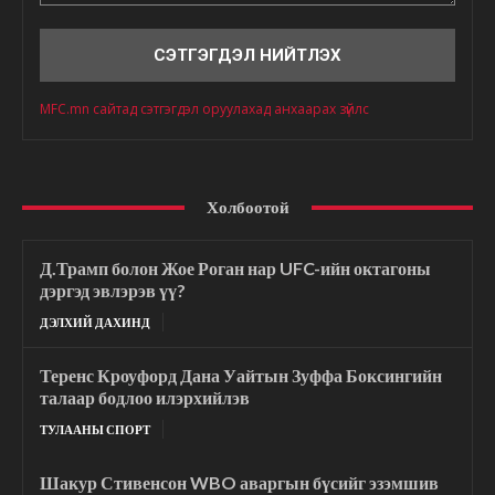
Сэтгэгдэл
MFC.mn сайтад сэтгэгдэл оруулахад анхаарах зүйлс
Холбоотой
Д.Трамп болон Жое Роган нар UFC-ийн октагоны
дэргэд эвлэрэв үү?
ДЭЛХИЙ ДАХИНД
Теренс Кроуфорд Дана Уайтын Зуффа Боксингийн
талаар бодлоо илэрхийлэв
ТУЛААНЫ СПОРТ
Шакур Стивенсон WBO аваргын бүсийг эзэмшив