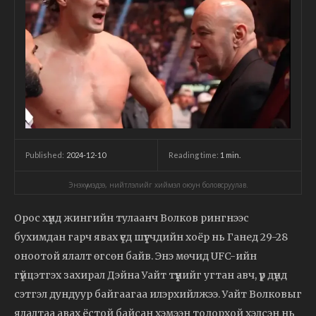
2024-12-10
Reading time:
1
min.
Published:
Энэхүү мэдээ, нийтлэлийг хиймэл оюун боловсруулав.
Орос хүнд жингийн тулаанч Волков рингнээс
бухимдан гарч явах үед шүүгчдийн хоёр нь Ганед 29-28
оноотой ялалт өгсөн байв. Энэ мөчид UFC-ийн
гүйцэтгэх захирал Дэйна Уайт түүнийг угтан авч, үр дүнд
сэтгэл дундуур байгаагаа илэрхийлжээ. Уайт Волковыг
ялалтаа авах ёстой байсан хэмээн тодорхой хэлсэн нь