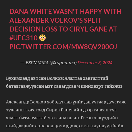
DANA WHITE WASN'T HAPPY WITH
ALEXANDER VOLKOV'S SPLIT
DECISION LOSS TO CIRYL GANE AT
#UFC310
PIC.TWITTER.COM/MW8QV200OJ
— ESPN MMA (@espnmma)
December 8, 2024
Бухимдалд автсан Волков: Ялалтаа хангалттай
баталгаажуулсан мэт санагдсан ч шийдвэрт гайхжээ
Александр Волков хоёрдугаар үеийг давуугаар дуусгаж,
тулааны төгсгөлд Сирил Ганегийн дээр гарсан тул
ялалт баталгаатай мэт санагдсан. Гэсэн ч шүүгчдийн
шийдвэрийг сонсоод цочирдож, сэтгэл дундуур байв.