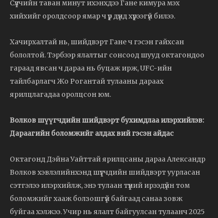
Сүүлчийн таван минут ихэнхдээ Гане кимура мэх
хийхийг оролдсоор ямар ч үр дүнд хүрээгүй билээ.
Хачирхалтай нь, шийдвэрт Гане ч гэсэн гайхсан
бололтой. Тэрбээр ялалтыг сонсоод шууд октагондоо
гараад явсан ч дараа нь буцаж ирж, UFC-ийн
тайлбарлагч Жо Рогантай тулааны дараах
ярилцлагадаа оролцсон юм.
Волков шүүгчдийн шийдвэрт бухимдлаа илэрхийлэв:
Дараагийн боломжийг алдах вий гэсэн айдас
Октагонд Дэйна Уайттай ярилцсаны дараа Александр
Волков хэвлэлийнхэнд шүүгчдийн шийдвэрт уурласан
сэтгэлээ илэрхийлж, энэ тулаан түүний ирээдүйн том
боломжийг хааж болзошгүй байгаад санаа зовж
буйгаа хэлжээ. Учир нь ялалт байгуулсан тулаанч 2025