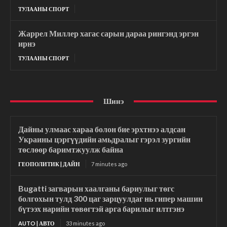
ТУЛААНЫ СПОРТ
Жаррел Миллер хагас сарын дараа рингэнд эргэн
ирнэ
ТУЛААНЫ СПОРТ
Шинэ
Дайны улмаас хараа болон бие эрхтнээ алдсан
Украины цэргүүдийн амьдралыг гэрэл зургийн
төслөөр баримтжуулж байна
ГЕОПОЛИТИК | ДАЙН
7 minutes ago
Bugatti загварын хаалганы бариулыг төгс
болгохын тулд 300 цаг зарцуулдаг нь гипер машин
бүтээх нарийн төвөгтэй арга барилыг илтгэнэ
AUTO | АВТО
33 minutes ago