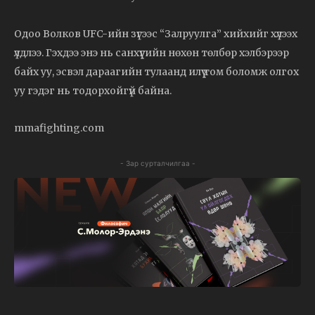
Одоо Волков UFC-ийн зүгээс “Залруулга” хийхийг хүлээх
үлдлээ. Гэхдээ энэ нь санхүүгийн нөхөн төлбөр хэлбэрээр
байх уу, эсвэл дараагийн тулаанд илүү том боломж олгох
уу гэдэг нь тодорхойгүй байна.
mmafighting.com
- Зар сурталчилгаа -