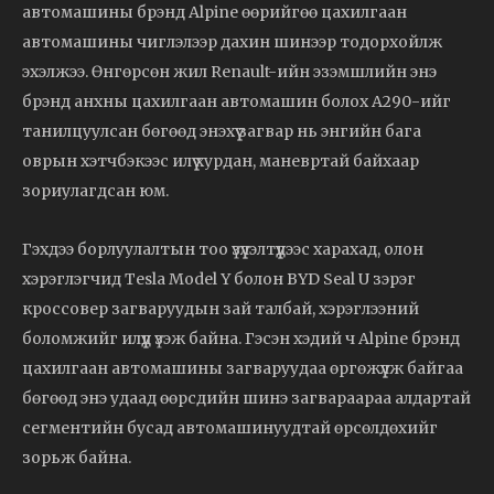
автомашины брэнд Alpine өөрийгөө цахилгаан
автомашины чиглэлээр дахин шинээр тодорхойлж
эхэлжээ. Өнгөрсөн жил Renault-ийн эзэмшлийн энэ
брэнд анхны цахилгаан автомашин болох A290-ийг
танилцуулсан бөгөөд энэхүү загвар нь энгийн бага
оврын хэтчбэкээс илүү хурдан, маневртай байхаар
зориулагдсан юм.
Гэхдээ борлуулалтын тоо үзүүлэлтүүдээс харахад, олон
хэрэглэгчид Tesla Model Y болон BYD Seal U зэрэг
кроссовер загваруудын зай талбай, хэрэглээний
боломжийг илүүд үзэж байна. Гэсэн хэдий ч Alpine брэнд
цахилгаан автомашины загваруудаа өргөжүүлж байгаа
бөгөөд энэ удаад өөрсдийн шинэ загвараараа алдартай
сегментийн бусад автомашинуудтай өрсөлдөхийг
зорьж байна.