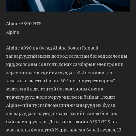
Alpine A390 GTS
Alpine
Alpine A390 нь бусад Alpine болон Renault
загваруудтай ижил дотоод засалтай бөгөөд жолооны
хүрд, жолооны сонголт, хянах самбарын электроник
зэрэг танил хэсгүүдийг агуулдаг. 31.2 см дижитал
хэмжигч кластер болон 30.5 см “портрет горим”
мэдээллийн дэлгэцтэй бөгөөд зарим физик
товчлуурууд жолооч руу чиглэсэн байдаг. Гэхдээ
Alpine-ийн тусгайлсан шинж чанарууд нь бусад
загваруудаас илүү өндөр зэрэглэлийн санал болгож
байгааг харуулдаг. Дээд зэрэглэлийн A390 GTS нь
массажны функцтэй Nappa арьсан Sabelt суудал, 13