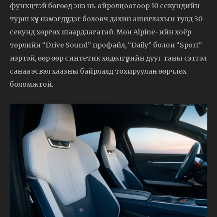
функцтэй бөгөөд энэ нь ойролцоогоор 10 секундийн
турш хүч нэмэгдүүлдэг боловч дахин ашиглахын тулд 30
секунд хөргөх шаардлагатай. Мөн Alpine-ийн хоёр
төрлийн “Drive Sound” профайл, “Daily” болон “Sport”
нэртэй, өөр өөр синтетик хөдөлгүүрийн дууг таны сэтгэл
санаа эсвэл хаазны байрлалд тохируулан өөрчлөх
боломжтой.