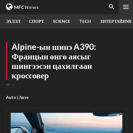
MFC
News
ЭХЛЭЛ
СПОРТ
SCIENCE
TECH
ЭНТЕРТАЙНМЕ
Alpine-ын шинэ A390:
Францын өнгө аясыг
шингээсэн цахилгаан
кроссовер
50
Auto | Авто