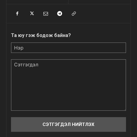
Та юу гэж бодож байна?
Нэр
Сэтгэгдэл