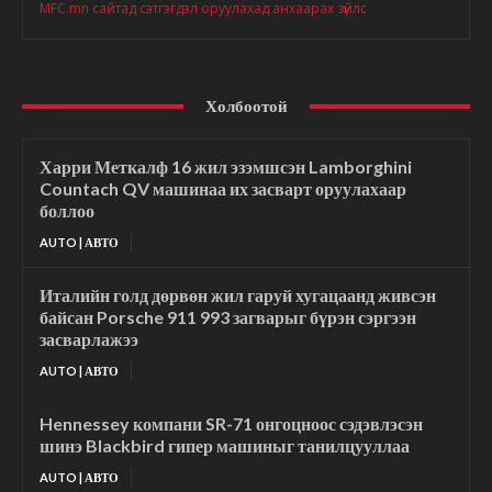
MFC.mn сайтад сэтгэгдэл оруулахад анхаарах зүйлс
Холбоотой
Харри Меткалф 16 жил эзэмшсэн Lamborghini
Countach QV машинаа их засварт оруулахаар
боллоо
AUTO | АВТО
Италийн голд дөрвөн жил гаруй хугацаанд живсэн
байсан Porsche 911 993 загварыг бүрэн сэргээн
засварлажээ
AUTO | АВТО
Hennessey компани SR-71 онгоцноос сэдэвлэсэн
шинэ Blackbird гипер машиныг танилцууллаа
AUTO | АВТО