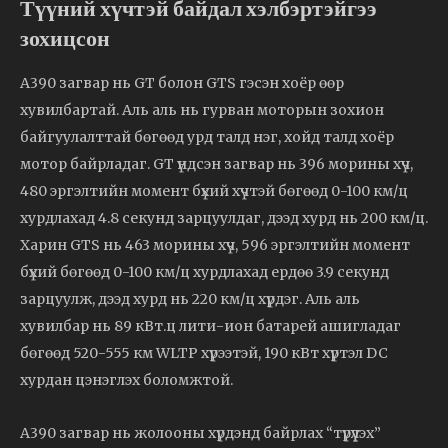
Түүний хүчтэй байдал хэлбэртэйгээ
зохицсон
A390 загвар нь GT болон GTS гэсэн хоёр өөр
хувилбартай. Аль аль нь гурван моторын зохион
байгуулалттай бөгөөд урд талд нэг, хойд талд хоёр
мотор байрладаг. GT үндсэн загвар нь 396 морины хүч,
480 эргэлтийн момент бүхий хүчтэй бөгөөд 0-100 км/ц
хурдлахад 4.8 секунд зарцуулдаг, дээд хурд нь 200 км/ц.
Харин GTS нь 463 морины хүч, 596 эргэлтийн момент
бүхий бөгөөд 0-100 км/ц хурдлахад ердөө 3.9 секунд
зарцуулж, дээд хурд нь 220 км/ц хүрдэг. Аль аль
хувилбар нь 89 кВт.ц лити-ион батарей ашигладаг
бөгөөд 520-555 км WLTP хүрээтэй, 190 кВт хүртэл DC
хурдан цэнэглэх боломжтой.
A390 загвар нь жолооны хүрдэнд байрлах “түрүүлэх”