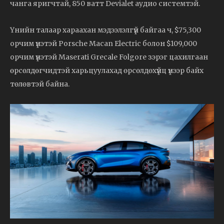
чанга яригчтай, 850 ватт Devialet аудио системтэй.
Үнийн талаар хараахан мэдээлэлгүй байгаа ч, $75,300
орчим үнэтэй Porsche Macan Electric болон $109,000
орчим үнэтэй Maserati Grecale Folgore зэрэг цахилгаан
өрсөлдөгчидтэй харьцуулахад өрсөлдөхүйц үнээр байх
төлөвтэй байна.