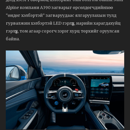
Alpine компани A390 загварыг өрсөлдөгчдийнхөө
“өндөг хэлбэртэй” загваруудаас ялгаруулахын тулд
гурвалжин хэлбэртэй LED гэрлүүд, нарийн харагдахуйц
гэрлүүд, том агаар сорогч зэрэг хурц төрхийг оруулсан
байна.