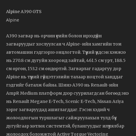
Alpine A390 GTS
Alpine
A390 загвар нь орчин үеийн болон ирээдүйн
загваруудыг хослуулсан ч Alpine-ийн хамгийн том
автомашин гэдгээрээ онцлогтой. Түүний үндсэн хэмжээ
нь 270.8 см дугуйн хооронд зайтай, 461.5 см урт, 188.5
см өргөн, 153.2 см өндөртэй. Загварлаг гадаргуу дор
Alpine нь түүний гүйцэтгэлийн талаар ноцтой ханддаг
гэдгийг баталж байна. Шинэ A390 нь Renault-ийн
AmpR Medium платформ дээр суурилагдсан бөгөөд энэ
нь Renault Megane E-Tech, Scenic E-Tech, Nissan Ariya
зэрэг загваруудад ашиглагддаг. Гэсэн хэдий ч
жолоодлогын туршлагыг сайжруулахын тулд бүх
дугуйгаар хөтлөх системтэй, булангуудыг илүү хялбар
жолоодох боломжтой Active Torque Vectoring