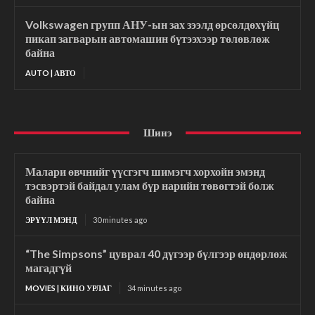
Volkswagen групп АНУ-ын зах зээлд өрсөлдөхүйц
пикап загварын автомашин бүтээхээр төлөвлөж
байна
AUTO | АВТО
Шинэ
Малари өвчнийг үүсгэгч шимэгч хорхойн эмэнд
тэсвэртэй байдал улам бүр нарийн төвөгтэй болж
байна
ЭРҮҮЛ МЭНД
30 minutes ago
“The Simpsons” цуврал 40 дүгээр бүлгээр өндөрлөж
магадгүй
MOVIES | КИНО УРЛАГ
34 minutes ago