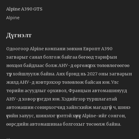
Alpine A390 GTS
Alpine
Дүгнэлт
Одоогоор Alpine компани зөвхөн Европт A390
загварыг санал болгож байгаа бөгөөд тарифын
нөхцөл байдлаас болж АНУ-д өргөжүүлэх төлөвлөгөөгөө
түр хойшлуулж байна. Анх брэнд нь 2027 оны загварын
жилд АНУ-д нэвтрэхээр төлөвлөж байсан юм. Улс
төрийн асуудлыг орхивол, Францын автомашинууд
АНУ-д ховор үзэгдэл юм. Хэдийгээр туршлагатай
автомашин сонирхогчид зайлсхийж магадгүй ч, шинэ
үеийн залуус, шинэлэг үзэлтэй хүмүүс Alpine-ийг сонгон,
өөрсдийн автомашинаа болгохыг төсөөлж байна.