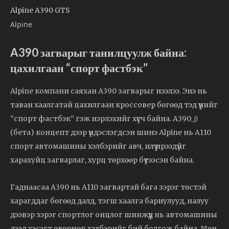
Alpine A390 GTS
Alpine
A390 загварыг танилцуулж байна:
цахилгаан “спорт фастбэк”
Alpine компани саяхан A390 загварыг нээлээ. Энэ нь
таван хаалгатай цахилгаан кроссовер бөгөөд тэд үүнийг
“спорт фастбэк” гэж нэрлэхийг хүсч байна. A390_β
(бета) концепт дээр үндэслэгдсэн шинэ Alpine нь A110
спорт автомашины хэлбэрийг авч, илүү ирээдүйг
харахуйц загварлаг, хурц төрхөөр бүтээсэн байна.
Гаднаасаа A390 нь A110 загвартай бага зэрэг төстэй
харагддаг бөгөөд далд, тэгш хаалга бариулууд, налуу
дээвэр зэрэг спортлог онцлог шинжүүд нь автомашины
дээд хэсэгт өвөрмөц хэлбэрийг бий болгож байна. Мөн