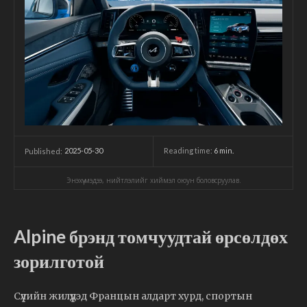
2025-05-30
Reading time:
6
min.
Published:
Энэхүү мэдээ, нийтлэлийг хиймэл оюун боловсруулав.
Alpine брэнд томчуудтай өрсөлдөх
зорилготой
Сүүлийн жилүүдэд Францын алдарт хурд, спортын