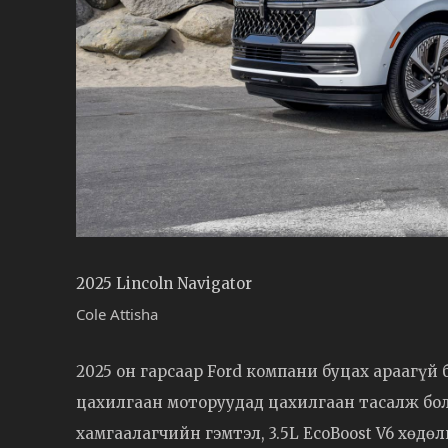
2025 Lincoln Navigator
Cole Attisha
2025 он гарсаар Ford компани буцах араагүй
цахилгаан моторуудад цахилгаан тасалж бо
хамгаалагчийн гэмтэл, 3.5L EcoBoost V6 хөдө