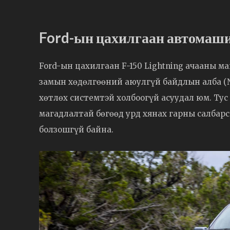
Ford-ын цахилгаан автомаши
Ford-ын цахилгаан F-150 Lightning ачааны м
замын хөдөлгөөний аюулгүй байдлын алба (N
хөтлөх системтэй холбоогүй асуудал юм. Ту
магадлалтай бөгөөд урд хянах гарны салбар
болзошгүй байна.