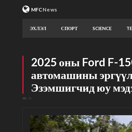
MFC
News
ЭХЛЭЛ
СПОРТ
SCIENCE
T
2025 оны Ford F-15
автомашины эргүүл
Эзэмшигчид юу мэдэ
39