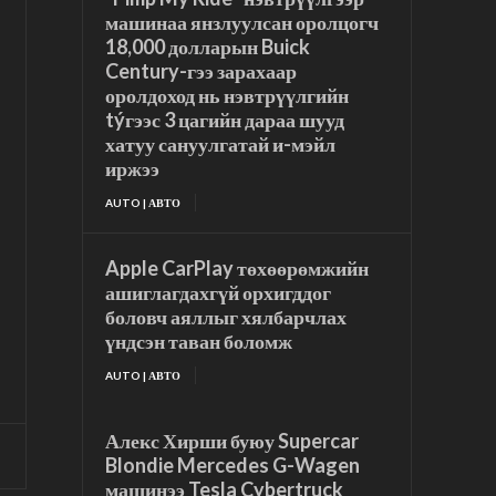
машинаа янзлуулсан оролцогч
18,000 долларын Buick
Century-гээ зарахаар
оролдоход нь нэвтрүүлгийн
týгээс 3 цагийн дараа шууд
хатуу сануулгатай и-мэйл
иржээ
AUTO | АВТО
Apple CarPlay төхөөрөмжийн
ашиглагдахгүй орхигддог
боловч аяллыг хялбарчлах
үндсэн таван боломж
AUTO | АВТО
Алекс Хирши буюу Supercar
Blondie Mercedes G-Wagen
машинээ Tesla Cybertruck