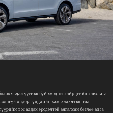
 болох явдал үүсгэж буй хурдны хайрцгийн хавхлага,
лзошгүй өндөр гүйдлийн хамгаалалтын гал
лгүүрийн тос алдах эрсдэлтэй аягалсан бөглөө алга