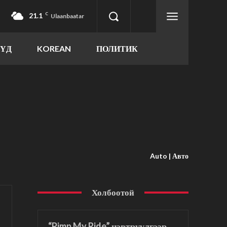
21.1
C
Ulaanbaatar
ҮҮД
KOREAN
ПОЛИТИК
Auto | Авто
Холбоотой
“Pimp My Ride” нэвтрүүлгээр