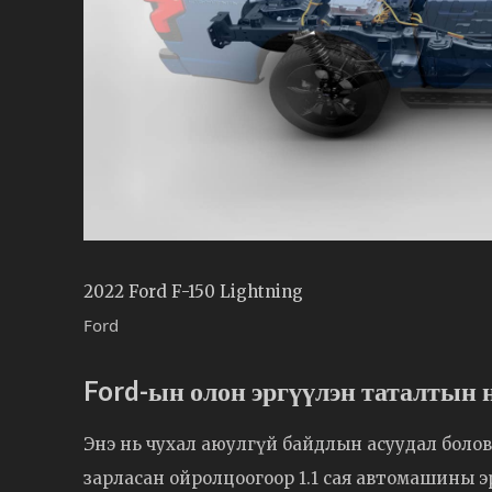
2022 Ford F-150 Lightning
Ford
Ford-ын олон эргүүлэн таталтын 
Энэ нь чухал аюулгүй байдлын асуудал боловч
зарласан ойролцоогоор 1.1 сая автомашины э