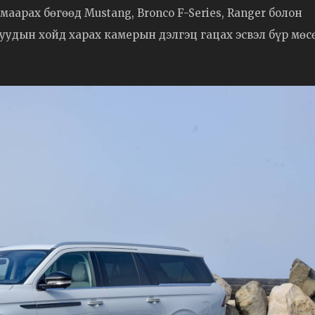
аарах бөгөөд Mustang, Bronco F-Series, Ranger болон
гваруудын хойд харах камерын дэлгэц гацах эсвэл бүр мөс