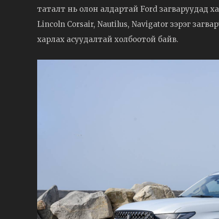
таталт нь олон алдартай Ford загваруудад хам
Lincoln Corsair, Nautilus, Navigator зэрэг за
харлах асуудалтай холбоотой байв.