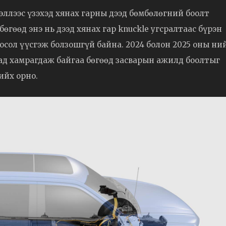
ллээс үзэхэд хянах гарны дээд бөмбөлөгний боолт
гөөд энэ нь дээд хянах гар knuckle угсралтаас бүрэн
осол үүсгэж болзошгүй байна. 2024 болон 2025 оны ни
лтад хамрагдаж байгаа бөгөөд засварын ажилд боолтыг
ийх орно.