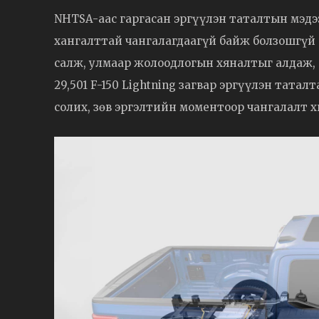
NHTSA-аас гаргасан эргүүлэн таталтын мэдээ
хангалттай чангалагдаагүй байж болзошгүй бө
салж, улмаар жолоодлогын хяналтыг алдаж, 
29,501 F-150 Lightning загвар эргүүлэн тата
солих, зөв эргэлтийн моментоор чангалалт х