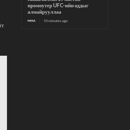
промоутер UFC-ийн оддыг
алмайрууллаа
55 minutes ago
MMA
йт