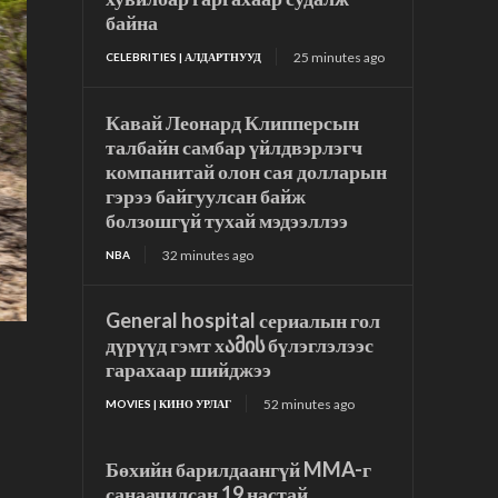
байна
25 minutes ago
CELEBRITIES | АЛДАРТНУУД
Кавай Леонард Клипперсын
талбайн самбар үйлдвэрлэгч
компанитай олон сая долларын
гэрээ байгуулсан байж
болзошгүй тухай мэдээллээ
32 minutes ago
NBA
General hospital сериалын гол
дүрүүд гэмт хამის бүлэглэлээс
гарахаар шийджээ
52 minutes ago
MOVIES | КИНО УРЛАГ
Бөхийн барилдаангүй MMA-г
санаачилсан 19 настай