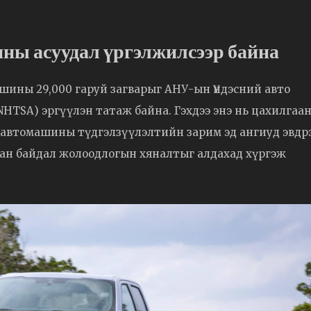
ны асуудал үргэлжилсээр байна
ашины 29,000 гаруй загварыг АНУ-ын Үндэсний авто
HTSA) эргүүлэн татаж байна. Гэхдээ энэ нь цахилгаа
с автомашины түдгэлзүүлэлтийн зарим эд ангиуд эвдр
сан байдал жолоодлогын хяналтыг алдахад хүргэж