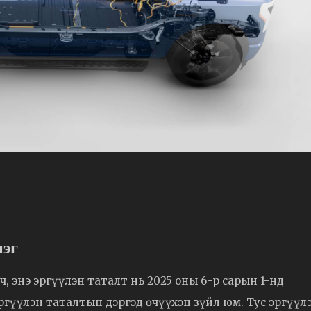
нэг
, энэ эргүүлэн таталт нь 2025 оны 6-р сарын 1-нд
ргүүлэн таталтын дэргэд өчүүхэн зүйл юм. Тус эргүүл