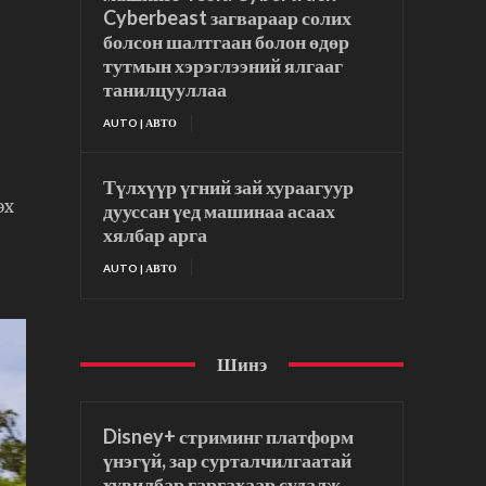
Cyberbeast загвараар солих
болсон шалтгаан болон өдөр
тутмын хэрэглээний ялгааг
танилцууллаа
AUTO | АВТО
н
Түлхүүр үгний зай хураагуур
эх
дууссан үед машинаа асаах
хялбар арга
AUTO | АВТО
Шинэ
Disney+ стриминг платформ
үнэгүй, зар сурталчилгаатай
хувилбар гаргахаар судалж