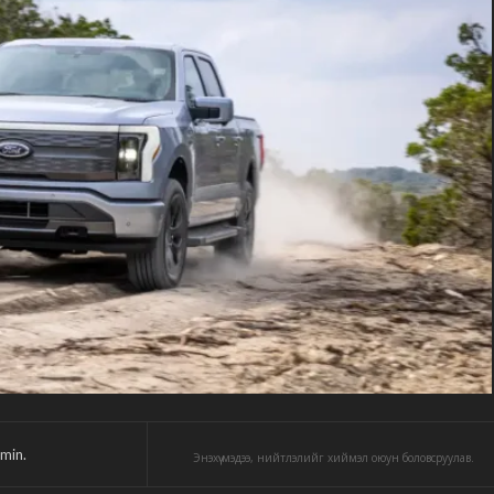
min.
Энэхүү мэдээ, нийтлэлийг хиймэл оюун боловсруулав.