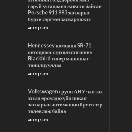
гаруй хугацаанд живсэн байсан
Porsche 911 993 загварыг
бүрэн сэргээн засварлажээ
AUTO | АВТО
Hennessey компани SR-71
онгоцноос сэдэвлэсэн шинэ
Blackbird гипер машиныг
танилцууллаа
AUTO | АВТО
Volkswagen групп АНУ-ын зах
зээлд өрсөлдөхүйц пикап
загварын автомашин бүтээхээр
төлөвлөж байна
AUTO | АВТО