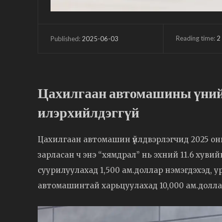
Reading time:
2
2025-06-03
Published:
Цахилгаан автомашины үний
илэрхийлдэггүй
Цахилгаан автомашин үйлдвэрлэгчид 2025 он
зарласан ч энэ “хямдрал” нь эхний 11.6 хуви
суурилуулахад 1,500 ам.доллар нэмэгдэхэд, 
автомашинтай харьцуулахад 10,000 ам.доллар