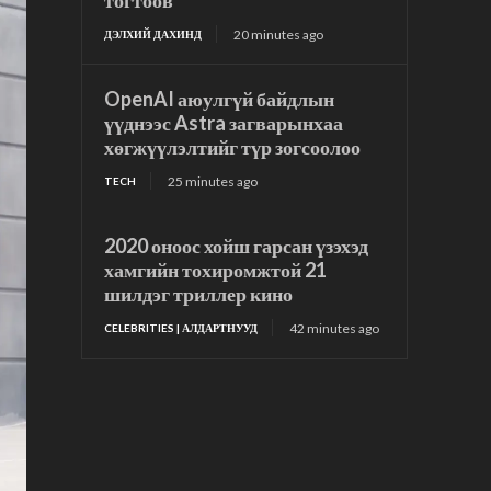
тогтоов
20 minutes ago
ДЭЛХИЙ ДАХИНД
OpenAI аюулгүй байдлын
үүднээс Astra загварынхаа
хөгжүүлэлтийг түр зогсоолоо
25 minutes ago
TECH
2020 оноос хойш гарсан үзэхэд
хамгийн тохиромжтой 21
шилдэг триллер кино
42 minutes ago
CELEBRITIES | АЛДАРТНУУД