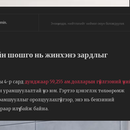
min.
Энэхүү мэдээ, нийтлэлийг хиймэл оюун боловсруулав.
н шошго нь жинхэнэ зардлыг
ы 4-р сард
дунджаар 59,255 ам.долларын гүйлгээний үни
йн урамшуулалтай үнэ юм. Гэртээ цэнэглэх төхөөрөмж
урамшууллыг оролцуулахгүйгээр, энэ нь бензиний
аар илүү байж байна.