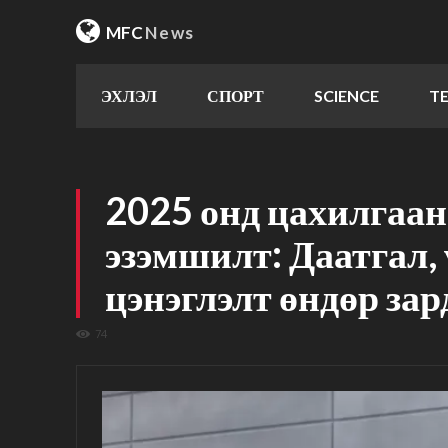
MFC
News
ЭХЛЭЛ
СПОРТ
SCIENCE
T
2025 онд цахилгаа
эзэмшилт: Даатгал, 
цэнэглэлт өндөр зар
74