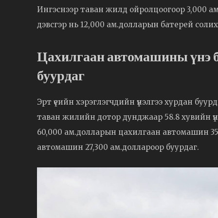
Ингэснээр таван жилд ойролцоогоор 3,000 ам
дэвсгэр нь 12,000 ам.долларын батерей солих
Цахилгаан автомашины үнэ 
буурдаг
Эрт үеийн хэрэглэгчдийн үнэлгээ хурдан буурд
таван жилийн дотор дунджаар 58.8 хувийн үн
60,000 ам.долларын цахилгаан автомашин 35,
автомашин 27,300 ам.доллароор буурдаг.