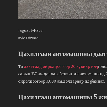
Jaguar I-Pace
Kyle Edward
Цахилгаан автомашины даатг
Та
даатгалд ойролцоогоор 20 хувиар илүү
төлөх
сарын 337 ам.доллар, бензиний автомашинд 2
ойролцоогоор 3,000 ам.доллараар илүү байдаг.
Цахилгаан автомашины 5 жил