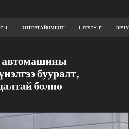
ECH
ЭНТЕРТАЙНМЕНТ
LIFESTYLE
ЭРЧ
н автомашины
үнэлгээ бууралт,
далтай болно