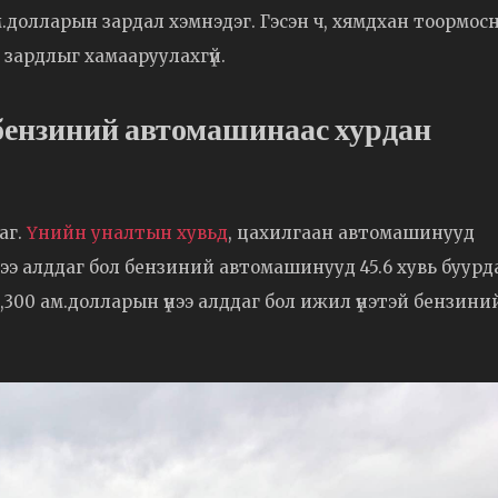
.долларын зардал хэмнэдэг. Гэсэн ч, хямдхан тоормос
 зардлыг хамааруулахгүй.
бензиний автомашинаас хурдан
аг.
Үнийн уналтын хувьд
, цахилгаан автомашинууд
ээ алддаг бол бензиний автомашинууд 45.6 хувь буурда
300 ам.долларын үнээ алддаг бол ижил үнэтэй бензини