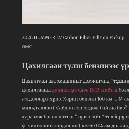
2026 HUMMER EV Carbon Fiber Edition Pickup
GMC
Цахилгаан түлш бензинээс үр
Цахилгаан автомашиныг дэмжигчид “түлшний
цахилгааны
дундаж үнэ одоо 16.13 ¢/кВт.ц
болж
ам.долларт хүрнэ. Харин бензин 100 км-т 14 а
миль/галлон). Сайхан сонсогдож байгаа биз? Г
хураамж болон хотын “хүлээлгийн” төлбөрүүд 
үйлчилгээний зардал нь 1 км-т 0.04 ам.долла