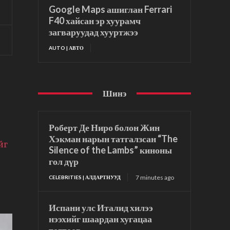
Google Maps ашиглан Ferrari
F40 хайсан эр хуурамч
загваруудад хууртжээ
AUTO | АВТО
Шинэ
Роберт Де Ниро болон Жин
Хэкман нарын татгалзсан “The
йг
Silence of the Lambs” киноны
гол дүр
7 minutes ago
CELEBRITIES | АЛДАРТНУУД
Испани улс Италид хилээ
нээхийг шаардан хугацаа