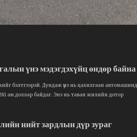
алын үнэ мэдэгдэхүйц өндөр байна
ийг бэлтгээрэй. Дундаж үнэ нь цахилгаан автомашин
81 ам.доллар байдаг. Энэ нь таван жилийн дотор
ийн нийт зардлын дүр зураг