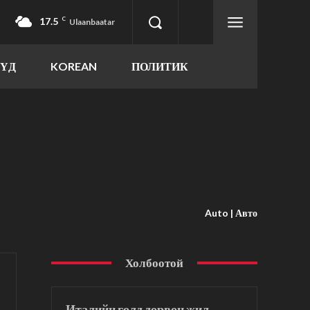
17.5
C
Ulaanbaatar
ҮҮД
KOREAN
ПОЛИТИК
Auto | Авто
Холбоотой
Италийн голд дөрвөн жил