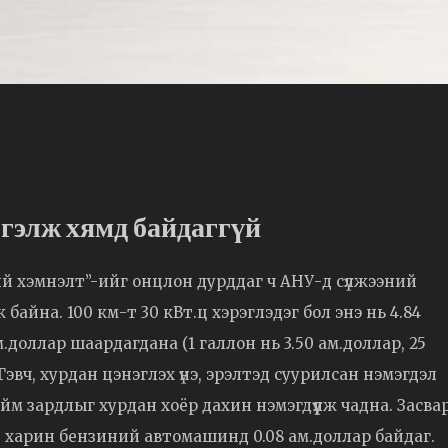
гэлж хямд байдаггүй
 хэмнэлт”-ийг онцлон дурддаг ч АНУ-д сүлжээний
 байна. 100 км-т 30 кВт.ц хэрэглэдэг бол энэ нь 4.84
м.доллар шаардагдана (1 галлон нь 3.50 ам.доллар, 25
эвч, хурдан цэнэглэх үнэ, эрэлтэд суурилсан нэмэгдэл
ийм зардлыг хурдан хоёр дахин нэмэгдүүлж чадна. Засва
р, харин бензиний автомашинд 0.08 ам.доллар байдаг.