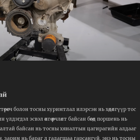
тай
өрөгч болон тосны хуримтлал илэрсэн нь хөдөлгүүр тос
дэгдэл эсвэл өнгө өөрчлөлт байсан бөгөөд поршень нь
лалтай байсан нь тосны хяналтын цагирагийн алдааг
, зарим нь бараг л гадагшаа гарсангүй, энэ нь тосны