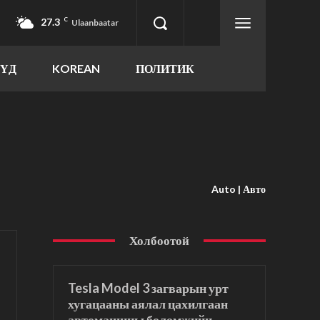
27.3
C
Ulaanbaatar
ҮҮД
KOREAN
ПОЛИТИК
Auto | Авто
Холбоотой
Tesla Model 3 загварын урт
хугацааны аялал цахилгаан
автомашины боломжийн