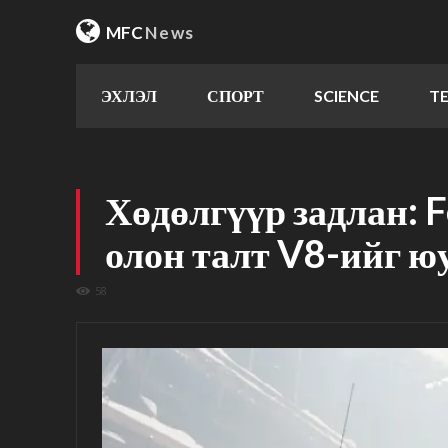
MFC
News
ЭХЛЭЛ
СПОРТ
SCIENCE
T
Хөдөлгүүр задлан: 
олон талт V8-ийг юу
58