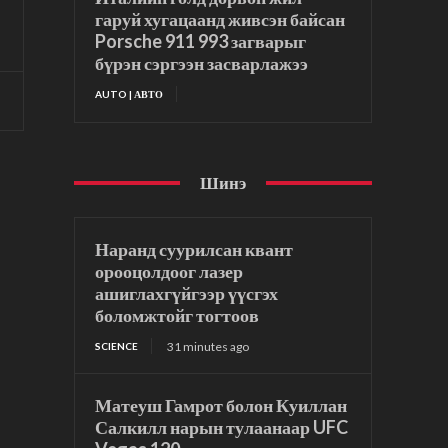
гаруй хугацаанд живсэн байсан
Porsche 911 993 загварыг
бүрэн сэргээн засварлажээ
AUTO | АВТО
Шинэ
Наранд суурилсан квант
орооцолдоог лазер
ашиглахгүйгээр үүсгэх
боломжтойг тогтоов
31 minutes ago
SCIENCE
Матеуш Гамрот болон Куиллан
Салкилл нарын тулаанаар UFC