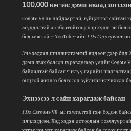
100,000 км-ээс дээш яваад зогссо
Coyote V8 нь найдвартай, гүйцэтгэл сайтай х
асуудалтай холбоотойгоор нэр хүндтэй болсо
боломжтой – YouTube-ийн
I Do Cars
сувагт он
Энэ задлан шинжилгээний видеон дээр бид 201
дээш явах болсон гуравдугаар үеийн Coyote V
байдалтай байсан ч илүү нарийн шалгалтаар
онцгой жишээ болгосон зүйлийг илчилсэн ба
Эхнээсээ л сайн харагдаж байсан
I Do Cars
энэ V8-ыг гэмтэлтэй гэж бодож байс
илчлэгдсэн. Хэд хэдэн дотоодын товчлууртай
хэтэрсэн мэт харагдаж байсан ба сорох порт 