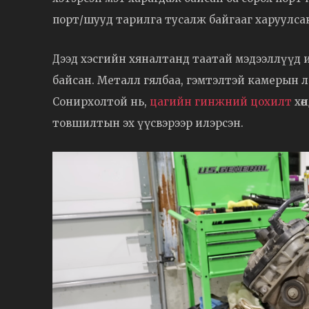
порт/шууд тарилга тусалж байгааг харуулса
Дээд хэсгийн хяналтанд таатай мэдээллүүд и
байсан. Металл гялбаа, гэмтэлтэй камерын ло
Сонирхолтой нь,
цагийн гинжний цохилт
хө
товшилтын эх үүсвэрээр илэрсэн.