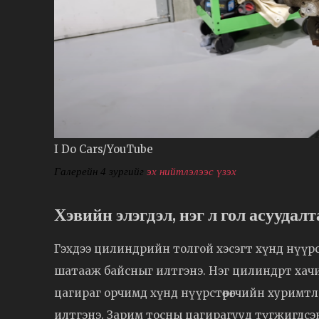
I Do Cars/YouTube
Галерейн 4 зургийг
эх нийтлэлээс үзэх
Хэвийн элэгдэл, нэг л гол асуудал
Гэхдээ цилиндрийн толгой хэсэгт хүнд нүүрст
шатааж байсныг илтгэнэ. Нэг цилиндрт хачин үл
цагираг орчимд хүнд нүүрстөрөгчийн хуримт
илтгэнэ. Зарим тосны цагирагууд түгжигдсэн