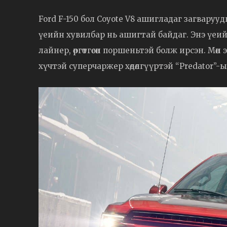
Ford F-150 бол Coyote V8 ашигладаг загварууд
үеийн хувилбар нь ашигтай байдаг. Энэ үеийн
лайнер, өргөтгөсөн поршеньтэй болж ирсэн. Мөн
хүчтэй суперчаржер хөдөлгүүртэй “Predator”-ын