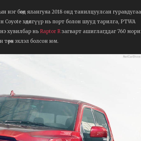
ын нэг бөгөөд ялангуяа 2018 онд танилцуулсан гуравдуга
 Coyote хөдөлгүүр нь порт болон шууд тарилга, PTWA
 энэ хувилбар нь
Raptor R
загварт ашиглагддаг 760 мор
 төрөх эхлэл болсон юм.