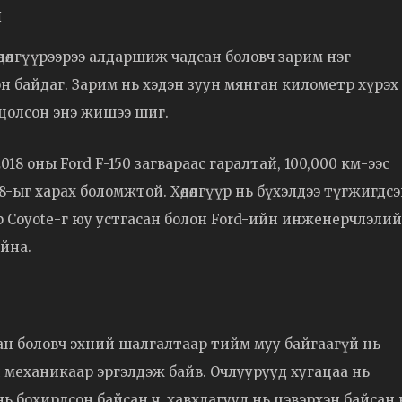
н
өдөлгүүрээрээ алдаршиж чадсан боловч зарим нэг
н байдаг. Зарим нь хэдэн зуун мянган километр хүрэх
цолсон энэ жишээ шиг.
8 оны Ford F-150 загвараас гаралтай, 100,000 км-ээс
8-ыг харах боломжтой. Хөдөлгүүр нь бүхэлдээ түгжигдс
 Coyote-г юу устгасан болон Ford-ийн инженерчлэли
йна.
ан боловч эхний шалгалтаар тийм муу байгаагүй нь
 механикаар эргэлдэж байв. Очлуурууд хугацаа нь
нь бохирдсон байсан ч, хавхлагууд нь цэвэрхэн байсан 