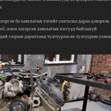
н.
лэрсэн ба хавхлагын тагийг салгасны дараа цэвэрхэн
б, эсвэл хагарсан хавхлагын хэсгүүд байгаагүй.
ндий газрын даралтанд тулгуурласан тулгуурын улмаа