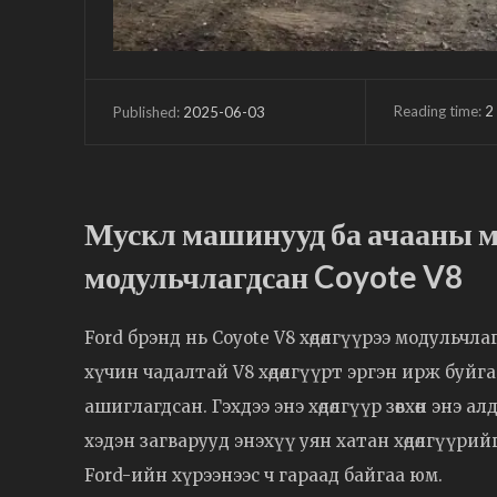
Reading time:
2
2025-06-03
Published:
Мускл машинууд ба ачааны м
модульчлагдсан Coyote V8
Ford брэнд нь Coyote V8 хөдөлгүүрээ модульчл
хүчин чадалтай V8 хөдөлгүүрт эргэн ирж буйга
ашиглагдсан. Гэхдээ энэ хөдөлгүүр зөвхөн энэ
хэдэн загварууд энэхүү уян хатан хөдөлгүүрийг ө
Ford-ийн хүрээнээс ч гараад байгаа юм.