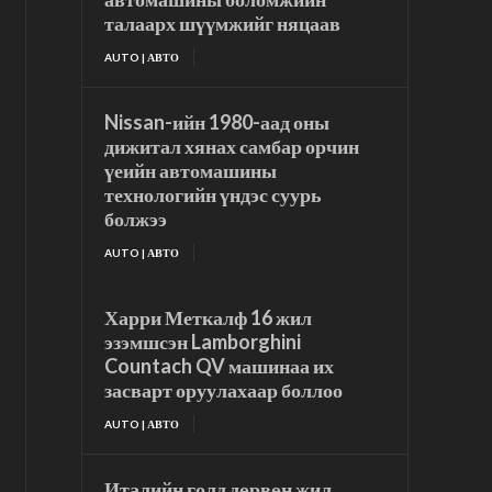
талаарх шүүмжийг няцаав
AUTO | АВТО
Nissan-ийн 1980-аад оны
дижитал хянах самбар орчин
үеийн автомашины
технологийн үндэс суурь
болжээ
AUTO | АВТО
Харри Меткалф 16 жил
эзэмшсэн Lamborghini
Countach QV машинаа их
засварт оруулахаар боллоо
AUTO | АВТО
Италийн голд дөрвөн жил