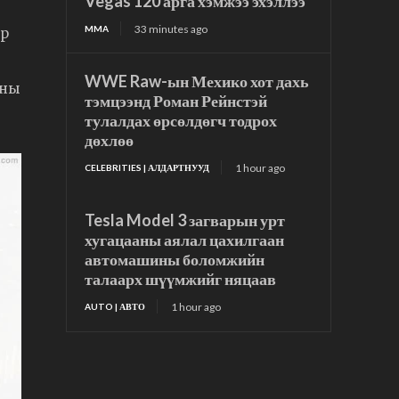
Vegas 120 арга хэмжээ эхэллээ
33 minutes ago
MMA
ар
WWE Raw-ын Мехико хот дахь
ины
тэмцээнд Роман Рейнстэй
тулалдах өрсөлдөгч тодрох
дөхлөө
1 hour ago
CELEBRITIES | АЛДАРТНУУД
Tesla Model 3 загварын урт
хугацааны аялал цахилгаан
автомашины боломжийн
талаарх шүүмжийг няцаав
1 hour ago
AUTO | АВТО