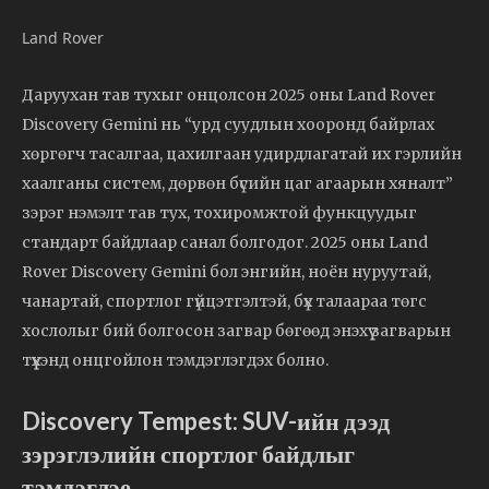
Land Rover
Даруухан тав тухыг онцолсон 2025 оны Land Rover
Discovery Gemini нь “урд суудлын хооронд байрлах
хөргөгч тасалгаа, цахилгаан удирдлагатай их гэрлийн
хаалганы систем, дөрвөн бүсийн цаг агаарын хяналт”
зэрэг нэмэлт тав тух, тохиромжтой функцуудыг
стандарт байдлаар санал болгодог. 2025 оны Land
Rover Discovery Gemini бол энгийн, ноён нуруутай,
чанартай, спортлог гүйцэтгэлтэй, бүх талаараа төгс
хослолыг бий болгосон загвар бөгөөд энэхүү загварын
түүхэнд онцгойлон тэмдэглэгдэх болно.
Discovery Tempest: SUV-ийн дээд
зэрэглэлийн спортлог байдлыг
тэмдэглэе