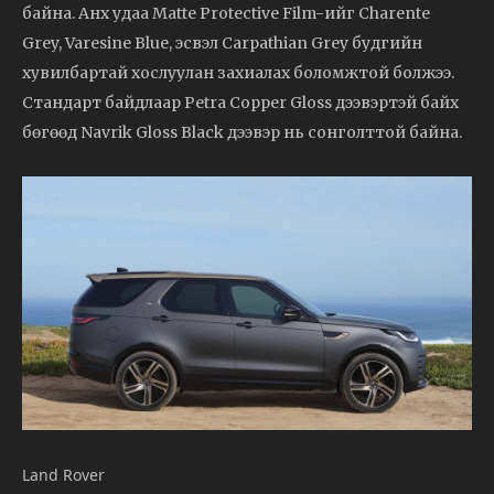
байна. Анх удаа Matte Protective Film-ийг Charente
Grey, Varesine Blue, эсвэл Carpathian Grey будгийн
хувилбартай хослуулан захиалах боломжтой болжээ.
Стандарт байдлаар Petra Copper Gloss дээвэртэй байх
бөгөөд Navrik Gloss Black дээвэр нь сонголттой байна.
Land Rover