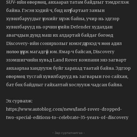
SUV-ийн өвөрмөц, анхаарал татам байдлыг тэмдэглэж
байна. Гэсэн хэдий ч, бид илүү бартаат замын
хувилбаруудыг үзэхийг хүсэж байна, учир нь эдгээр
хувилбарууд нь орчин үеийн Defender худалдан
авагчдын дунд маш их алдартай байдаг бөгөөд
Discovery-ийн сонирхолыг нэмэгдүүлэхэд ч мөн адил
нөлөө үзүүлж магадгүй юм. Ямар ч байсан, Discovery
эзэмшигчийн хувьд Land Rover компани энэ загварт
анхаарлаа хандуулж буйг харахад таатай байна. Эдгээр
өвөрмөц тусгай хувилбарууд нь загварын гоо сайхан,
бат бөх байдлыг гайхалтай хослуулж чадсан байна.
Эх сурвалж:
https://www.autoblog.com/news/land-rover-dropped-
two-special-editions-to-celebrate-35-years-of-discovery
- Зар сурталчилгаа -