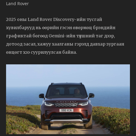
Land Rover
2025 оны Land Rover Discovery-ийн тусгай
хувилбарууд нь өөрийн гэсэн өвөрмөц брэндийн
графиктай бөгөөд Gemini-ийн түлшний таг дээр,
дотоод засал, хажуу хаалганы гэрэлд давхар зургаан
өнцөгт хээ суурилуулсан байна.