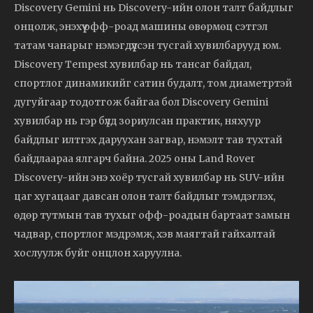
Discovery Gemini нь Discovery-ийн олон талт байдлыг
онцолж, энэхүү офф-роад машины өвөрмөц сэтгэл
татам чанарыг нэмэгдүүлсэн тусгай хувилбарууд юм.
Discovery Tempest хувилбар нь тансаг байдал,
спортлог динамикийг сатин будалт, том диаметртэй
дугуйгаар тодотгож байгаа бол Discovery Gemini
хувилбар нь гэр бүлд зориулсан практик, няхуур
байдлыг илтгэх даруухан загвар, нэмэлт тав тухтай
байдлаараа ялгарч байна. 2025 оны Land Rover
Discovery-ийн энэ хоёр тусгай хувилбар нь SUV-ийн
цаг хугацааг давсан олон талт байдлыг тэмдэглэх,
өдөр тутмын тав тухыг офф-роадын бартаат замын
чадвар, спортлог мэдрэмж, хэв маягтай гайхалтай
хослуулж буйг онцлон харуулна.