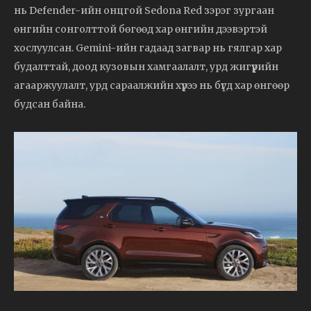
нь Defender-ийн онцгой Sedona Red зэрэг зургаан
өнгийн сонголттой бөгөөд хар өнгийн дээвэртэй
хослуулсан. Gemini-ийн гадаад загвар нь гялгар хар
будалттай, доод кузовын хамгаалалт, урд жигүүрийн
агааржуулалт, урд сараалжийн хүрээ нь бүгд хар өнгөөр
будсан байна.