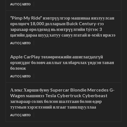
AUTO | АВТО
“Pimp My Ride” нэвтрүүлгээр машинаа янзлуулсан
оролцогч 18,000 долларын Buick Century-гээ
зарахаар оролдоход нь нэвтрүүлгийн týгээс 3
цагийн дараа шууд хатуу сануулгатай и-мэйл иржээ
AUTO | АВТО
Apple CarPlay төхөөрөмжийн ашиглагдахгүй
орхигддог боловч аяллыг хялбарчлах үндсэн таван
боломж
AUTO | АВТО
Алекс Хирши буюу Supercar Blondie Mercedes G-
Wagen машинээ Tesla Cybertruck Cyberbeast
загвараар солих болсон шалтгаан болон өдөр
тутмын хэрэглээний ялгааг танилцууллаа
AUTO | АВТО