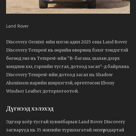
Land Rover
Discovery Gemini-ийн нэгэн адил 2025 оны Land Rover
Discovery Tempest нь өөрийн өвөрмөц бэлэг тэмдэгтэй
бөгөөд энэ нь Tempest-ийн “B-багана, шалан дээрх
хөндлөн хээ, гэрлийн тусгал, дотоод засал”-д байрлана.
Discovery Tempest-ийн дотоод засал нь Shadow
Aluminum нарийн ширхэгтэй, өргөтгөсөн Ebony
Windsor Leather доторлогоотой.
Дүгнээд хэлэхэд
Эдгээр хоёр тусгай хувилбарын Land Rover Discovery
загварууд нь 35 жилийн туршлагатай энэхүү алдартай