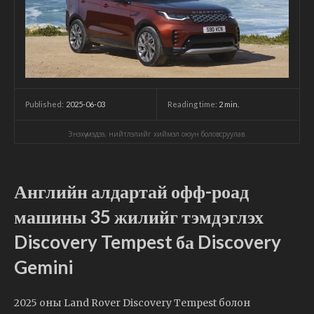
2025-06-03
Reading time:
2
min.
Published:
Энэхүү мэдээ, нийтлэлийг хиймэл оюун боловсруулав.
Английн алдартай офф-роад
машины 35 жилийг тэмдэглэх
Discovery Tempest ба Discovery
Gemini
2025 оны Land Rover Discovery Tempest болон