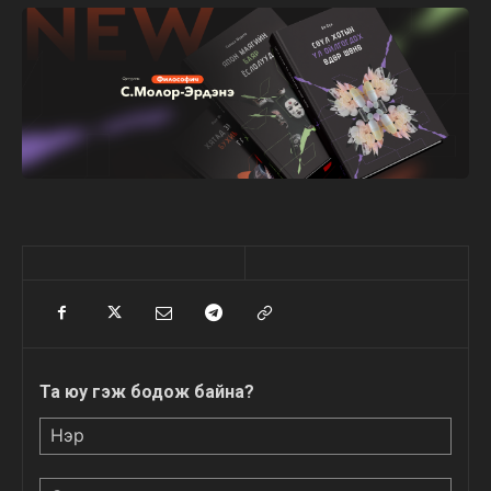
Та юу гэж бодож байна?
Нэр