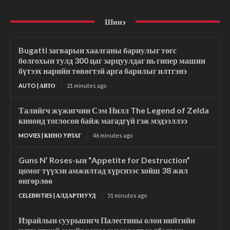
Шинэ
Bugatti загварын хаалганы бариулыг төгс
болгохын тулд 300 цаг зарцуулдаг нь гипер машин
бүтээх нарийн төвөгтэй арга барилыг илтгэнэ
AUTO | АВТО
21 minutes ago
Талийгч жүжигчин Сэм Нилл The Legend of Zelda
кинонд тоглосон байж магадгүй гэж мэдээллээ
MOVIES | КИНО УРЛАГ
46 minutes ago
Guns N’ Roses-ын “Appetite for Destruction”
цомог түүхэн амжилтад хүрснээс хойш 38 жил
өнгөрлөө
CELEBRITIES | АЛДАРТНУУД
51 minutes ago
Израйлын суурьшигч Палестины олон нийтийн