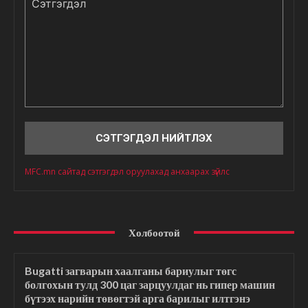
Сэтгэгдэл
MFC.mn сайтад сэтгэгдэл оруулахад анхаарах зүйлс
Холбоотой
Bugatti загварын хаалганы бариулыг төгс
болгохын тулд 300 цаг зарцуулдаг нь гипер машин
бүтээх нарийн төвөгтэй арга барилыг илтгэнэ