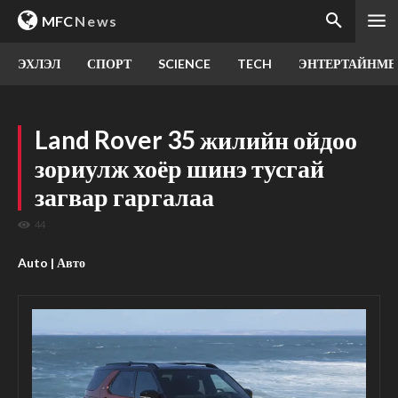
MFC
News
ЭХЛЭЛ
СПОРТ
SCIENCE
TECH
ЭНТЕРТАЙНМЕ
Land Rover 35 жилийн ойдоо
зориулж хоёр шинэ тусгай
загвар гаргалаа
44
Auto | Авто