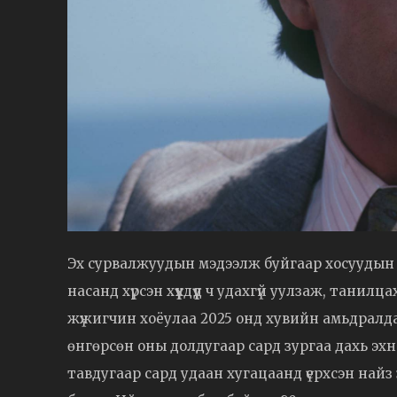
Эх сурвалжуудын мэдээлж буйгаар хосуудын
насанд хүрсэн хүүхдүүд ч удахгүй уулзаж, тани
жүжигчин хоёулаа 2025 онд хувийн амьдралд
өнгөрсөн оны долдугаар сард зургаа дахь эхн
тавдугаар сард удаан хугацаанд үерхсэн найз