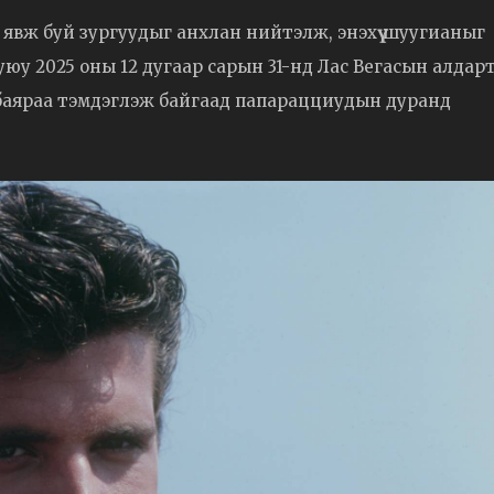
 явж буй зургуудыг анхлан нийтэлж, энэхүү шуугианыг
уюу 2025 оны 12 дугаар сарын 31-нд Лас Вегасын алдар
а баяраа тэмдэглэж байгаад папарацциудын дуранд