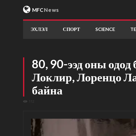
MFC
News
ЭХЛЭЛ
СПОРТ
SCIENCE
T
80, 90-ээд оны одод
Локлир, Лоренцо Ла
байна
112