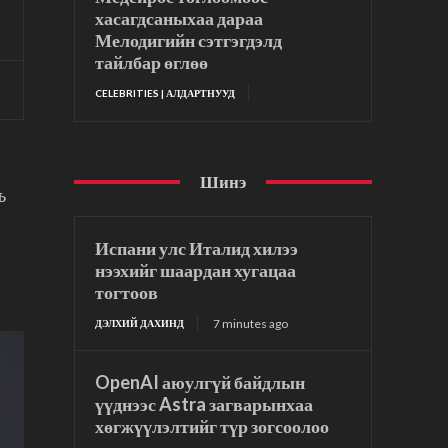
хасагдсаныхаа дараа
Мелодигийн сэтгэгдэлд
тайлбар өглөө
CELEBRITIES | АЛДАРТНУУД
Шинэ
ь
Испани улс Италид хилээ
нээхийг шаардан хугацаа
тогтоов
7 minutes ago
ДЭЛХИЙ ДАХИНД
OpenAI аюулгүй байдлын
үүднээс Astra загварынхаа
хөгжүүлэлтийг түр зогсоолоо