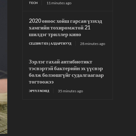
11 minutes ago
TECH
2020 оноос хойш гарсан үзэхэд
хамгийн тохиромжтой 21
шилдэг триллер кино
28 minutes ago
CELEBRITIES | АЛДАРТНУУД
Зэрлэг гахай антибиотикт
тэсвэртэй бактерийн эх үүсвэр
болж болзошгүйг судалгаагаар
тогтоожээ
35 minutes ago
ЭРҮҮЛ МЭНД