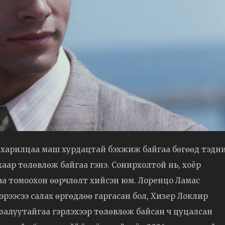
 харилцаа маш хурдацтай бэхжиж байгаа бөгөөд тэдн
лцахаар төлөвлөж байгаа гэнэ. Сонирхолтой нь, хоёр
аа томоохон өөрчлөлт хийсэн юм. Лоренцо Ламас
эрээсээ салах өргөдлөө гаргасан бол, Хизер Локлир
 залуутайгаа гэрлэхээр төлөвлөж байсан ч цуцалсан