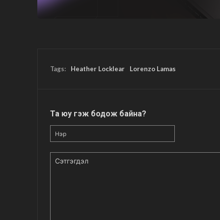
Tags:
Heather Locklear
Lorenzo Lamas
Та юу гэж бодож байна?
Нэр