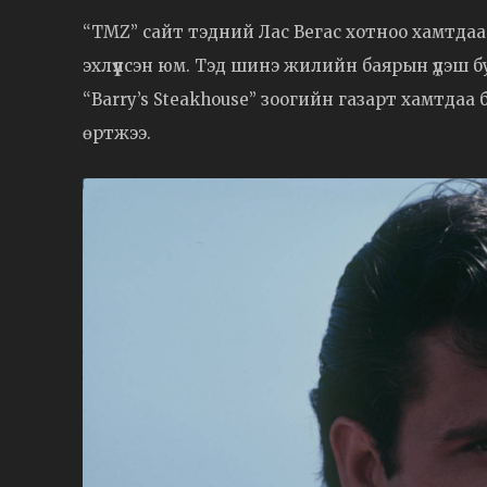
“TMZ” сайт тэдний Лас Вегас хотноо хамтдаа
эхлүүлсэн юм. Тэд шинэ жилийн баярын үдэш б
“Barry’s Steakhouse” зоогийн газарт хамтда
өртжээ.