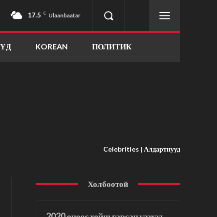
17.5
C
Ulaanbaatar
ҮҮД
KOREAN
ПОЛИТИК
Celebrities | Алдартнууд
Холбоотой
2020 оноос хойш гарсан үзэхэд