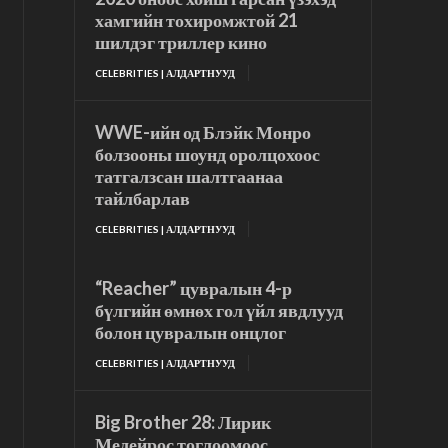
хамгийн тохиромжтой 21
шилдэг триллер кино
CELEBRITIES | АЛДАРТНУУД
WWE-ийн од Блэйк Монро
болзооны шоунд оролцохоос
татгалзсан шалтгаанаа
тайлбарлав
CELEBRITIES | АЛДАРТНУУД
“Reacher” цувралын 4-р
бүлгийн өмнөх гол үйл явдлууд
болон цувралын онцлог
CELEBRITIES | АЛДАРТНУУД
Big Brother 28: Лирик
Медейрос тоглоомоос