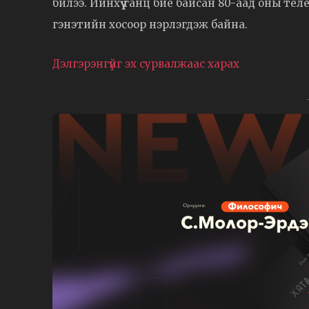
билээ. Ийнхүү ганц бие байсан 80-аад оны те
гэнэтийн хосоор нэрлэгдэж байна.
Дэлгэрэнгүйг эх сурвалжаас харах