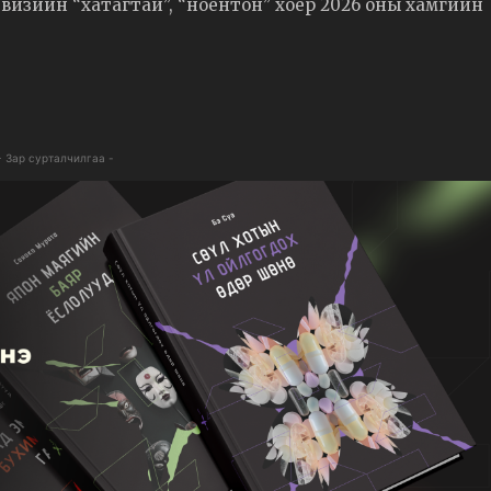
левизийн “хатагтай”, “ноёнтон” хоёр 2026 оны хамгийн
- Зар сурталчилгаа -