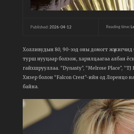
Reading time:
L
2026-04-12
Published:
Холливудын 80, 90-ээд оны домогт жүжигчид 
турш нууцаар болзож, харилцаагаа албан ёс
гайхшрууллаа. “Dynasty”, “Melrose Place”, “T
Хизер болон “Falcon Crest”-ийн од Лоренцо н
байна.