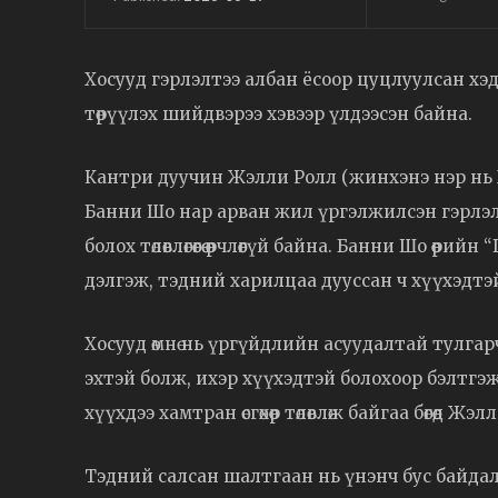
Хосууд гэрлэлтээ албан ёсоор цуцлуулсан хэд
төрүүлэх шийдвэрээ хэвээр үлдээсэн байна.
Кантри дуучин Жэлли Ролл (жинхэнэ нэр нь Ж
Банни Шо нар арван жил үргэлжилсэн гэрлэлт
болох төлөвлөгөөгөө өөрчлөөгүй байна. Банни Шо ө
дэлгэж, тэдний харилцаа дууссан ч хүүхэдтэй б
Хосууд өмнө нь үргүйдлийн асуудалтай тулгарч
эхтэй болж, ихэр хүүхэдтэй болохоор бэлтгэ
хүүхдээ хамтран өсгөхөөр төлөвлөж байгаа бөгөө
Тэдний салсан шалтгаан нь үнэнч бус байдалт