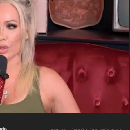
min.
Энэхүү мэдээ, нийтлэлийг хиймэл оюун боловсруулав.