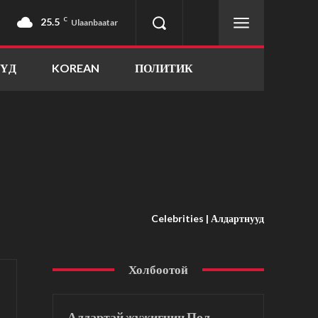
25.5
C
Ulaanbaatar
ҮҮД
KOREAN
ПОЛИТИК
Celebrities | Алдартнууд
Холбоотой
Алдартай жүжигчин Пол