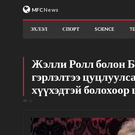
MFC
News
ЭХЛЭЛ
СПОРТ
SCIENCE
T
Жэлли Ролл болон 
гэрлэлтээ цуцлуулс
хүүхэдтэй болохоор
64