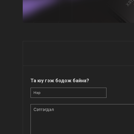
Та юу гэж бодож байна?
Нэр