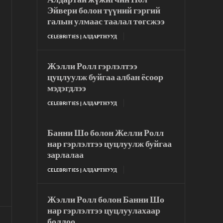
Эйвери болон түүний гэргий
галын улмаас таалал төгсжээ
CELEBRITIES | АЛДАРТНУУД
Жэлли Ролл гэрлэлтээ
цуцлуулж буйгаа албан ёсоор
мэдэгдлээ
CELEBRITIES | АЛДАРТНУУД
Банни Шо болон Желли Ролл
нар гэрлэлтээ цуцлуулж буйгаа
зарлалаа
CELEBRITIES | АЛДАРТНУУД
Жэлли Ролл болон Банни Шо
нар гэрлэлтээ цуцлуулахаар
боллоо