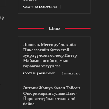
CELEBRITIES | АЛДАРТНУУД
ар
Шинэ
Лионель Месси дубль хийж,
Пикассогийн бүтээлтэй
зүйрлүүлсэн гоолоор Интер
Майами лигийн цомын
гараагаа эхлүүллээ
3 minutes ago
FOOTBALL | ХӨЛБӨМБӨГ
д
Энтони Жошуа болон Тайсон
Фьюри нарын тулаан Нью-
Йорк хотод болох төлөвтэй
байна