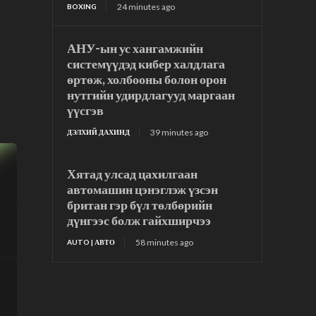
24 minutes ago
BOXING
АНУ-ын ус хангамжийн
системүүдэд кибер халдлага
өртөж, холбооны болон орон
нутгийн удирдлагууд маргаан
үүсгэв
39 minutes ago
ДЭЛХИЙ ДАХИНД
Хятад улсад цахилгаан
автомашин цэнэглэж үзсэн
британ гэр бүл төлбөрийн
дүнгээс болж гайхширчээ
58 minutes ago
AUTO | АВТО