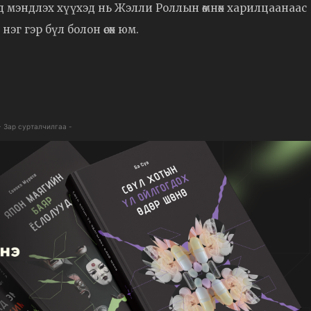
 мэндлэх хүүхэд нь Жэлли Роллын өмнөх харилцаанаас
эг гэр бүл болон өсөх юм.
- Зар сурталчилгаа -