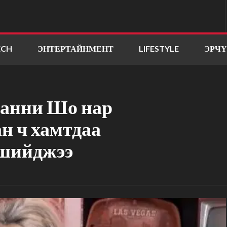
ECH
ЭНТЕРТАЙНМЕНТ
LIFESTYLE
ЭРЧ
Банни Шо нар
ан ч хамтдаа
 шийджээ