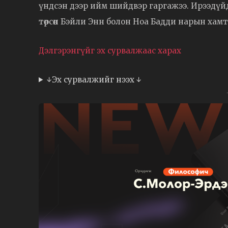
үндсэн дээр ийм шийдвэр гаргажээ. Ирээдүйд
төрсөн Бэйли Энн болон Ноа Бадди нарын хамт н
Дэлгэрэнгүйг эх сурвалжаас харах
↓Эх сурвалжийг нээх ↓