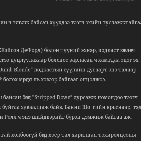
ий ч төлөвлөж байсан хүүхдээ тээгч эхийн тусламжтайга
эйсон ДеФорд) болон түүний эхнэр, подкаст хөтлөгч
ээ цуцлуулахаар болсноо зарласан ч хамтдаа эцэг эх
өрийн “Dumb Blonde” подкастын сүүлийн дугаарт энэ талаар
олох мөрөөдөл нь хэвээр байгааг онцолжээ.
 байсан бөгөөд “Stripped Down” дурсамж номондоо тээгч
ж буйгаа хуваалцаж байв. Банни Шо-гийн ярьснаар, тэ
д Жэлли Ролл ч энэ шийдвэрийг бүрэн дэмжиж байгаа аж.
ай холбоогүй бөгөөд хоёр тал харилцан тохиролцсоны